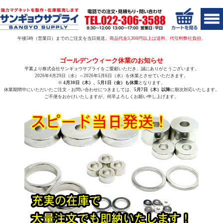
午後5時（営業日）までのご注文を当日発送。
商品代金3,300円以上は送料、代引料弊社負担。
ゴールデンウィーク休業のお知らせ
平素より株式会社サンギョウサプライをご愛顧いただき、誠にありがとうございます。
2026年4月29日（水）～2026年5月6日（水）
を休業とさせていただきます。
※
4月30日（木）、5月1日（金）も休業
となります。
休業期間中にいただいたご注文・お問い合わせにつきましては、
5月7日（木）以降
に順次対応いたします。
ご不便をおかけいたしますが、何卒よろしくお願い申し上げます。