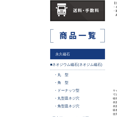
【
・
・
あ
永久磁石
■ネオジウム磁石(ネオジム磁石)
・
丸 型
・
角 型
・
ドーナッツ型
サ
寸法
・
丸型皿ネジ穴
磁
表
・
角型皿ネジ穴
表
吸着
使