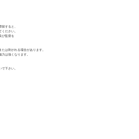
滞留すると、
てください。
及び監督を
または剥がれる場合があります。
磁力は強くなります。
いで下さい。