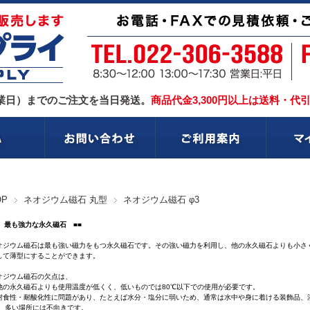
業日）までのご注文を当日発送。
商品代金3,300円以上は送料・代
OP
ネオジウム磁石 丸型
ネオジウム磁石 φ3
■ 最も強力な永久磁石 ■■
オジウム磁石は最も強い磁力をもつ永久磁石です。その強い磁力を利用し、他の永久磁石よりも小さ
して薄型にすることができます。
オジウム磁石の欠点は、
他の永久磁石よりも使用温度が低くく、低いものでは80℃以下での使用が必要です。
耐食性・耐酸化性に問題があり、たとえば水分・塩分に弱いため、通常は水中や身に着ける装飾品、
い場所には不向きです。