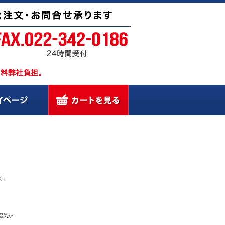
引料弊社負担。
く、
湿気が