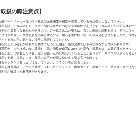
【取扱の際注意点】
心臓ペースメーカー等の体内植込型医療用電子機器を装着している方は使用しないで下さい。
磁石を誤って飲み込むと、生命に関わる事故につながる可能性があります。飲み込んだ磁石が体内で
腹手術が必要になる恐れがあるので、万一飲み込んだ場合は、直ぐに医師の診断を受け、指示に従っ
小児（６才以下）及び監督を必要とする方が、磁石を手に取り誤って飲み込む恐れがあるので、小児
要とする方の手の届かない場所に保管してください。
磁石同士又は磁石が吸着する物体に近づけた場合、指や皮膚をはさみ怪我をする危険があります。
磁石同士、または他の物に吸着して強い衝撃が磁石に加わった場合、磁石本体、表面処理がカケる、
磁石が互いに吸着した場合、磁力が強いために離れなくなることがあります。サイズが大きくなると
磁石を安易に放置すると、周囲の磁石や金属を勢い良く引き寄せ危険です。
磁石をブラウン管に近づけないで下さい。ブラウン管が変色します。
磁石を携帯電話、アナログ時計、フロッピーディスク、磁気カード、磁気テープ、乗車券に近づけな
憶内容が破壊される危険があります。