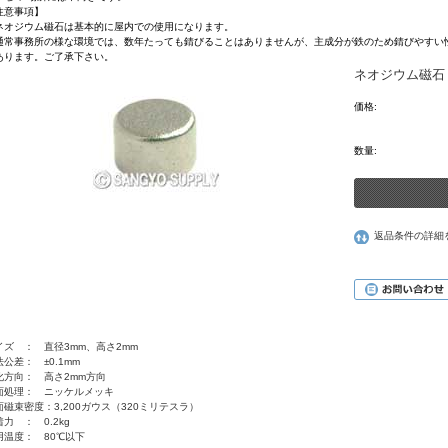
注意事項】
ネオジウム磁石は基本的に屋内での使用になります。
通常事務所の様な環境では、数年たっても錆びることはありませんが、主成分が鉄のため錆びやすい
ります。ご了承下さい。
ネオジウム磁石 
価格:
数量:
返品条件の詳細
イズ ： 直径3mm、高さ2mm
公差： ±0.1mm
化方向： 高さ2mm方向
面処理： ニッケルメッキ
面磁束密度：3,200ガウス（320ミリテスラ）
力 ： 0.2kg
用温度： 80℃以下