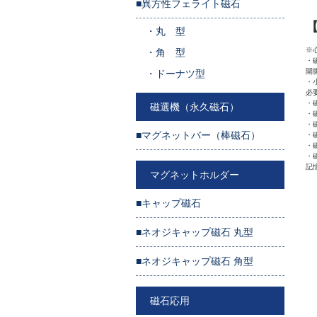
■異方性フェライト磁石
・
丸 型
※
・
角 型
・
開
・
ドーナツ型
・
必
・
磁選機（永久磁石）
・
・
■マグネットバー（棒磁石）
・
・
・
記
マグネットホルダー
■キャップ磁石
■ネオジキャップ磁石 丸型
■ネオジキャップ磁石 角型
磁石応用