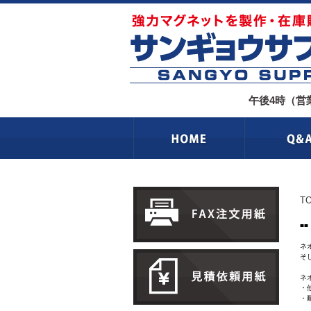
午後4時（営
T
■
ネ
そ
ネ
・
・
多