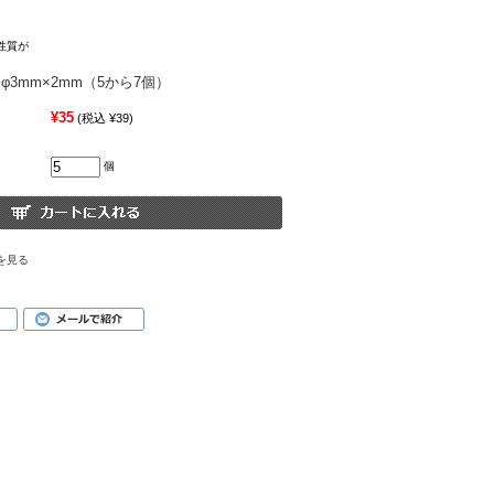
性質が
φ3mm×2mm（5から7個）
¥35
(税込 ¥39)
個
を見る