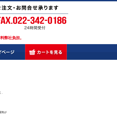
引料弊社負担。
く、
湿気が