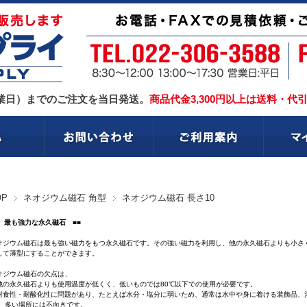
業日）までのご注文を当日発送。
商品代金3,300円以上は送料・代
OP
ネオジウム磁石 角型
ネオジウム磁石 長さ10
■ 最も強力な永久磁石 ■■
オジウム磁石は最も強い磁力をもつ永久磁石です。その強い磁力を利用し、他の永久磁石よりも小さ
して薄型にすることができます。
オジウム磁石の欠点は、
他の永久磁石よりも使用温度が低くく、低いものでは80℃以下での使用が必要です。
耐食性・耐酸化性に問題があり、たとえば水分・塩分に弱いため、通常は水中や身に着ける装飾品、
い場所には不向きです。