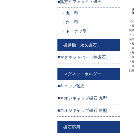
■異方性フェライト磁石
・
丸 型
※
・
角 型
・
開
・
ドーナツ型
・
必
・
磁選機（永久磁石）
・
・
■マグネットバー（棒磁石）
・
・
・
記
マグネットホルダー
■キャップ磁石
■ネオジキャップ磁石 丸型
■ネオジキャップ磁石 角型
磁石応用