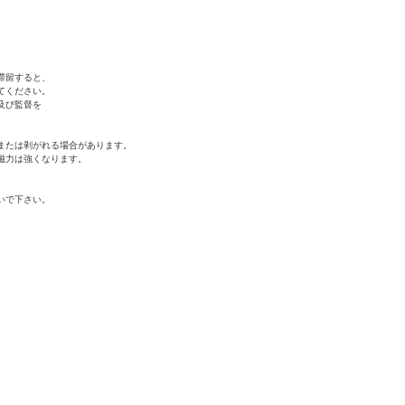
滞留すると、
てください。
及び監督を
または剥がれる場合があります。
磁力は強くなります。
いで下さい。