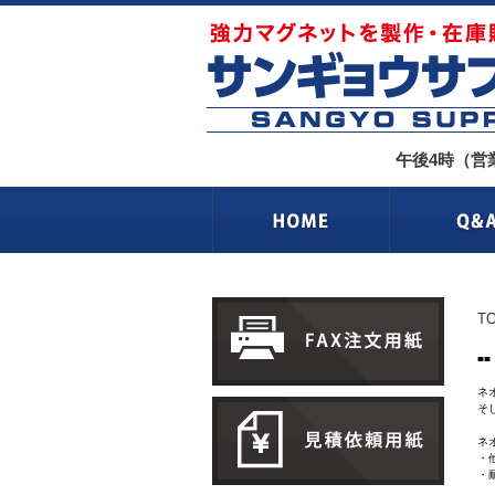
午後4時（営
T
■
ネ
そ
ネ
・
・
多