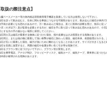
【取扱の際注意点】
心臓ペースメーカー等の体内植込型医療用電子機器を装着している方は使用しないで下さい。
磁石を誤って飲み込むと、生命に関わる事故につながる可能性があります。飲み込んだ磁石が体内で
腹手術が必要になる恐れがあるので、万一飲み込んだ場合は、直ぐに医師の診断を受け、指示に従っ
小児（６才以下）及び監督を必要とする方が、磁石を手に取り誤って飲み込む恐れがあるので、小児
要とする方の手の届かない場所に保管してください。
磁石同士又は磁石が吸着する物体に近づけた場合、指や皮膚をはさみ怪我をする危険があります。
磁石同士、または他の物に吸着して強い衝撃が磁石に加わった場合、磁石本体、表面処理がカケる、
磁石が互いに吸着した場合、磁力が強いために離れなくなることがあります。サイズが大きくなると
磁石を安易に放置すると、周囲の磁石や金属を勢い良く引き寄せ危険です。
磁石をブラウン管に近づけないで下さい。ブラウン管が変色します。
磁石を携帯電話、アナログ時計、フロッピーディスク、磁気カード、磁気テープ、乗車券に近づけな
憶内容が破壊される危険があります。