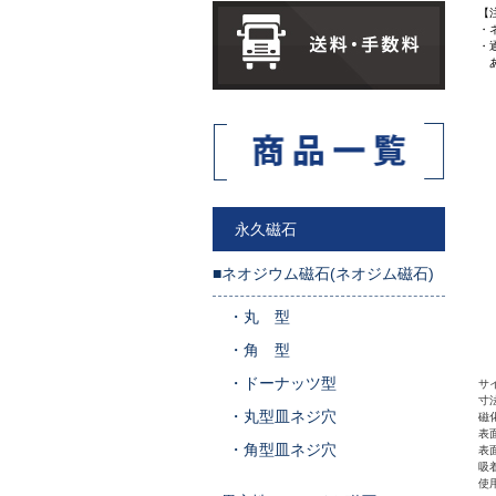
【
・
・
あ
永久磁石
■ネオジウム磁石(ネオジム磁石)
・
丸 型
・
角 型
・
ドーナッツ型
サ
寸法
・
丸型皿ネジ穴
磁
表
・
角型皿ネジ穴
表
吸着
使