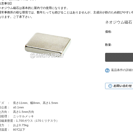
注意事項】
ネオジウム磁石は基本的に屋内での使用になります。
通常事務所の様な環境では、数年たっても錆びることはありませんが、主成分が鉄のため錆びやすい
ります。ご了承下さい。
ネオジウム磁石 1
価格:
数量:
返品条件の詳細
イズ ： 長さ11mm、幅8mm、高さ1.5mm
公差： ±0.1mm
化方向： 高さ1.5mm方向
面処理： ニッケルメッキ
面磁束密度：1,700ガウス（170ミリテスラ）
力 ： およ0.75kg
用温度： 80℃以下