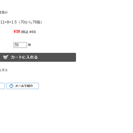
性質が
1×8×1.5（70から79個）
¥39
(税込 ¥43)
個
を見る