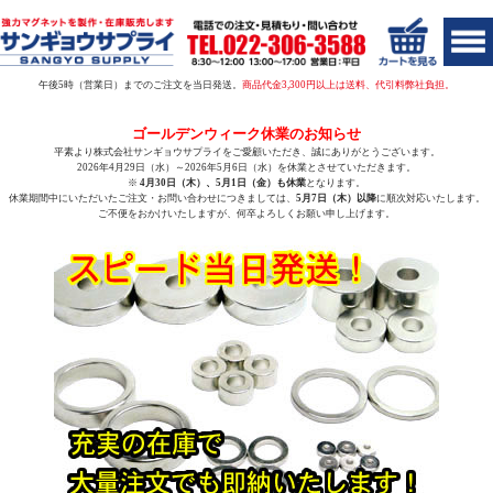
午後5時（営業日）までのご注文を当日発送。
商品代金3,300円以上は送料、代引料弊社負担。
ゴールデンウィーク休業のお知らせ
平素より株式会社サンギョウサプライをご愛顧いただき、誠にありがとうございます。
2026年4月29日（水）～2026年5月6日（水）
を休業とさせていただきます。
※
4月30日（木）、5月1日（金）も休業
となります。
休業期間中にいただいたご注文・お問い合わせにつきましては、
5月7日（木）以降
に順次対応いたします。
ご不便をおかけいたしますが、何卒よろしくお願い申し上げます。