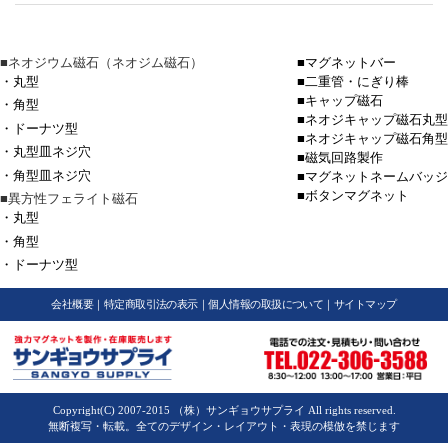
■ネオジウム磁石（ネオジム磁石）
■マグネットバー
・丸型
■二重管・にぎり棒
■キャップ磁石
・角型
■ネオジキャップ磁石丸型
・ドーナツ型
■ネオジキャップ磁石角型
・丸型皿ネジ穴
■磁気回路製作
・角型皿ネジ穴
■マグネットネームバッジ
■ボタンマグネット
■異方性フェライト磁石
・丸型
・角型
・ドーナツ型
会社概要
｜
特定商取引法の表示
｜
個人情報の取扱について
｜
サイトマップ
Copyright(C) 2007-2015 （株）サンギョウサプライ All rights reserved.
無断複写・転載。全てのデザイン・レイアウト・表現の模倣を禁じます