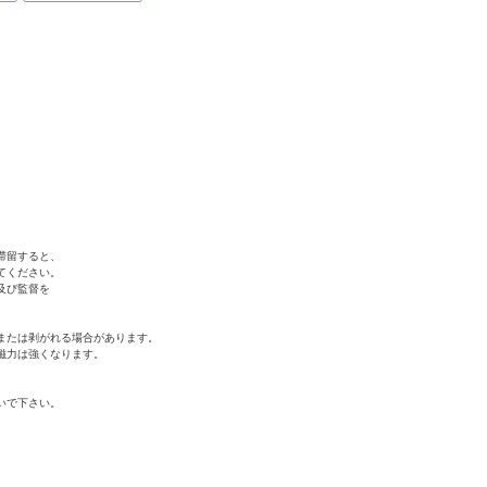
滞留すると、
てください。
及び監督を
または剥がれる場合があります。
磁力は強くなります。
いで下さい。