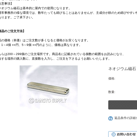
注意事項】
ネオジウム磁石は基本的に屋内での使用になります。
通常事務所の様な環境では、数年たっても錆びることはありませんが、主成分が鉄のため錆びやすい
ります。ご了承下さい。
商品のご注文方法】
品の価格（単価）はご注文数が多くなると価格がお安くなります。
）1～4個 ○○円、5～9個 ○○円のように、価格は異なります。
ちらは200～299個のご注文場所です。商品名に記載されている個数の範囲をお読みになり、
当する場所の購入数に、直接数を入力し、ご注文を下さるようお願いいたします。
ネオジウム磁石 2
価格:
数量:
返品条件の詳細