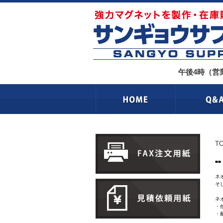
午後4時（営
T
■
ネ
そ
ネ
・
・
多