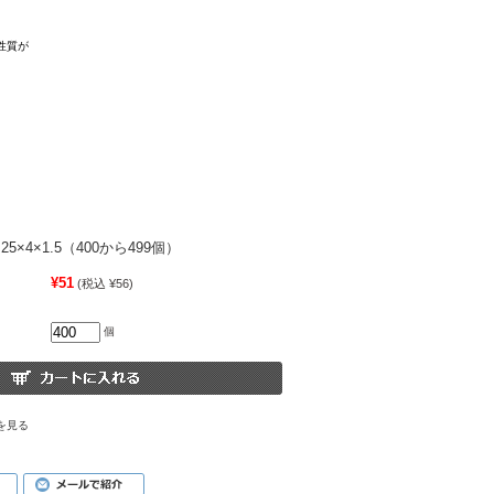
性質が
5×4×1.5（400から499個）
¥51
(税込 ¥56)
個
を見る