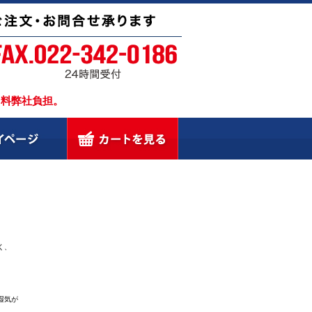
引料弊社負担。
く、
湿気が