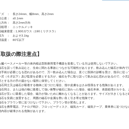
イズ ： 長さ24mm、幅8mm、高さ2mm
公差： ±0.1mm
化方向： 高さ2mm方向
面処理： ニッケルメッキ
面磁束密度：1,900ガウス（190ミリテスラ）
着力 ： およそ3.1kg
用温度： 80℃以下
【取扱の際注意点】
心臓ペースメーカー等の体内植込型医療用電子機器を装着している方は使用しないで下さい。
磁石を誤って飲み込むと、生命に関わる事故につながる可能性があります。飲み込んだ磁石が体内で
腹手術が必要になる恐れがあるので、万一飲み込んだ場合は、直ぐに医師の診断を受け、指示に従っ
小児（６才以下）及び監督を必要とする方が、磁石を手に取り誤って飲み込む恐れがあるので、小児
要とする方の手の届かない場所に保管してください。
磁石同士又は磁石が吸着する物体に近づけた場合、指や皮膚をはさみ怪我をする危険があります。
磁石同士、または他の物に吸着して強い衝撃が磁石に加わった場合、磁石本体、表面処理がカケる、
磁石が互いに吸着した場合、磁力が強いために離れなくなることがあります。サイズが大きくなると
磁石を安易に放置すると、周囲の磁石や金属を勢い良く引き寄せ危険です。
磁石をブラウン管に近づけないで下さい。ブラウン管が変色します。
磁石を携帯電話、アナログ時計、フロッピーディスク、磁気カード、磁気テープ、乗車券に近づけな
憶内容が破壊される危険があります。