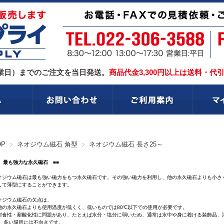
業日）までのご注文を当日発送。
商品代金3,300円以上は送料・代
OP
ネオジウム磁石 角型
ネオジウム磁石 長さ25～
■ 最も強力な永久磁石 ■■
オジウム磁石は最も強い磁力をもつ永久磁石です。その強い磁力を利用し、他の永久磁石よりも小さ
して薄型にすることができます。
オジウム磁石の欠点は、
他の永久磁石よりも使用温度が低くく、低いものでは80℃以下での使用が必要です。
耐食性・耐酸化性に問題があり、たとえば水分・塩分に弱いため、通常は水中や身に着ける装飾品、
い場所には不向きです。