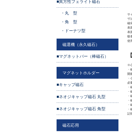
■異方性フェライト磁石
・
丸 型
サ
寸法
・
角 型
磁
表
・
ドーナツ型
表
吸
使
磁選機（永久磁石）
■マグネットバー（棒磁石）
※
・
マグネットホルダー
開
・
必
■キャップ磁石
・
・
■ネオジキャップ磁石 丸型
・
・
・
■ネオジキャップ磁石 角型
・
記
磁石応用