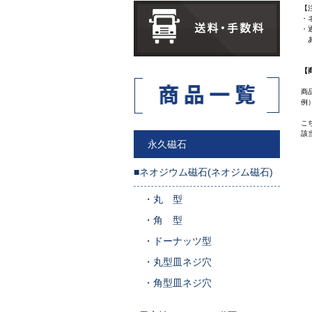
【
・
・
あ
【
商
例
こ
該
永久磁石
■ネオジウム磁石(ネオジム磁石)
・
丸 型
・
角 型
・
ドーナッツ型
・
丸型皿ネジ穴
・
角型皿ネジ穴