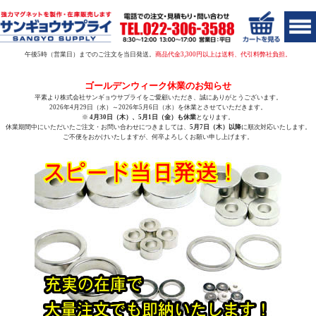
午後5時（営業日）までのご注文を当日発送。
商品代金3,300円以上は送料、代引料弊社負担。
ゴールデンウィーク休業のお知らせ
平素より株式会社サンギョウサプライをご愛顧いただき、誠にありがとうございます。
2026年4月29日（水）～2026年5月6日（水）
を休業とさせていただきます。
※
4月30日（木）、5月1日（金）も休業
となります。
休業期間中にいただいたご注文・お問い合わせにつきましては、
5月7日（木）以降
に順次対応いたします。
ご不便をおかけいたしますが、何卒よろしくお願い申し上げます。