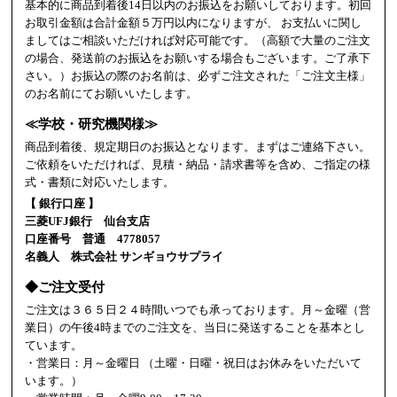
基本的に商品到着後14日以内のお振込をお願いしております。初回
お取引金額は合計金額５万円以内になりますが、 お支払いに関し
ましてはご相談いただければ対応可能です。（高額で大量のご注文
の場合、発送前のお振込をお願いする場合もございます。ご了承下
さい。）お振込の際のお名前は、必ずご注文された「ご注文主様」
のお名前にてお願いいたします。
≪学校・研究機関様≫
商品到着後、規定期日のお振込となります。まずはご連絡下さい。
ご依頼をいただければ、見積・納品・請求書等を含め、ご指定の様
式・書類に対応いたします。
【 銀行口座 】
三菱UFJ銀行 仙台支店
口座番号 普通 4778057
名義人 株式会社 サンギョウサプライ
◆ご注文受付
ご注文は３６５日２４時間いつでも承っております。月～金曜（営
業日）の午後4時までのご注文を、当日に発送することを基本とし
ています。
・営業日：月～金曜日 （土曜・日曜・祝日はお休みをいただいて
います。）