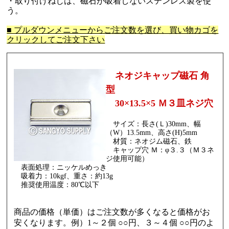
・取り付けねじは、磁石が吸着しないステンレス製を使
う。
■ プルダウンメニューからご注文数を選び、買い物カゴを
クリックしてご注文下さい
ネオジキャップ磁石 角
型
30×13.5×5 Ｍ３皿ネジ穴
サイズ：長さ(Ｌ)30mm、幅
（W）13.5mm、高さ(H)5mm
材質：ネオジム磁石、鉄
キャップ穴 Ｍ：φ３.３（Ｍ３ネ
ジ使用可能）
表面処理：ニッケルめっき
吸着力：10kgf、重さ：約13g
推奨使用温度：80℃以下
商品の価格（単価）はご注文数が多くなると価格がお
安くなります。例）1～２個 ○○円、３～４個 ○○円のよ