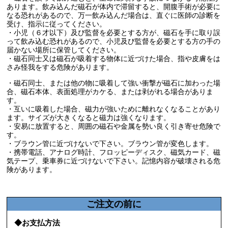
あります。飲み込んだ磁石が体内で滞留すると、開腹手術が必要に
なる恐れがあるので、万一飲み込んだ場合は、直ぐに医師の診断を
受け、指示に従ってください。
・小児（６才以下）及び監督を必要とする方が、磁石を手に取り誤
って飲み込む恐れがあるので、小児及び監督を必要とする方の手の
届かない場所に保管してください。
・磁石同士又は磁石が吸着する物体に近づけた場合、指や皮膚をは
さみ怪我をする危険があります。
・磁石同士、または他の物に吸着して強い衝撃が磁石に加わった場
合、磁石本体、表面処理がカケる、または剥がれる場合がありま
す。
・互いに吸着した場合、磁力が強いために離れなくなることがあり
ます。サイズが大きくなると磁力は強くなります。
・安易に放置すると、周囲の磁石や金属を勢い良く引き寄せ危険で
す。
・ブラウン管に近づけないで下さい。ブラウン管が変色します。
・携帯電話、アナログ時計、フロッピーディスク、磁気カード、磁
気テープ、乗車券に近づけないで下さい。記憶内容が破壊される危
険があります。
ご注文の前に
◆お支払方法