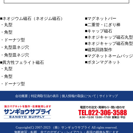
■ネオジウム磁石（ネオジム磁石）
■マグネットバー
・丸型
■二重管・にぎり棒
■キャップ磁石
・角型
■ネオジキャップ磁石丸型
・ドーナツ型
■ネオジキャップ磁石角型
・丸型皿ネジ穴
■磁気回路製作
・角型皿ネジ穴
■マグネットネームバッジ
■ボタンマグネット
■異方性フェライト磁石
・丸型
・角型
・ドーナツ型
会社概要
｜
特定商取引法の表示
｜
個人情報の取扱について
｜
サイトマップ
Copyright(C) 2007-2023 （株）サンギョウサプライ All rights reserved.
無断複写・転載。全てのデザイン・レイアウト・表現の模倣を禁じます