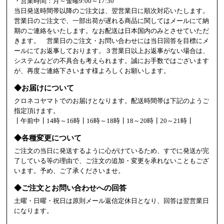
・営業時間：月～金曜9:00～17:30
当日発送時間帯以降のご注文は、翌営業日に順次対応いたします。
営業日のご注文で、一部出荷が遅れる商品に関してはメールにて納
期のご連絡をいたします。なお配送は日本国内のみとさせていただ
きます。 営業日のご注文・お問い合わせには当日回答を目標にメ
ールにてお返事しております。３営業日以上お返事がない場合は、
システムなどの不具合も考えられます。誠にお手数ではございます
が、再度ご連絡下さいます様よろしくお願いします。
◆お届けについて
クロネコヤマトでのお届けとなります。配送時間帯は下記のようご
指定頂けます。
┃午前中┃14時～16時┃16時～18時┃18～20時┃20～21時┃
◆各種変更について
ご注文の当日に発送するように心がけているため、すでに発送が完
了している等の理由で、ご注文の追加・変更を承れないこともござ
います。予め、ご了承くださいませ。
◆ご注文とお問い合わせへの回答
土曜・日曜・祝日は原則メール返信定休日となり、回答は翌営業日
になります。