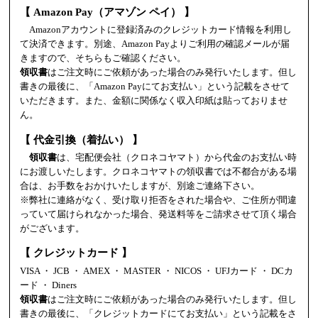
【 Amazon Pay（アマゾン ペイ） 】
Amazonアカウントに登録済みのクレジットカード情報を利用し
て決済できます。別途、Amazon Payよりご利用の確認メールが届
きますので、そちらもご確認ください。
領収書
はご注文時にご依頼があった場合のみ発行いたします。但し
書きの最後に、「Amazon Payにてお支払い」という記載をさせて
いただきます。また、金額に関係なく収入印紙は貼っておりませ
ん。
【 代金引換（着払い） 】
領収書
は、宅配便会社（クロネコヤマト）から代金のお支払い時
にお渡しいたします。クロネコヤマトの領収書では不都合がある場
合は、お手数をおかけいたしますが、別途ご連絡下さい。
※弊社に連絡がなく、受け取り拒否をされた場合や、ご住所が間違
っていて届けられなかった場合、発送料等をご請求させて頂く場合
がございます。
【 クレジットカード 】
VISA ・ JCB ・ AMEX ・ MASTER ・ NICOS ・ UFJカード ・ DCカ
ード ・ Diners
領収書
はご注文時にご依頼があった場合のみ発行いたします。但し
書きの最後に、「クレジットカードにてお支払い」という記載をさ