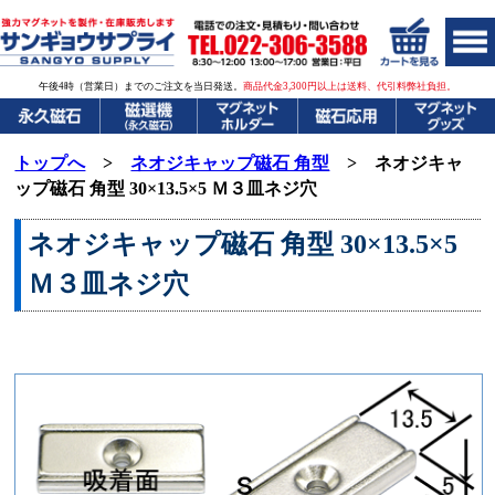
午後4時（営業日）までのご注文を当日発送。
商品代金3,300円以上は送料、代引料弊社負担。
トップへ
>
ネオジキャップ磁石 角型
> ネオジキャ
ップ磁石 角型
30×13.5×
5 Ｍ３皿ネジ穴
ネオジキャップ磁石
角型 30×13.5×
5
Ｍ３皿ネジ穴