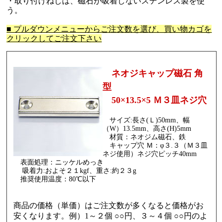
・取り付けねじは、磁石が吸着しないステンレス製を使
う。
■ プルダウンメニューからご注文数を選び、買い物カゴを
クリックしてご注文下さい
ネオジキャップ磁石 角
型
50×13.5×5 Ｍ３皿ネジ穴
サイズ:長さ(Ｌ)50mm、幅
（W）13.5mm、高さ(H)5mm
材質：ネオジム磁石、鉄
キャップ穴 Ｍ：φ３.３（Ｍ３皿
ネジ使用）ネジ穴ピッチ40mm
表面処理：ニッケルめっき
吸着力:およそ２１kgf、重さ:約２３g
推奨使用温度：80℃以下
商品の価格（単価）はご注文数が多くなると価格がお
安くなります。例）1～２個 ○○円、３～４個 ○○円のよ