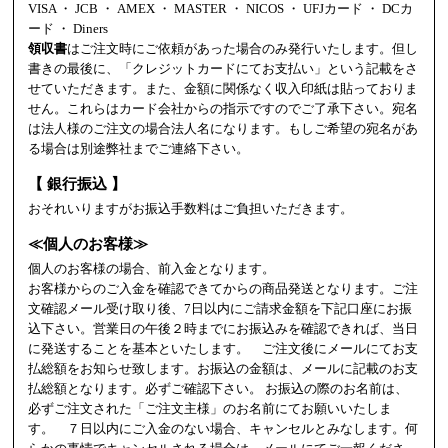
VISA ・ JCB ・ AMEX ・ MASTER ・ NICOS ・ UFJカード ・ DCカ
ード ・ Diners
領収書
はご注文時にご依頼があった場合のみ発行いたします。但し
書きの最後に、「クレジットカードにてお支払い」という記載をさ
せていただきます。また、金額に関係なく収入印紙は貼っておりま
せん。これらはカード会社からの指示ですのでご了承下さい。宛名
は法人様のご注文の場合法人名になります。もしご希望の宛名があ
る場合は別途弊社までご連絡下さい。
【 銀行振込 】
おそれいりますがお振込手数料はご負担いただきます。
≪個人のお客様≫
個人のお客様の場合、前入金となります。
お客様からのご入金を確認できてからの商品発送となります。ご注
文確認メール受け取り後、7日以内にご請求金額を下記口座にお振
込下さい。営業日の午後２時までにお振込みを確認できれば、当日
に発送することを基本といたします。 ご注文後にメールにてお支
払総額をお知らせ致します。お振込の金額は、メールに記載のお支
払総額となります。必ずご確認下さい。 お振込の際のお名前は、
必ずご注文された「ご注文主様」のお名前にてお願いいたしま
す。 ７日以内にご入金のない場合、キャンセルとみなします。何