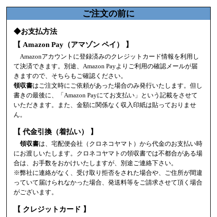
ご注文の前に
◆お支払方法
【 Amazon Pay（アマゾン ペイ） 】
Amazonアカウントに登録済みのクレジットカード情報を利用し
て決済できます。別途、Amazon Payよりご利用の確認メールが届
きますので、そちらもご確認ください。
領収書
はご注文時にご依頼があった場合のみ発行いたします。但し
書きの最後に、「Amazon Payにてお支払い」という記載をさせて
いただきます。また、金額に関係なく収入印紙は貼っておりませ
ん。
【 代金引換（着払い） 】
領収書
は、宅配便会社（クロネコヤマト）から代金のお支払い時
にお渡しいたします。クロネコヤマトの領収書では不都合がある場
合は、お手数をおかけいたしますが、別途ご連絡下さい。
※弊社に連絡がなく、受け取り拒否をされた場合や、ご住所が間違
っていて届けられなかった場合、発送料等をご請求させて頂く場合
がございます。
【 クレジットカード 】