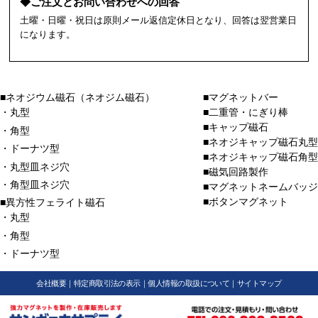
◆ご注文とお問い合わせへの回答
土曜・日曜・祝日は原則メール返信定休日となり、回答は翌営業日
になります。
■ネオジウム磁石（ネオジム磁石）
■マグネットバー
・丸型
■二重管・にぎり棒
■キャップ磁石
・角型
■ネオジキャップ磁石丸型
・ドーナツ型
■ネオジキャップ磁石角型
・丸型皿ネジ穴
■磁気回路製作
・角型皿ネジ穴
■マグネットネームバッジ
■ボタンマグネット
■異方性フェライト磁石
・丸型
・角型
・ドーナツ型
会社概要
｜
特定商取引法の表示
｜
個人情報の取扱について
｜
サイトマップ