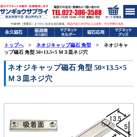
午後4時（営業日）までのご注文を当日発送。
商品代金3,300円以上は送料、代引料弊社負担。
トップへ
>
ネオジキャップ磁石 角型
> ネオジキャ
ップ磁石 角型
50×13.5×
5 Ｍ３皿ネジ穴
ネオジキャップ磁石
角型 50×13.5×
5
Ｍ３皿ネジ穴