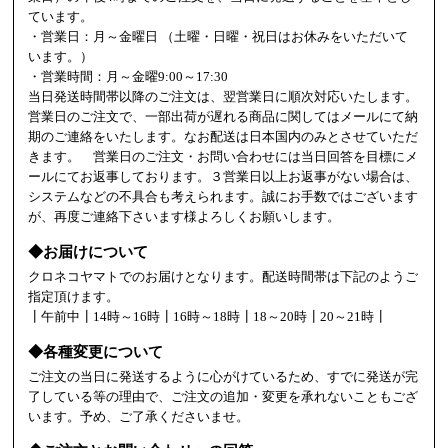
ています。
・営業日：月～金曜日 （土曜・日曜・祝日はお休みをいただいて
います。）
・営業時間：月～金曜9:00～17:30
当日発送時間帯以降のご注文は、翌営業日に順次対応いたします。
営業日のご注文で、一部出荷が遅れる商品に関してはメールにて納
期のご連絡をいたします。なお配送は日本国内のみとさせていただ
きます。 営業日のご注文・お問い合わせには当日回答を目標にメ
ールにてお返事しております。３営業日以上お返事がない場合は、
システムなどの不具合も考えられます。誠にお手数ではございます
が、再度ご連絡下さいます様よろしくお願いします。
◆お届けについて
クロネコヤマトでのお届けとなります。配送時間帯は下記のようご
指定頂けます。
┃午前中┃14時～16時┃16時～18時┃18～20時┃20～21時┃
◆各種変更について
ご注文の当日に発送するように心がけているため、すでに発送が完
了している等の理由で、ご注文の追加・変更を承れないこともござ
います。予め、ご了承くださいませ。