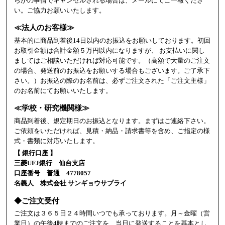
らかの事情でキャンセルされる場合は、メールにてご一報くださ
い。ご協力お願いいたします。
≪法人のお客様≫
基本的に商品到着後14日以内のお振込をお願いしております。初回
お取引金額は合計金額５万円以内になりますが、 お支払いに関し
ましてはご相談いただければ対応可能です。（高額で大量のご注文
の場合、発送前のお振込をお願いする場合もございます。ご了承下
さい。）お振込の際のお名前は、必ずご注文された「ご注文主様」
のお名前にてお願いいたします。
≪学校・研究機関様≫
商品到着後、規定期日のお振込となります。まずはご連絡下さい。
ご依頼をいただければ、見積・納品・請求書等を含め、ご指定の様
式・書類に対応いたします。
【 銀行口座 】
三菱UFJ銀行 仙台支店
口座番号 普通 4778057
名義人 株式会社 サンギョウサプライ
◆ご注文受付
ご注文は３６５日２４時間いつでも承っております。月～金曜（営
業日）の午後4時までのご注文を、当日に発送することを基本とし