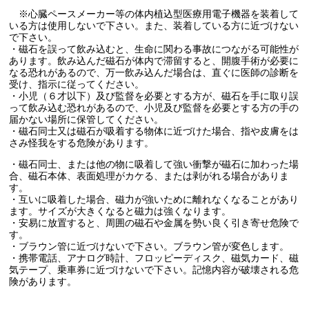
※心臓ペースメーカー等の体内植込型医療用電子機器を装着して
いる方は使用しないで下さい。また、装着している方に近づけない
で下さい。
・磁石を誤って飲み込むと、生命に関わる事故につながる可能性が
あります。飲み込んだ磁石が体内で滞留すると、開腹手術が必要に
なる恐れがあるので、万一飲み込んだ場合は、直ぐに医師の診断を
受け、指示に従ってください。
・小児（６才以下）及び監督を必要とする方が、磁石を手に取り誤
って飲み込む恐れがあるので、小児及び監督を必要とする方の手の
届かない場所に保管してください。
・磁石同士又は磁石が吸着する物体に近づけた場合、指や皮膚をは
さみ怪我をする危険があります。
・磁石同士、または他の物に吸着して強い衝撃が磁石に加わった場
合、磁石本体、表面処理がカケる、または剥がれる場合がありま
す。
・互いに吸着した場合、磁力が強いために離れなくなることがあり
ます。サイズが大きくなると磁力は強くなります。
・安易に放置すると、周囲の磁石や金属を勢い良く引き寄せ危険で
す。
・ブラウン管に近づけないで下さい。ブラウン管が変色します。
・携帯電話、アナログ時計、フロッピーディスク、磁気カード、磁
気テープ、乗車券に近づけないで下さい。記憶内容が破壊される危
険があります。