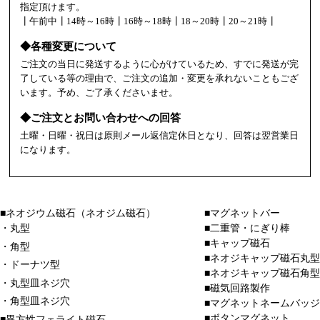
指定頂けます。
┃午前中┃14時～16時┃16時～18時┃18～20時┃20～21時┃
◆各種変更について
ご注文の当日に発送するように心がけているため、すでに発送が完
了している等の理由で、ご注文の追加・変更を承れないこともござ
います。予め、ご了承くださいませ。
◆ご注文とお問い合わせへの回答
土曜・日曜・祝日は原則メール返信定休日となり、回答は翌営業日
になります。
■ネオジウム磁石（ネオジム磁石）
■マグネットバー
・丸型
■二重管・にぎり棒
■キャップ磁石
・角型
■ネオジキャップ磁石丸型
・ドーナツ型
■ネオジキャップ磁石角型
・丸型皿ネジ穴
■磁気回路製作
・角型皿ネジ穴
■マグネットネームバッジ
■ボタンマグネット
■異方性フェライト磁石