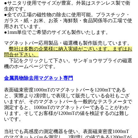
●サニタリ使用でサイズが豊富。外装はステンレス製で衛
生的です。
●全ての工場の磁性物の除去に使用可能。プラスチック・
ガラス・紙・お米、お茶・海鮮類・食品関係等の工場で使
用されています。
●1mm単位でご希望のサイズも製作いたします。
マグネットバー応用製品・磁選機も製作販売しています。
弊社は多数の企業様に納入実績がございます。まずはお
問合せ下さい。
下記をクリックして下さい。サンギョウサプライの磁選
機のホームページです。
金属異物除去用マグネット専門
表面磁束密度1000mTのマグネットバーを1200mTである
と、実際より2割増しで表現して販売している会社もござ
いますが、そのマグネットバーを一般的なテスラメータで
測定すると、1000mTのマグネットバーであることがわか
ります。そしてお客様が1200mTの値を検証するのは難し
いです。
当社でも高感度の測定機器を使い、表面磁束密度1000mT
のマグネットバーを測定し、2割増しの値である1200mTが