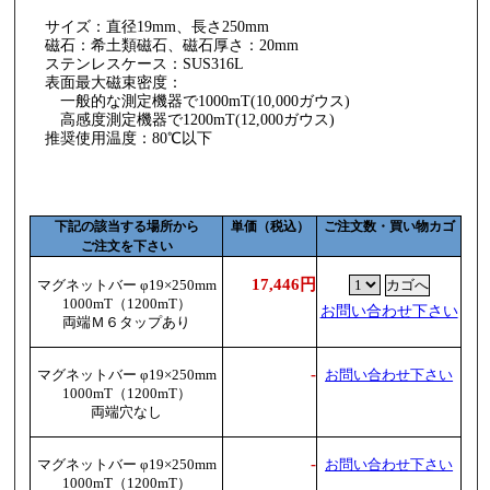
サイズ：直径19mm、長さ250mm
磁石：希土類磁石、磁石厚さ：20mm
ステンレスケース：SUS316L
表面最大磁束密度：
一般的な測定機器で1000mT(10,000ガウス)
高感度測定機器で1200mT(12,000ガウス)
推奨使用温度：80℃以下
下記の該当する場所から
単価（税込）
ご注文数・買い物カゴ
ご注文を下さい
17,446円
マグネットバー φ19×250mm
1000mT（1200mT）
お問い合わせ下さい
両端Ｍ６タップあり
-
マグネットバー φ19×250mm
お問い合わせ下さい
1000mT（1200mT）
両端穴なし
-
マグネットバー φ19×250mm
お問い合わせ下さい
1000mT（1200mT）