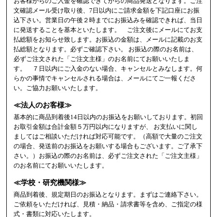
お客様からのご入金を確認できてからの商品発送となります。ご注
文確認メール受け取り後、7日以内にご請求金額を下記口座にお振
込下さい。営業日の午後２時までにお振込みを確認できれば、当日
に発送することを基本といたします。 ご注文後にメールにてお支
払総額をお知らせ致します。お振込の金額は、メールに記載のお支
払総額となります。必ずご確認下さい。 お振込の際のお名前は、
必ずご注文された「ご注文主様」のお名前にてお願いいたしま
す。 ７日以内にご入金のない場合、キャンセルとみなします。何
らかの事情でキャンセルされる場合は、メールにてご一報くださ
い。ご協力お願いいたします。
≪法人のお客様≫
基本的に商品到着後14日以内のお振込をお願いしております。初回
お取引金額は合計金額５万円以内になりますが、 お支払いに関し
ましてはご相談いただければ対応可能です。（高額で大量のご注文
の場合、発送前のお振込をお願いする場合もございます。ご了承下
さい。）お振込の際のお名前は、必ずご注文された「ご注文主様」
のお名前にてお願いいたします。
≪学校・研究機関様≫
商品到着後、規定期日のお振込となります。まずはご連絡下さい。
ご依頼をいただければ、見積・納品・請求書等を含め、ご指定の様
式・書類に対応いたします。