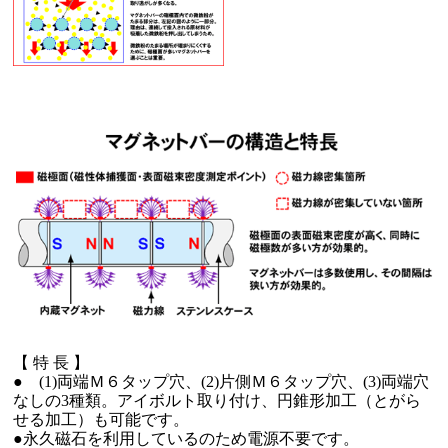
【 特 長 】
● (1)両端Ｍ６タップ穴、(2)片側Ｍ６タップ穴、(3)両端穴
なしの3種類。アイボルト取り付け、円錐形加工（とがら
せる加工）も可能です。
●永久磁石を利用しているのため電源不要です。