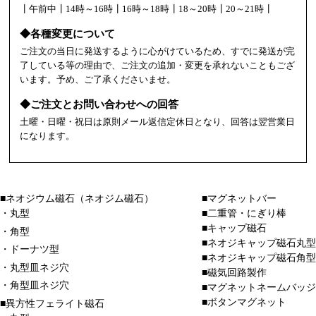
┃午前中┃14時～16時┃16時～18時┃18～20時┃20～21時┃
◆各種変更について
ご注文の当日に発送するように心がけているため、すでに発送が完
了している等の理由で、ご注文の追加・変更を承れないこともござ
います。予め、ご了承くださいませ。
◆ご注文とお問い合わせへの回答
土曜・日曜・祝日は原則メール返信定休日となり、回答は翌営業日
になります。
■ネオジウム磁石（ネオジム磁石）
■マグネットバー
・丸型
■二重管・にぎり棒
■キャップ磁石
・角型
■ネオジキャップ磁石丸型
・ドーナツ型
■ネオジキャップ磁石角型
・丸型皿ネジ穴
■磁気回路製作
・角型皿ネジ穴
■マグネットネームバッジ
■ボタンマグネット
■異方性フェライト磁石