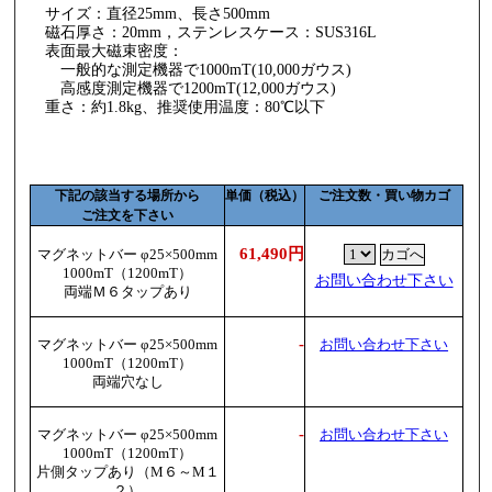
サイズ：直径25mm、長さ500mm
磁石厚さ：20mm，ステンレスケース：SUS316L
表面最大磁束密度：
一般的な測定機器で1000mT(10,000ガウス)
高感度測定機器で1200mT(12,000ガウス)
重さ：約1.8kg、推奨使用温度：80℃以下
下記の該当する場所から
単価（税込）
ご注文数・買い物カゴ
ご注文を下さい
61,490円
マグネットバー φ25×500mm
1000mT（1200mT）
お問い合わせ下さい
両端Ｍ６タップあり
-
マグネットバー φ25×500mm
お問い合わせ下さい
1000mT（1200mT）
両端穴なし
-
マグネットバー φ25×500mm
お問い合わせ下さい
1000mT（1200mT）
片側タップあり（M６～M１
２）