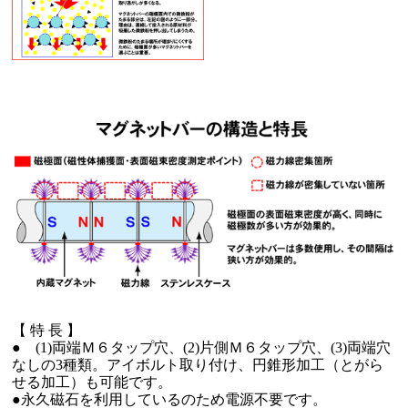
【 特 長 】
● (1)両端Ｍ６タップ穴、(2)片側Ｍ６タップ穴、(3)両端穴
なしの3種類。アイボルト取り付け、円錐形加工（とがら
せる加工）も可能です。
●永久磁石を利用しているのため電源不要です。