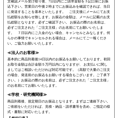
文確認メール受け取り後、7日以内にご請求金額を下記口座にお振
込下さい。営業日の午後２時までにお振込みを確認できれば、当日
に発送することを基本といたします。 ご注文後にメールにてお支
払総額をお知らせ致します。お振込の金額は、メールに記載のお支
払総額となります。必ずご確認下さい。 お振込の際のお名前は、
必ずご注文された「ご注文主様」のお名前にてお願いいたしま
す。 ７日以内にご入金のない場合、キャンセルとみなします。何
らかの事情でキャンセルされる場合は、メールにてご一報くださ
い。ご協力お願いいたします。
≪法人のお客様≫
基本的に商品到着後14日以内のお振込をお願いしております。初回
お取引金額は合計金額５万円以内になりますが、 お支払いに関し
ましてはご相談いただければ対応可能です。（高額で大量のご注文
の場合、発送前のお振込をお願いする場合もございます。ご了承下
さい。）お振込の際のお名前は、必ずご注文された「ご注文主様」
のお名前にてお願いいたします。
≪学校・研究機関様≫
商品到着後、規定期日のお振込となります。まずはご連絡下さい。
ご依頼をいただければ、見積・納品・請求書等を含め、ご指定の様
式・書類に対応いたします。