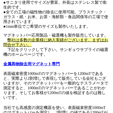
●サニタリ使用でサイズが豊富。外装はステンレス製で衛
生的です。
●全ての工場の磁性物の除去に使用可能。プラスチック・
ガラス・紙・お米、お茶・海鮮類・食品関係等の工場で使
用されています。
●1mm単位でご希望のサイズも製作いたします。
マグネットバー応用製品・磁選機も製作販売しています。
弊社は多数の企業様に納入実績がございます。まずはお
問合せ下さい。
下記をクリックして下さい。サンギョウサプライの磁選
機のホームページです。
金属異物除去用マグネット専門
表面磁束密度1000mTのマグネットバーを1200mTである
と、実際より2割増しで表現して販売している会社もござ
いますが、そのマグネットバーを一般的なテスラメータで
測定すると、1000mTのマグネットバーであることがわか
ります。そしてお客様が1200mTの値を検証するのは難し
いです。
当社でも高感度の測定機器を使い、表面磁束密度1000mT
のマグネットバーを測定し、2割増しの値である1200mTが