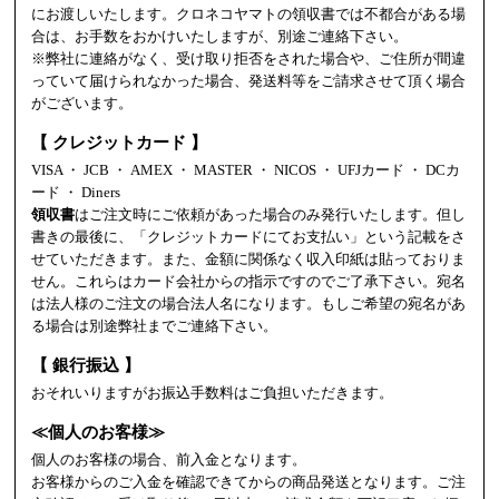
にお渡しいたします。クロネコヤマトの領収書では不都合がある場
合は、お手数をおかけいたしますが、別途ご連絡下さい。
※弊社に連絡がなく、受け取り拒否をされた場合や、ご住所が間違
っていて届けられなかった場合、発送料等をご請求させて頂く場合
がございます。
【 クレジットカード 】
VISA ・ JCB ・ AMEX ・ MASTER ・ NICOS ・ UFJカード ・ DCカ
ード ・ Diners
領収書
はご注文時にご依頼があった場合のみ発行いたします。但し
書きの最後に、「クレジットカードにてお支払い」という記載をさ
せていただきます。また、金額に関係なく収入印紙は貼っておりま
せん。これらはカード会社からの指示ですのでご了承下さい。宛名
は法人様のご注文の場合法人名になります。もしご希望の宛名があ
る場合は別途弊社までご連絡下さい。
【 銀行振込 】
おそれいりますがお振込手数料はご負担いただきます。
≪個人のお客様≫
個人のお客様の場合、前入金となります。
お客様からのご入金を確認できてからの商品発送となります。ご注