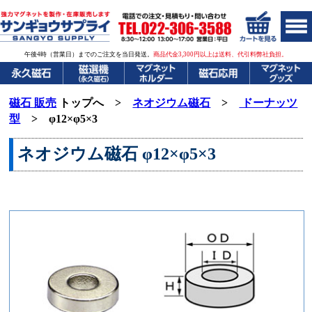
午後4時（営業日）までのご注文を当日発送。
商品代金3,300円以上は送料、代引料弊社負担。
磁石 販売
トップへ >
ネオジウム磁石
>
ドーナッツ
型
> φ12×φ5×3
ネオジウム磁石
φ12×φ5×3