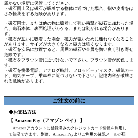
届かない場所に保管してください。
・磁石同士又は磁石が吸着する物体に近づけた場合、指や皮膚をは
さみ怪我をする危険があります。
・磁石同士、または他の物に吸着して強い衝撃が磁石に加わった場
合、磁石本体、表面処理がカケる、または剥がれる場合がありま
す。
・磁石が互いに吸着した場合、磁力が強いために離れなくなること
があります。サイズが大きくなると磁力は強くなります。
・磁石を安易に放置すると、周囲の磁石や金属を勢い良く引き寄せ
危険です。
・磁石をブラウン管に近づけないで下さい。ブラウン管が変色しま
す。
・磁石を携帯電話、アナログ時計、フロッピーディスク、磁気カー
ド、磁気テープ、乗車券に近づけないで下さい。記憶内容が破壊さ
れる危険があります。
ご注文の前に
◆お支払方法
【 Amazon Pay（アマゾン ペイ） 】
Amazonアカウントに登録済みのクレジットカード情報を利用し
て決済できます。別途、Amazon Payよりご利用の確認メールが届