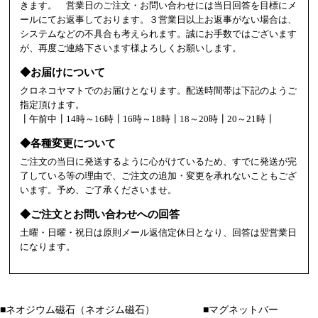
きます。 営業日のご注文・お問い合わせには当日回答を目標にメ
ールにてお返事しております。３営業日以上お返事がない場合は、
システムなどの不具合も考えられます。誠にお手数ではございます
が、再度ご連絡下さいます様よろしくお願いします。
◆お届けについて
クロネコヤマトでのお届けとなります。配送時間帯は下記のようご
指定頂けます。
┃午前中┃14時～16時┃16時～18時┃18～20時┃20～21時┃
◆各種変更について
ご注文の当日に発送するように心がけているため、すでに発送が完
了している等の理由で、ご注文の追加・変更を承れないこともござ
います。予め、ご了承くださいませ。
◆ご注文とお問い合わせへの回答
土曜・日曜・祝日は原則メール返信定休日となり、回答は翌営業日
になります。
■ネオジウム磁石（ネオジム磁石）
■マグネットバー