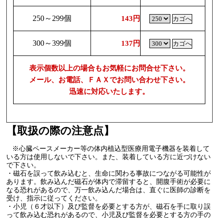
250～299個
143円
300～399個
137円
表示個数以上の場合もお気軽にお問合せ下さい。
メール、お電話、ＦＡＸでお問い合わせ下さい。
迅速に対応いたします。
【取扱の際の注意点】
※心臓ペースメーカー等の体内植込型医療用電子機器を装着して
いる方は使用しないで下さい。また、装着している方に近づけない
で下さい。
・磁石を誤って飲み込むと、生命に関わる事故につながる可能性が
あります。飲み込んだ磁石が体内で滞留すると、開腹手術が必要に
なる恐れがあるので、万一飲み込んだ場合は、直ぐに医師の診断を
受け、指示に従ってください。
・小児（６才以下）及び監督を必要とする方が、磁石を手に取り誤
って飲み込む恐れがあるので、小児及び監督を必要とする方の手の