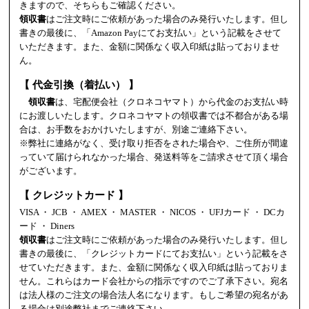
きますので、そちらもご確認ください。
領収書
はご注文時にご依頼があった場合のみ発行いたします。但し
書きの最後に、「Amazon Payにてお支払い」という記載をさせて
いただきます。また、金額に関係なく収入印紙は貼っておりませ
ん。
【 代金引換（着払い） 】
領収書
は、宅配便会社（クロネコヤマト）から代金のお支払い時
にお渡しいたします。クロネコヤマトの領収書では不都合がある場
合は、お手数をおかけいたしますが、別途ご連絡下さい。
※弊社に連絡がなく、受け取り拒否をされた場合や、ご住所が間違
っていて届けられなかった場合、発送料等をご請求させて頂く場合
がございます。
【 クレジットカード 】
VISA ・ JCB ・ AMEX ・ MASTER ・ NICOS ・ UFJカード ・ DCカ
ード ・ Diners
領収書
はご注文時にご依頼があった場合のみ発行いたします。但し
書きの最後に、「クレジットカードにてお支払い」という記載をさ
せていただきます。また、金額に関係なく収入印紙は貼っておりま
せん。これらはカード会社からの指示ですのでご了承下さい。宛名
は法人様のご注文の場合法人名になります。もしご希望の宛名があ
る場合は別途弊社までご連絡下さい。