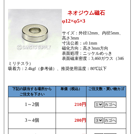
ネオジウム磁石
φ12×φ5×3
サイズ：外径12mm、内径5mm、
高さ3mm
寸法公差：±0.1mm
磁化方向：高さ3mm方向
表面処理：ニッケルめっき
表面磁束密度：3,460ガウス（346
ミリテスラ）
吸着力：2.4kgf（参考値）、推奨使用温度：80℃以下
下記の該当する場所から
単価（税込）
ご注文数・買い物カゴ
ご注文を下さい
1～2個
210円
3～4個
200円