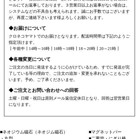
ールにてお返事しております。３営業日以上お返事がない場合は、
システムなどの不具合も考えられます。誠にお手数ではございます
が、再度ご連絡下さいます様よろしくお願いします。
◆お届けについて
クロネコヤマトでのお届けとなります。配送時間帯は下記のようご
指定頂けます。
┃午前中┃14時～16時┃16時～18時┃18～20時┃20～21時┃
◆各種変更について
ご注文の当日に発送するように心がけているため、すでに発送が完
了している等の理由で、ご注文の追加・変更を承れないこともござ
います。予め、ご了承くださいませ。
◆ご注文とお問い合わせへの回答
土曜・日曜・祝日は原則メール返信定休日となり、回答は翌営業日
になります。
■ネオジウム磁石（ネオジム磁石）
■マグネットバー
・丸型
■二重管・にぎり棒