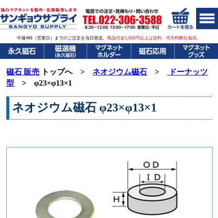
午後4時（営業日）までのご注文を当日発送。
商品代金3,300円以上は送料、代引料弊社負担。
磁石 販売
トップへ >
ネオジウム磁石
>
ドーナッツ
型
> φ23×φ13×1
ネオジウム磁石
φ23×φ13×1