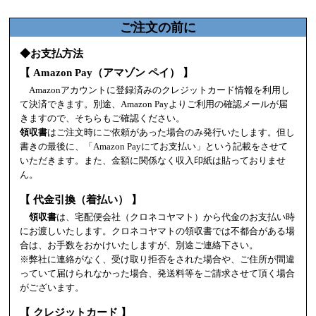
ご注文の前に
◆お支払方法
【 Amazon Pay（アマゾン ペイ） 】
Amazonアカウントに登録済みのクレジットカード情報を利用し
て決済できます。別途、Amazon Payよりご利用の確認メールが届
きますので、そちらもご確認ください。
領収書
はご注文時にご依頼があった場合のみ発行いたします。但し
書きの最後に、「Amazon Payにてお支払い」という記載をさせて
いただきます。また、金額に関係なく収入印紙は貼っておりませ
ん。
【 代金引換（着払い） 】
領収書
は、宅配便会社（クロネコヤマト）から代金のお支払い時
にお渡しいたします。クロネコヤマトの領収書では不都合がある場
合は、お手数をおかけいたしますが、別途ご連絡下さい。
※弊社に連絡がなく、受け取り拒否をされた場合や、ご住所が間違
っていて届けられなかった場合、発送料等をご請求させて頂く場合
がございます。
【 クレジットカード 】