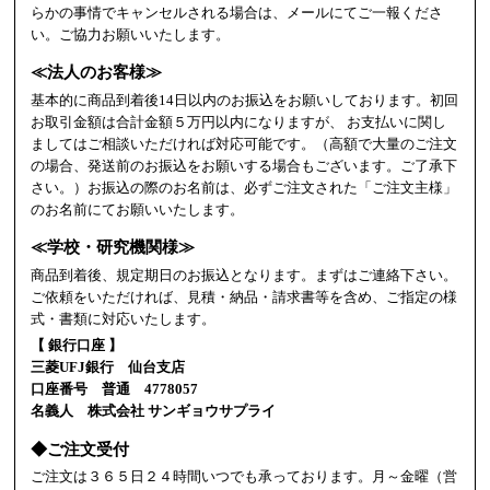
らかの事情でキャンセルされる場合は、メールにてご一報くださ
い。ご協力お願いいたします。
≪法人のお客様≫
基本的に商品到着後14日以内のお振込をお願いしております。初回
お取引金額は合計金額５万円以内になりますが、 お支払いに関し
ましてはご相談いただければ対応可能です。（高額で大量のご注文
の場合、発送前のお振込をお願いする場合もございます。ご了承下
さい。）お振込の際のお名前は、必ずご注文された「ご注文主様」
のお名前にてお願いいたします。
≪学校・研究機関様≫
商品到着後、規定期日のお振込となります。まずはご連絡下さい。
ご依頼をいただければ、見積・納品・請求書等を含め、ご指定の様
式・書類に対応いたします。
【 銀行口座 】
三菱UFJ銀行 仙台支店
口座番号 普通 4778057
名義人 株式会社 サンギョウサプライ
◆ご注文受付
ご注文は３６５日２４時間いつでも承っております。月～金曜（営