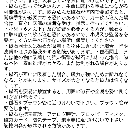
で下さい。また、装着している方に近づけないで下さい。
・磁石を誤って飲み込むと、生命に関わる事故につながる
可能性があります。飲み込んだ磁石が体内で滞留すると、
開腹手術が必要になる恐れがあるので、万一飲み込んだ場
合は、直ぐに医師の診断を受け、指示に従ってください。
・小児（６才以下）及び監督を必要とする方が、磁石を手
に取り誤って飲み込む恐れがあるので、小児及び監督を必
要とする方の手の届かない場所に保管してください。
・磁石同士又は磁石が吸着する物体に近づけた場合、指や
皮膚をはさみ怪我をする危険があります。・磁石同士、ま
たは他の物に吸着して強い衝撃が磁石に加わった場合、磁
石本体、表面処理がカケる、または剥がれる場合がありま
す。
・磁石が互いに吸着した場合、磁力が強いために離れなく
なることがあります。サイズが大きくなると磁力は強くな
ります。
・磁石を安易に放置すると、周囲の磁石や金属を勢い良く
引き寄せ危険です。
・磁石をブラウン管に近づけないで下さい。ブラウン管が
変色します。
・磁石を携帯電話、アナログ時計、フロッピーディスク、
磁気カード、磁気テープ、乗車券に近づけないで下さい。
記憶内容が破壊される危険があります。