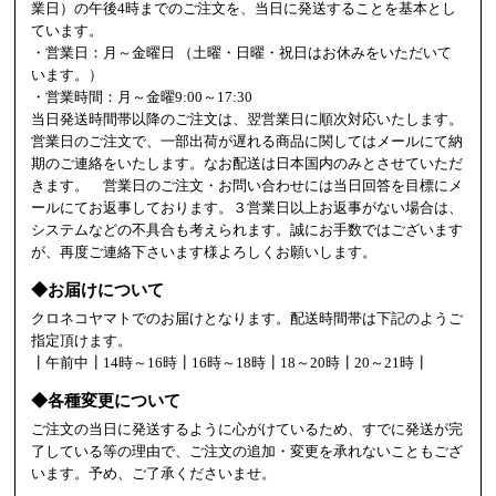
業日）の午後4時までのご注文を、当日に発送することを基本とし
ています。
・営業日：月～金曜日 （土曜・日曜・祝日はお休みをいただいて
います。）
・営業時間：月～金曜9:00～17:30
当日発送時間帯以降のご注文は、翌営業日に順次対応いたします。
営業日のご注文で、一部出荷が遅れる商品に関してはメールにて納
期のご連絡をいたします。なお配送は日本国内のみとさせていただ
きます。 営業日のご注文・お問い合わせには当日回答を目標にメ
ールにてお返事しております。３営業日以上お返事がない場合は、
システムなどの不具合も考えられます。誠にお手数ではございます
が、再度ご連絡下さいます様よろしくお願いします。
◆お届けについて
クロネコヤマトでのお届けとなります。配送時間帯は下記のようご
指定頂けます。
┃午前中┃14時～16時┃16時～18時┃18～20時┃20～21時┃
◆各種変更について
ご注文の当日に発送するように心がけているため、すでに発送が完
了している等の理由で、ご注文の追加・変更を承れないこともござ
います。予め、ご了承くださいませ。