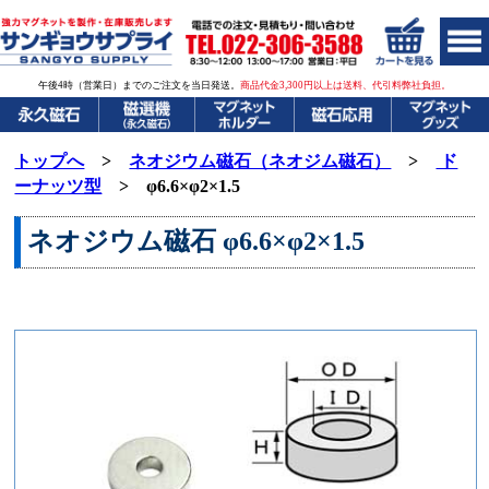
午後4時（営業日）までのご注文を当日発送。
商品代金3,300円以上は送料、代引料弊社負担。
トップへ
>
ネオジウム磁石（ネオジム磁石）
>
ド
ーナッツ型
> φ6.6×φ2×1.5
ネオジウム磁石
φ6.6×φ2×1.5