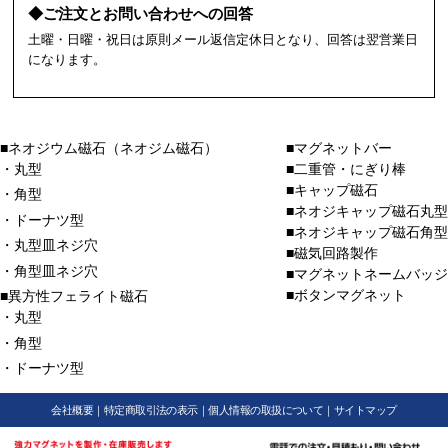
◆ご注文とお問い合わせへの回答
土曜・日曜・祝日は原則メール返信定休日となり、回答は翌営業日
になります。
■ネオジウム磁石（ネオジム磁石）
■マグネットバー
・丸型
■二重管・にぎり棒
■キャップ磁石
・角型
■ネオジキャップ磁石丸型
・ドーナツ型
■ネオジキャップ磁石角型
・丸型皿ネジ穴
■磁気回路製作
・角型皿ネジ穴
■マグネットネームバッジ
■ボタンマグネット
■異方性フェライト磁石
・丸型
・角型
・ドーナツ型
会社概要
｜
特定商取引法の表示
｜
個人情報の取扱について
｜
サイトマップ