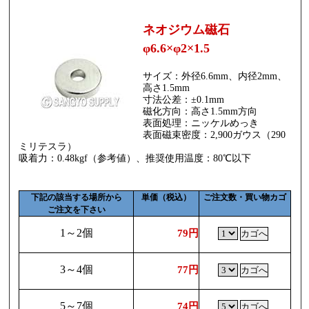
ネオジウム磁石
φ6.6×φ2×1.5
サイズ：外径6.6mm、内径2mm、
高さ1.5mm
寸法公差：±0.1mm
磁化方向：高さ1.5mm方向
表面処理：ニッケルめっき
表面磁束密度：2,900ガウス（290
ミリテスラ）
吸着力：0.48kgf（参考値）、推奨使用温度：80℃以下
下記の該当する場所から
単価（税込）
ご注文数・買い物カゴ
ご注文を下さい
1～2個
79円
3～4個
77円
5～7個
74円