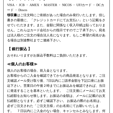
VISA ・ JCB ・ AMEX ・ MASTER ・ NICOS ・ UFJカード ・ DCカ
ード ・ Diners
領収書
はご注文時にご依頼があった場合のみ発行いたします。但し
書きの最後に、「クレジットカードにてお支払い」という記載をさ
せていただきます。また、金額に関係なく収入印紙は貼っておりま
せん。これらはカード会社からの指示ですのでご了承下さい。宛名
は法人様のご注文の場合法人名になります。もしご希望の宛名があ
る場合は別途弊社までご連絡下さい。
【 銀行振込 】
おそれいりますがお振込手数料はご負担いただきます。
≪個人のお客様≫
個人のお客様の場合、前入金となります。
お客様からのご入金を確認できてからの商品発送となります。ご注
文確認メール受け取り後、7日以内にご請求金額を下記口座にお振
込下さい。営業日の午後２時までにお振込みを確認できれば、当日
に発送することを基本といたします。 ご注文後にメールにてお支
払総額をお知らせ致します。お振込の金額は、メールに記載のお支
払総額となります。必ずご確認下さい。 お振込の際のお名前は、
必ずご注文された「ご注文主様」のお名前にてお願いいたしま
す。 ７日以内にご入金のない場合、キャンセルとみなします。何