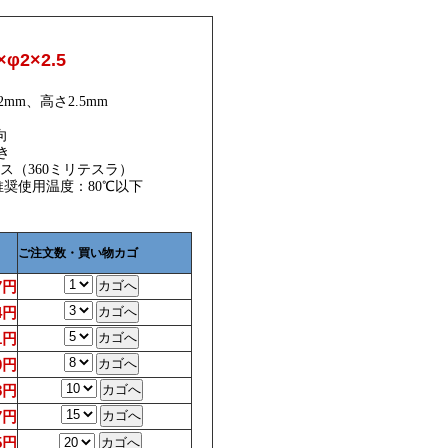
φ2×2.5
mm、高さ2.5mm
向
き
ウス（360ミリテスラ）
、推奨使用温度：80℃以下
ご注文数・買い物カゴ
7円
4円
1円
0円
8円
7円
5円