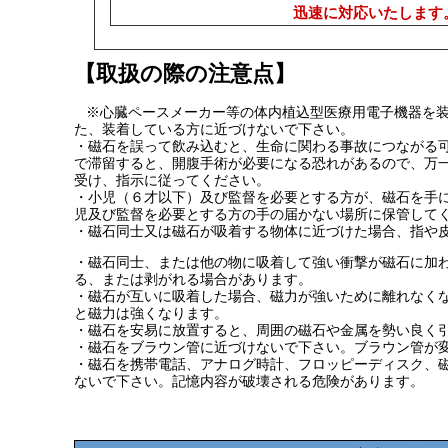
迅速に対応いたします
【取扱の際の注意点】
※心臓ペースメーカー等の体内植込型医療用電子機器を
た、装着している方に近づけないで下さい。
・磁石を誤って飲み込むと、生命に関わる事故につながる
で滞留すると、開腹手術が必要になる恐れがあるので、万
受け、指示に従ってください。
・小児（６才以下）及び監督を必要とする方が、磁石を手
児及び監督を必要とする方の手の届かない場所に保管して
・磁石同士又は磁石が吸着する物体に近づけた場合、指や
・磁石同士、または他の物に吸着して強い衝撃が磁石に加
る、または剥がれる場合があります。
・磁石が互いに吸着した場合、磁力が強いために離れなく
と磁力は強くなります。
・磁石を安易に放置すると、周囲の磁石や金属を勢い良く
・磁石をブラウン管に近づけないで下さい。ブラウン管が
・磁石を携帯電話、アナログ時計、フロッピーディスク、
ないで下さい。記憶内容が破壊される危険があります。