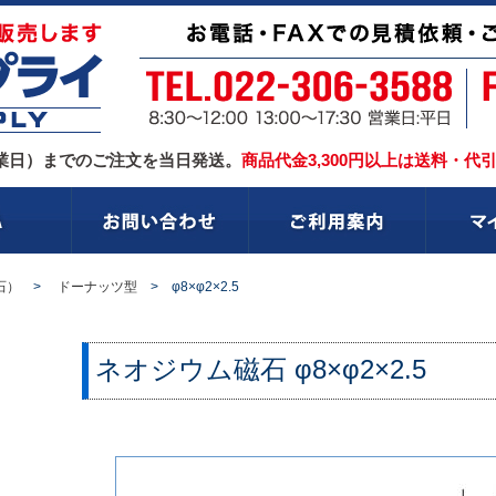
業日）までのご注文を当日発送。
商品代金3,300円以上は送料・代
石）
>
ドーナッツ型
> φ8×φ2×2.5
ネオジウム磁石
φ8×φ2×2.5