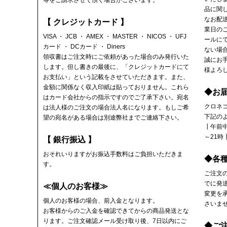
等をご請求させて頂く場合がございます。
品に関
なお配
【 クレジットカード 】
業日の
VISA ・ JCB ・ AMEX ・ MASTER ・ NICOS ・ UFJ
ールに
カード ・ DCカード ・ Diners
ない場
領収書
はご注文時にご依頼があった場合のみ発行いた
誠にお
します。但し書きの最後に、「クレジットカードにて
様よろ
お支払い」という記載をさせていただきます。また、
金額に関係なく収入印紙は貼っておりません。これら
◆お
はカード会社からの指示ですのでご了承下さい。宛名
クロネ
は法人様のご注文の場合法人名になります。もしご希
下記の
望の宛名がある場合は別途弊社までご連絡下さい。
┃午前中
～21時
【 銀行振込 】
おそれいりますがお振込手数料はご負担いただきま
◆各
す。
ご注文
でに発
≪個人のお客様≫
変更を
個人のお客様の場合、前入金となります。
さいま
お客様からのご入金を確認できてからの商品発送とな
ります。ご注文確認メール受け取り後、7日以内にご
◆ご