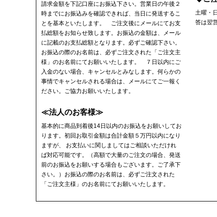
請求金額を下記口座にお振込下さい。営業日の午後２
土曜・
時までにお振込みを確認できれば、当日に発送するこ
答は翌
とを基本といたします。 ご注文後にメールにてお支
払総額をお知らせ致します。お振込の金額は、メール
に記載のお支払総額となります。必ずご確認下さい。
お振込の際のお名前は、必ずご注文された「ご注文主
様」のお名前にてお願いいたします。 ７日以内にご
入金のない場合、キャンセルとみなします。何らかの
事情でキャンセルされる場合は、メールにてご一報く
ださい。ご協力お願いいたします。
≪法人のお客様≫
基本的に商品到着後14日以内のお振込をお願いしてお
ります。初回お取引金額は合計金額５万円以内になり
ますが、 お支払いに関しましてはご相談いただけれ
ば対応可能です。（高額で大量のご注文の場合、発送
前のお振込をお願いする場合もございます。ご了承下
さい。）お振込の際のお名前は、必ずご注文された
「ご注文主様」のお名前にてお願いいたします。