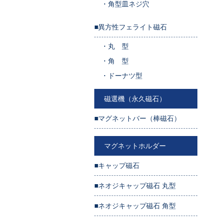
・
角型皿ネジ穴
■異方性フェライト磁石
・
丸 型
・
角 型
・
ドーナツ型
磁選機（永久磁石）
■マグネットバー（棒磁石）
マグネットホルダー
■キャップ磁石
■ネオジキャップ磁石 丸型
■ネオジキャップ磁石 角型