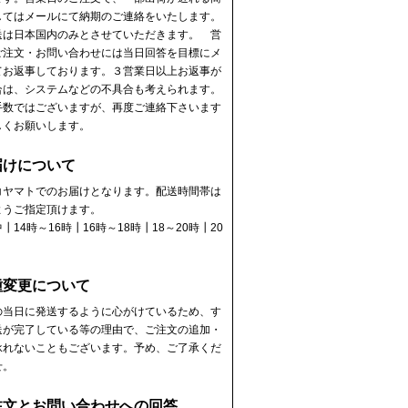
してはメールにて納期のご連絡をいたします。
送は日本国内のみとさせていただきます。 営
ご注文・お問い合わせには当日回答を目標にメ
てお返事しております。３営業日以上お返事が
合は、システムなどの不具合も考えられます。
手数ではございますが、再度ご連絡下さいます
しくお願いします。
届けについて
コヤマトでのお届けとなります。配送時間帯は
ようご指定頂けます。
┃14時～16時┃16時～18時┃18～20時┃20
┃
種変更について
の当日に発送するように心がけているため、す
送が完了している等の理由で、ご注文の追加・
承れないこともございます。予め、ご了承くだ
せ。
注文とお問い合わせへの回答