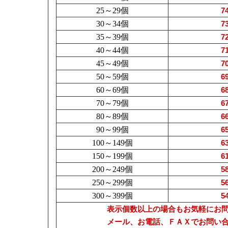
25～29個
7
30～34個
7
35～39個
7
40～44個
7
45～49個
7
50～59個
6
60～69個
6
70～79個
6
80～89個
6
90～99個
6
100～149個
6
150～199個
6
200～249個
5
250～299個
5
300～399個
5
表示個数以上の場合もお気軽にお
メール、お電話、ＦＡＸでお問い