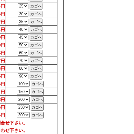
4円
3円
2円
1円
0円
9円
8円
7円
6円
5円
3円
1円
8円
6円
4円
問合せ下さい。
合わせ下さい。