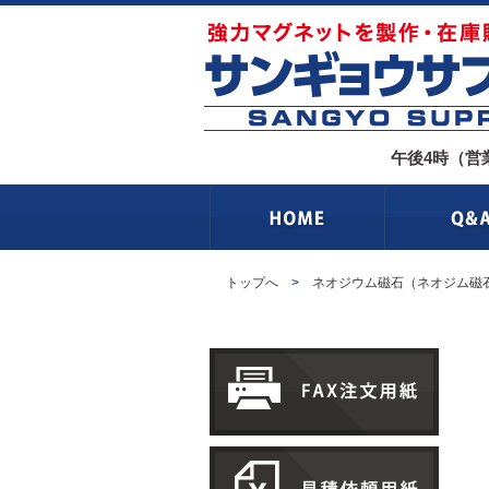
午後4時（営
トップへ
>
ネオジウム磁石（ネオジム磁