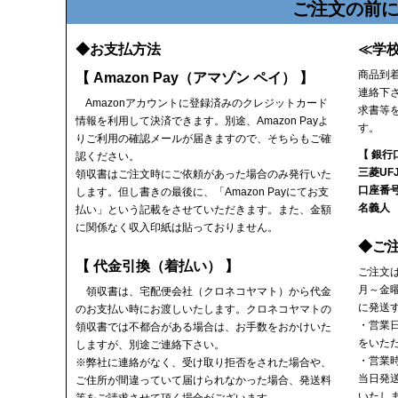
ご注文の前
◆お支払方法
≪学
商品到
【 Amazon Pay（アマゾン ペイ） 】
連絡下
Amazonアカウントに登録済みのクレジットカード
求書等
情報を利用して決済できます。別途、Amazon Payよ
す。
りご利用の確認メールが届きますので、そちらもご確
【 銀行
認ください。
三菱UF
領収書
はご注文時にご依頼があった場合のみ発行いた
口座番号
します。但し書きの最後に、「Amazon Payにてお支
名義人
払い」という記載をさせていただきます。また、金額
に関係なく収入印紙は貼っておりません。
◆ご
【 代金引換（着払い） 】
ご注文
月～金
領収書
は、宅配便会社（クロネコヤマト）から代金
に発送
のお支払い時にお渡しいたします。クロネコヤマトの
・営業
領収書では不都合がある場合は、お手数をおかけいた
をいた
しますが、別途ご連絡下さい。
・営業時
※弊社に連絡がなく、受け取り拒否をされた場合や、
当日発
ご住所が間違っていて届けられなかった場合、発送料
いたし