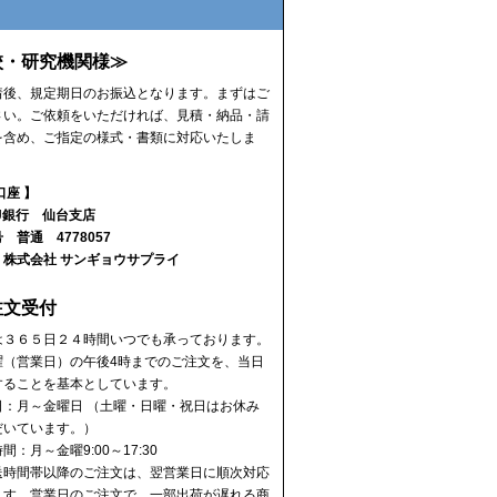
に
校・研究機関様≫
着後、規定期日のお振込となります。まずはご
さい。ご依頼をいただければ、見積・納品・請
を含め、ご指定の様式・書類に対応いたしま
口座 】
J銀行 仙台支店
 普通 4778057
 株式会社 サンギョウサプライ
注文受付
は３６５日２４時間いつでも承っております。
曜（営業日）の午後4時までのご注文を、当日
することを基本としています。
日：月～金曜日 （土曜・日曜・祝日はお休み
だいています。）
間：月～金曜9:00～17:30
送時間帯以降のご注文は、翌営業日に順次対応
ます。営業日のご注文で、一部出荷が遅れる商