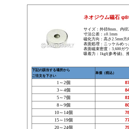
ネオジウム磁石 φ8×
サイズ：外径8mm、内径2
寸法公差：±0.1mm
磁化方向：高さ2.5mm方
表面処理：ニッケルめっ
表面磁束密度：3,600ガ
吸着力：1kgf(参考値)
下記の該当する場所から
単価（税込）
ご注文を下さい
1～2個
8
3～4個
8
5～7個
8
8～9個
8
10～14個
7
15～19個
7
20～24個
7