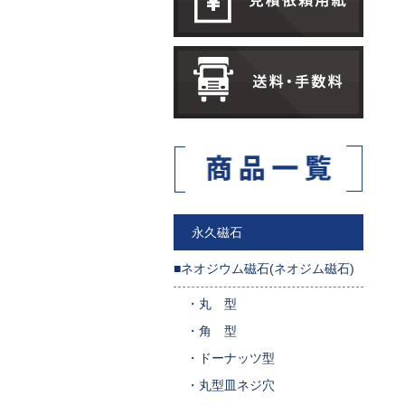
永久磁石
■ネオジウム磁石(ネオジム磁石)
・
丸 型
・
角 型
・
ドーナッツ型
・
丸型皿ネジ穴