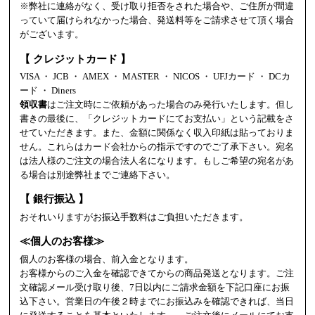
※弊社に連絡がなく、受け取り拒否をされた場合や、ご住所が間違
っていて届けられなかった場合、発送料等をご請求させて頂く場合
がございます。
【 クレジットカード 】
VISA ・ JCB ・ AMEX ・ MASTER ・ NICOS ・ UFJカード ・ DCカ
ード ・ Diners
領収書
はご注文時にご依頼があった場合のみ発行いたします。但し
書きの最後に、「クレジットカードにてお支払い」という記載をさ
せていただきます。また、金額に関係なく収入印紙は貼っておりま
せん。これらはカード会社からの指示ですのでご了承下さい。宛名
は法人様のご注文の場合法人名になります。もしご希望の宛名があ
る場合は別途弊社までご連絡下さい。
【 銀行振込 】
おそれいりますがお振込手数料はご負担いただきます。
≪個人のお客様≫
個人のお客様の場合、前入金となります。
お客様からのご入金を確認できてからの商品発送となります。ご注
文確認メール受け取り後、7日以内にご請求金額を下記口座にお振
込下さい。営業日の午後２時までにお振込みを確認できれば、当日