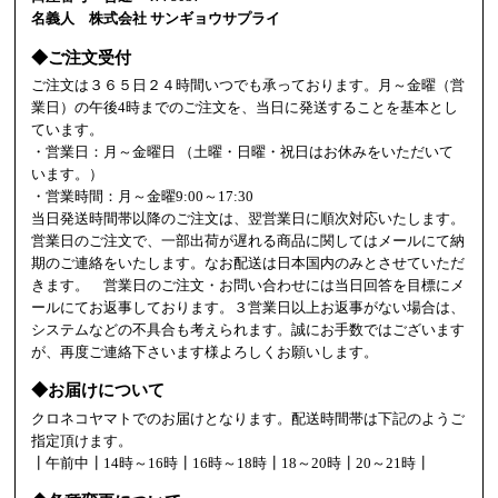
名義人 株式会社 サンギョウサプライ
◆ご注文受付
ご注文は３６５日２４時間いつでも承っております。月～金曜（営
業日）の午後4時までのご注文を、当日に発送することを基本とし
ています。
・営業日：月～金曜日 （土曜・日曜・祝日はお休みをいただいて
います。）
・営業時間：月～金曜9:00～17:30
当日発送時間帯以降のご注文は、翌営業日に順次対応いたします。
営業日のご注文で、一部出荷が遅れる商品に関してはメールにて納
期のご連絡をいたします。なお配送は日本国内のみとさせていただ
きます。 営業日のご注文・お問い合わせには当日回答を目標にメ
ールにてお返事しております。３営業日以上お返事がない場合は、
システムなどの不具合も考えられます。誠にお手数ではございます
が、再度ご連絡下さいます様よろしくお願いします。
◆お届けについて
クロネコヤマトでのお届けとなります。配送時間帯は下記のようご
指定頂けます。
┃午前中┃14時～16時┃16時～18時┃18～20時┃20～21時┃