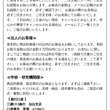
に発送することを基本といたします。 ご注文後にメールにてお支
払総額をお知らせ致します。お振込の金額は、メールに記載のお支
払総額となります。必ずご確認下さい。 お振込の際のお名前は、
必ずご注文された「ご注文主様」のお名前にてお願いいたしま
す。 ７日以内にご入金のない場合、キャンセルとみなします。何
らかの事情でキャンセルされる場合は、メールにてご一報くださ
い。ご協力お願いいたします。
≪法人のお客様≫
基本的に商品到着後14日以内のお振込をお願いしております。初回
お取引金額は合計金額５万円以内になりますが、 お支払いに関し
ましてはご相談いただければ対応可能です。（高額で大量のご注文
の場合、発送前のお振込をお願いする場合もございます。ご了承下
さい。）お振込の際のお名前は、必ずご注文された「ご注文主様」
のお名前にてお願いいたします。
≪学校・研究機関様≫
商品到着後、規定期日のお振込となります。まずはご連絡下さい。
ご依頼をいただければ、見積・納品・請求書等を含め、ご指定の様
式・書類に対応いたします。
【 銀行口座 】
三菱UFJ銀行 仙台支店
口座番号 普通 4778057