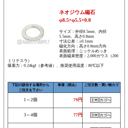
ネオジウム磁石
φ8.5×φ5.5×0.8
サイズ：外径8.5mm、内径
5.5mm、高さ0.8mm
寸法公差：±0.1mm
磁化方向：高さ0.8mm方向
表面処理：ニッケルめっき
表面磁束密度：2,000ガウス（200
ミリテスラ）
吸着力：0.24kgf（参考値）、推奨使用温度：80℃以下
下記の該当する場所から
単価（税込）
ご注文数・買い物カゴ
ご注文を下さい
1～2個
79円
3～4個
77円