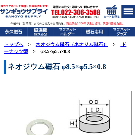
午後4時（営業日）までのご注文を当日発送。
商品代金3,300円以上は送料、代引料弊社負担。
トップへ
>
ネオジウム磁石（ネオジム磁石）
>
ド
ーナッツ型
> φ8.5×φ5.5×0.8
ネオジウム磁石
φ8.5×φ5.5×0.8