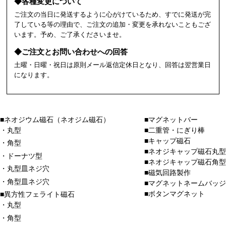
◆各種変更について
ご注文の当日に発送するように心がけているため、すでに発送が完
了している等の理由で、ご注文の追加・変更を承れないこともござ
います。予め、ご了承くださいませ。
◆ご注文とお問い合わせへの回答
土曜・日曜・祝日は原則メール返信定休日となり、回答は翌営業日
になります。
■ネオジウム磁石（ネオジム磁石）
■マグネットバー
・丸型
■二重管・にぎり棒
■キャップ磁石
・角型
■ネオジキャップ磁石丸型
・ドーナツ型
■ネオジキャップ磁石角型
・丸型皿ネジ穴
■磁気回路製作
・角型皿ネジ穴
■マグネットネームバッジ
■ボタンマグネット
■異方性フェライト磁石
・丸型
・角型