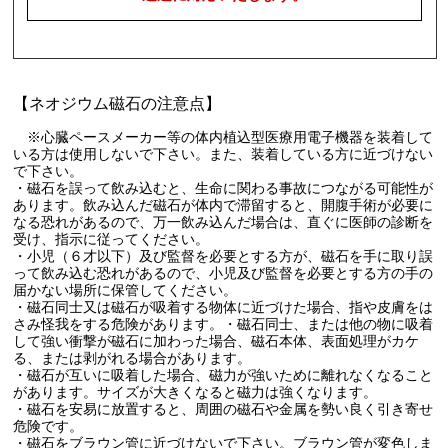
【ネオジウム磁石の注意点】
※心臓ペースメーカー等の体内植込型医療用電子機器を装着して
いる方は使用しないで下さい。また、装着している方に近づけない
で下さい。
・磁石を誤って飲み込むと、生命に関わる事故につながる可能性が
あります。飲み込んだ磁石が体内で滞留すると、開腹手術が必要に
なる恐れがあるので、万一飲み込んだ場合は、直ぐに医師の診断を
受け、指示に従ってください。
・小児（６才以下）及び監督を必要とする方が、磁石を手に取り誤
って飲み込む恐れがあるので、小児及び監督を必要とする方の手の
届かない場所に保管してください。
・磁石同士又は磁石が吸着する物体に近づけた場合、指や皮膚をは
さみ怪我をする危険があります。・磁石同士、または他の物に吸着
して強い衝撃が磁石に加わった場合、磁石本体、表面処理がカケ
る、または剥がれる場合があります。
・磁石が互いに吸着した場合、磁力が強いために離れなくなること
があります。サイズが大きくなると磁力は強くなります。
・磁石を安易に放置すると、周囲の磁石や金属を勢い良く引き寄せ
危険です。
・磁石をブラウン管に近づけないで下さい。ブラウン管が変色しま