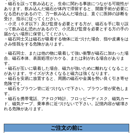
・磁石を誤って飲み込むと、生命に関わる事故につながる可能性が
あります。飲み込んだ磁石が体内で滞留すると、開腹手術が必要に
なる恐れがあるので、万一飲み込んだ場合は、直ぐに医師の診断を
受け、指示に従ってください。
・小児（６才以下）及び監督を必要とする方が、磁石を手に取り誤
って飲み込む恐れがあるので、小児及び監督を必要とする方の手の
届かない場所に保管してください。
・磁石同士又は磁石が吸着する物体に近づけた場合、指や皮膚をは
さみ怪我をする危険があります。
・磁石同士、または他の物に吸着して強い衝撃が磁石に加わった場
合、磁石本体、表面処理がカケる、または剥がれる場合がありま
す。
・磁石が互いに吸着した場合、磁力が強いために離れなくなること
があります。サイズが大きくなると磁力は強くなります。
・磁石を安易に放置すると、周囲の磁石や金属を勢い良く引き寄せ
危険です。
・磁石をブラウン管に近づけないで下さい。ブラウン管が変色しま
す。
・磁石を携帯電話、アナログ時計、フロッピーディスク、磁気カー
ド、磁気テープ、乗車券に近づけないで下さい。記憶内容が破壊さ
れる危険があります。
ご注文の前に