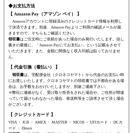
◆お支払方法
【 Amazon Pay（アマゾン ペイ） 】
Amazonアカウントに登録済みのクレジットカード情報を利用し
て決済できます。別途、Amazon Payよりご利用の確認メールが届
きますので、そちらもご確認ください。
領収書
はご注文時にご依頼があった場合のみ発行いたします。但し
書きの最後に、「Amazon Payにてお支払い」という記載をさせて
いただきます。また、金額に関係なく収入印紙は貼っておりませ
ん。
【 代金引換（着払い） 】
領収書
は、宅配便会社（クロネコヤマト）から代金のお支払い時
にお渡しいたします。クロネコヤマトの領収書では不都合がある場
合は、お手数をおかけいたしますが、別途ご連絡下さい。
※弊社に連絡がなく、受け取り拒否をされた場合や、ご住所が間違
っていて届けられなかった場合、発送料等をご請求させて頂く場合
がございます。
【 クレジットカード 】
VISA ・ JCB ・ AMEX ・ MASTER ・ NICOS ・ UFJカード ・ DCカ
ード ・ Diners