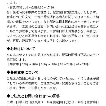
います。）
・営業時間：月～金曜9:00～17:30
当日発送時間帯以降のご注文は、翌営業日に順次対応いたします。
営業日のご注文で、一部出荷が遅れる商品に関してはメールにて納
期のご連絡をいたします。なお配送は日本国内のみとさせていただ
きます。 営業日のご注文・お問い合わせには当日回答を目標にメ
ールにてお返事しております。３営業日以上お返事がない場合は、
システムなどの不具合も考えられます。誠にお手数ではございます
が、再度ご連絡下さいます様よろしくお願いします。
◆お届けについて
クロネコヤマトでのお届けとなります。配送時間帯は下記のようご
指定頂けます。
┃午前中┃14時～16時┃16時～18時┃18～20時┃20～21時┃
◆各種変更について
ご注文の当日に発送するように心がけているため、すでに発送が完
了している等の理由で、ご注文の追加・変更を承れないこともござ
います。予め、ご了承くださいませ。
◆ご注文とお問い合わせへの回答
土曜・日曜・祝日は原則メール返信定休日となり、回答は翌営業日