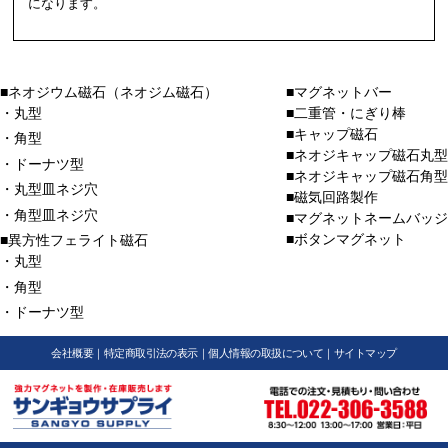
になります。
■ネオジウム磁石（ネオジム磁石）
■マグネットバー
・丸型
■二重管・にぎり棒
■キャップ磁石
・角型
■ネオジキャップ磁石丸型
・ドーナツ型
■ネオジキャップ磁石角型
・丸型皿ネジ穴
■磁気回路製作
・角型皿ネジ穴
■マグネットネームバッジ
■ボタンマグネット
■異方性フェライト磁石
・丸型
・角型
・ドーナツ型
会社概要
｜
特定商取引法の表示
｜
個人情報の取扱について
｜
サイトマップ