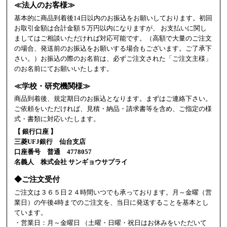
≪法人のお客様≫
基本的に商品到着後14日以内のお振込をお願いしております。初回
お取引金額は合計金額５万円以内になりますが、 お支払いに関し
ましてはご相談いただければ対応可能です。（高額で大量のご注文
の場合、発送前のお振込をお願いする場合もございます。ご了承下
さい。）お振込の際のお名前は、必ずご注文された「ご注文主様」
のお名前にてお願いいたします。
≪学校・研究機関様≫
商品到着後、規定期日のお振込となります。まずはご連絡下さい。
ご依頼をいただければ、見積・納品・請求書等を含め、ご指定の様
式・書類に対応いたします。
【 銀行口座 】
三菱UFJ銀行 仙台支店
口座番号 普通 4778057
名義人 株式会社 サンギョウサプライ
◆ご注文受付
ご注文は３６５日２４時間いつでも承っております。月～金曜（営
業日）の午後4時までのご注文を、当日に発送することを基本とし
ています。
・営業日：月～金曜日 （土曜・日曜・祝日はお休みをいただいて