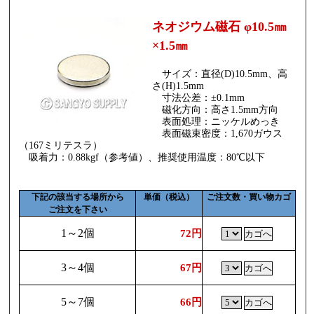
ネオジウム磁石 φ10.5㎜
×1.5㎜
サイズ：直径(D)10.5mm、高
さ(H)1.5mm
寸法公差：±0.1mm
磁化方向：高さ1.5mm方向
表面処理：ニッケルめっき
表面磁束密度：1,670ガウス
（167ミリテスラ）
吸着力：0.88kgf（参考値）、推奨使用温度：80℃以下
下記の該当する場所から
単価（税込）
ご注文数・買い物カゴ
ご注文を下さい
1～2個
72円
3～4個
67円
5～7個
66円