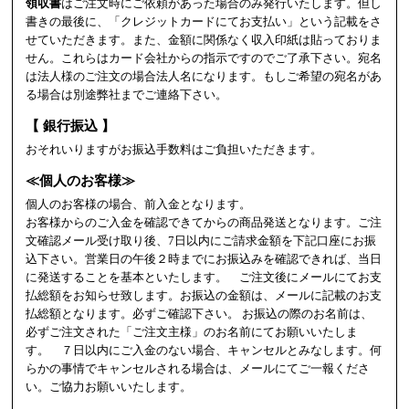
領収書
はご注文時にご依頼があった場合のみ発行いたします。但し
書きの最後に、「クレジットカードにてお支払い」という記載をさ
せていただきます。また、金額に関係なく収入印紙は貼っておりま
せん。これらはカード会社からの指示ですのでご了承下さい。宛名
は法人様のご注文の場合法人名になります。もしご希望の宛名があ
る場合は別途弊社までご連絡下さい。
【 銀行振込 】
おそれいりますがお振込手数料はご負担いただきます。
≪個人のお客様≫
個人のお客様の場合、前入金となります。
お客様からのご入金を確認できてからの商品発送となります。ご注
文確認メール受け取り後、7日以内にご請求金額を下記口座にお振
込下さい。営業日の午後２時までにお振込みを確認できれば、当日
に発送することを基本といたします。 ご注文後にメールにてお支
払総額をお知らせ致します。お振込の金額は、メールに記載のお支
払総額となります。必ずご確認下さい。 お振込の際のお名前は、
必ずご注文された「ご注文主様」のお名前にてお願いいたしま
す。 ７日以内にご入金のない場合、キャンセルとみなします。何
らかの事情でキャンセルされる場合は、メールにてご一報くださ
い。ご協力お願いいたします。