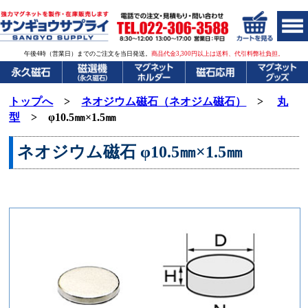
午後4時（営業日）までのご注文を当日発送。
商品代金3,300円以上は送料、代引料弊社負担。
トップへ
>
ネオジウム磁石（ネオジム磁石）
>
丸
型
> φ10.5㎜×1.5㎜
ネオジウム磁石
φ10.5㎜×1
.5㎜