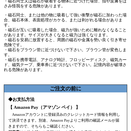
・磁石同士又は磁石が吸着する物体に近づけた場合、指や皮膚をは
さみ怪我をする危険があります。
・磁石同士、または他の物に吸着して強い衝撃が磁石に加わった場
合、磁石本体、表面処理がカケる、または剥がれる場合がありま
す。
・磁石が互いに吸着した場合、磁力が強いために離れなくなること
があります。サイズが大きくなると磁力は強くなります。
・磁石を安易に放置すると、周囲の磁石や金属を勢い良く引き寄せ
危険です。
・磁石をブラウン管に近づけないで下さい。ブラウン管が変色しま
す。
・磁石を携帯電話、アナログ時計、フロッピーディスク、磁気カー
ド、磁気テープ、乗車券に近づけないで下さい。記憶内容が破壊さ
れる危険があります。
ご注文の前に
◆お支払方法
【 Amazon Pay（アマゾン ペイ） 】
Amazonアカウントに登録済みのクレジットカード情報を利用し
て決済できます。別途、Amazon Payよりご利用の確認メールが届
きますので、そちらもご確認ください。