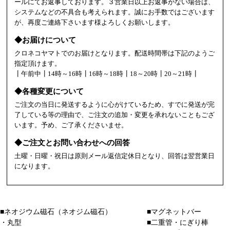
ールにてお返事しております。３営業日以上お返事がない場合は、
システムなどの不具合も考えられます。誠にお手数ではございます
が、再度ご連絡下さいます様よろしくお願いします。
◆お届けについて
クロネコヤマトでのお届けとなります。配送時間帯は下記のようご
指定頂けます。
┃午前中┃14時～16時┃16時～18時┃18～20時┃20～21時┃
◆各種変更について
ご注文の当日に発送するように心がけているため、すでに発送が完
了している等の理由で、ご注文の追加・変更を承れないこともござ
います。予め、ご了承くださいませ。
◆ご注文とお問い合わせへの回答
土曜・日曜・祝日は原則メール返信定休日となり、回答は翌営業日
になります。
■ネオジウム磁石（ネオジム磁石）
■マグネットバー
・丸型
■二重管・にぎり棒