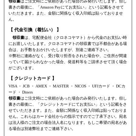
領収書
はご注文時にご依頼があった場合のみ発行いたします。但し
書きの最後に、「Amazon Payにてお支払い」という記載をさせて
いただきます。また、金額に関係なく収入印紙は貼っておりませ
ん。
【 代金引換（着払い） 】
領収書
は、宅配便会社（クロネコヤマト）から代金のお支払い時
にお渡しいたします。クロネコヤマトの領収書では不都合がある場
合は、お手数をおかけいたしますが、別途ご連絡下さい。
※弊社に連絡がなく、受け取り拒否をされた場合や、ご住所が間違
っていて届けられなかった場合、発送料等をご請求させて頂く場合
がございます。
【 クレジットカード 】
VISA ・ JCB ・ AMEX ・ MASTER ・ NICOS ・ UFJカード ・ DCカ
ード ・ Diners
領収書
はご注文時にご依頼があった場合のみ発行いたします。但し
書きの最後に、「クレジットカードにてお支払い」という記載をさ
せていただきます。また、金額に関係なく収入印紙は貼っておりま
せん。これらはカード会社からの指示ですのでご了承下さい。宛名
は法人様のご注文の場合法人名になります。もしご希望の宛名があ
る場合は別途弊社までご連絡下さい。