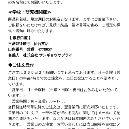
のお名前にてお願いいたします。
≪学校・研究機関様≫
商品到着後、規定期日のお振込となります。まずはご連絡下さい。
ご依頼をいただければ、見積・納品・請求書等を含め、ご指定の様
式・書類に対応いたします。
【 銀行口座 】
三菱UFJ銀行 仙台支店
口座番号 普通 4778057
名義人 株式会社 サンギョウサプライ
◆ご注文受付
ご注文は３６５日２４時間いつでも承っております。月～金曜（営
業日）の午後4時までのご注文を、当日に発送することを基本とし
ています。
・営業日：月～金曜日 （土曜・日曜・祝日はお休みをいただいて
います。）
・営業時間：月～金曜9:00～17:30
当日発送時間帯以降のご注文は、翌営業日に順次対応いたします。
営業日のご注文で、一部出荷が遅れる商品に関してはメールにて納
期のご連絡をいたします。なお配送は日本国内のみとさせていただ
きます。 営業日のご注文・お問い合わせには当日回答を目標にメ