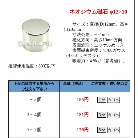
ネオジウム磁石 φ12×10
サイズ：直径(D)12mm、高さ
(H)10mm
寸法公差：±0.1mm
磁化方向：高さ10mm方向
表面処理：ニッケルめっき
表面磁束密度：4,780ガウス
（478ミリテスラ）
吸着力：4.5kgf（参考値）、
推奨使用温度：80℃以下
下記の該当する場所から
単価（税込）
ご注文数・買い物カゴ
ご注文を下さい
1～2個
185円
3～4個
181円
5～7個
179円