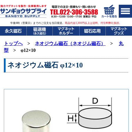
午後4時（営業日）までのご注文を当日発送。
商品代金3,300円以上は送料、代引料弊社負担。
トップへ
>
ネオジウム磁石（ネオジム磁石）
>
丸
型
> φ12×10
ネオジウム磁石
φ12×10