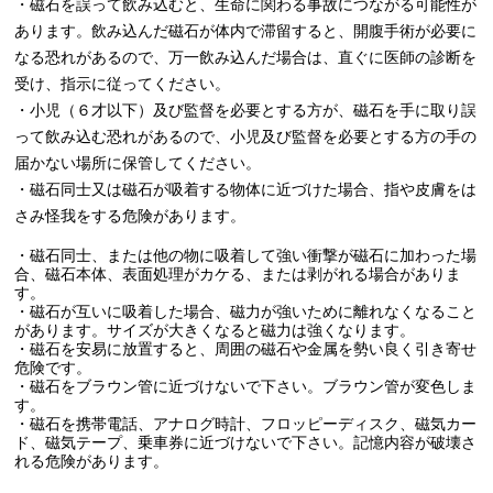
・磁石を誤って飲み込むと、生命に関わる事故につながる可能性が
あります。飲み込んだ磁石が体内で滞留すると、開腹手術が必要に
なる恐れがあるので、万一飲み込んだ場合は、直ぐに医師の診断を
受け、指示に従ってください。
・小児（６才以下）及び監督を必要とする方が、磁石を手に取り誤
って飲み込む恐れがあるので、小児及び監督を必要とする方の手の
届かない場所に保管してください。
・磁石同士又は磁石が吸着する物体に近づけた場合、指や皮膚をは
さみ怪我をする危険があります。
・磁石同士、または他の物に吸着して強い衝撃が磁石に加わった場
合、磁石本体、表面処理がカケる、または剥がれる場合がありま
す。
・磁石が互いに吸着した場合、磁力が強いために離れなくなること
があります。サイズが大きくなると磁力は強くなります。
・磁石を安易に放置すると、周囲の磁石や金属を勢い良く引き寄せ
危険です。
・磁石をブラウン管に近づけないで下さい。ブラウン管が変色しま
す。
・磁石を携帯電話、アナログ時計、フロッピーディスク、磁気カー
ド、磁気テープ、乗車券に近づけないで下さい。記憶内容が破壊さ
れる危険があります。