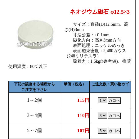
ネオジウム磁石 φ12.5×3
サイズ：直径(D)12.5mm、高
さ(H)3mm
寸法公差：±0.1mm
磁化方向：高さ3mm方向
表面処理：ニッケルめっき
表面磁束密度：2,480ガウス
（248ミリテスラ）
吸着力：1.6kgf(参考値)、推奨
使用温度：80℃以下
下記の該当する場所から
単価（税込）
ご注文数・買い物カゴ
ご注文を下さい
1～2個
115円
3～4個
110円
5～7個
107円