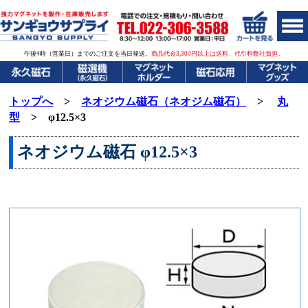
午後4時（営業日）までのご注文を当日発送。
商品代金3,300円以上は送料、代引料弊社負担。
トップへ
>
ネオジウム磁石（ネオジム磁石）
>
丸
型
> φ12.5×3
ネオジウム磁石
φ12.5×3