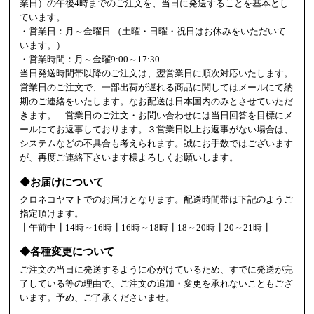
業日）の午後4時までのご注文を、当日に発送することを基本とし
ています。
・営業日：月～金曜日 （土曜・日曜・祝日はお休みをいただいて
います。）
・営業時間：月～金曜9:00～17:30
当日発送時間帯以降のご注文は、翌営業日に順次対応いたします。
営業日のご注文で、一部出荷が遅れる商品に関してはメールにて納
期のご連絡をいたします。なお配送は日本国内のみとさせていただ
きます。 営業日のご注文・お問い合わせには当日回答を目標にメ
ールにてお返事しております。３営業日以上お返事がない場合は、
システムなどの不具合も考えられます。誠にお手数ではございます
が、再度ご連絡下さいます様よろしくお願いします。
◆お届けについて
クロネコヤマトでのお届けとなります。配送時間帯は下記のようご
指定頂けます。
┃午前中┃14時～16時┃16時～18時┃18～20時┃20～21時┃
◆各種変更について
ご注文の当日に発送するように心がけているため、すでに発送が完
了している等の理由で、ご注文の追加・変更を承れないこともござ
います。予め、ご了承くださいませ。