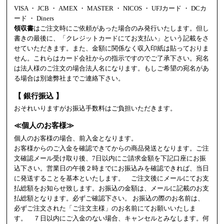
VISA ・ JCB ・ AMEX ・ MASTER ・ NICOS ・ UFJカード ・ DCカ
ード ・ Diners
領収書
はご注文時にご依頼があった場合のみ発行いたします。但し
書きの最後に、「クレジットカードにてお支払い」という記載をさ
せていただきます。また、金額に関係なく収入印紙は貼っておりま
せん。これらはカード会社からの指示ですのでご了承下さい。宛名
は法人様のご注文の場合法人名になります。もしご希望の宛名があ
る場合は別途弊社までご連絡下さい。
【 銀行振込 】
おそれいりますがお振込手数料はご負担いただきます。
≪個人のお客様≫
個人のお客様の場合、前入金となります。
お客様からのご入金を確認できてからの商品発送となります。ご注
文確認メール受け取り後、7日以内にご請求金額を下記口座にお振
込下さい。営業日の午後２時までにお振込みを確認できれば、当日
に発送することを基本といたします。 ご注文後にメールにてお支
払総額をお知らせ致します。お振込の金額は、メールに記載のお支
払総額となります。必ずご確認下さい。 お振込の際のお名前は、
必ずご注文された「ご注文主様」のお名前にてお願いいたしま
す。 ７日以内にご入金のない場合、キャンセルとみなします。何