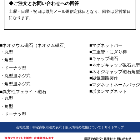
◆ご注文とお問い合わせへの回答
土曜・日曜・祝日は原則メール返信定休日となり、回答は翌営業日
になります。
■ネオジウム磁石（ネオジム磁石）
■マグネットバー
・丸型
■二重管・にぎり棒
■キャップ磁石
・角型
■ネオジキャップ磁石丸型
・ドーナツ型
■ネオジキャップ磁石角型
・丸型皿ネジ穴
■磁気回路製作
・角型皿ネジ穴
■マグネットネームバッジ
■ボタンマグネット
■異方性フェライト磁石
・丸型
・角型
・ドーナツ型
会社概要
｜
特定商取引法の表示
｜
個人情報の取扱について
｜
サイトマップ