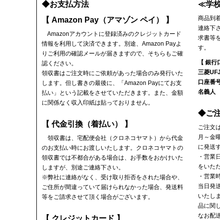
◆お支払方法
≪学
商品到
【 Amazon Pay（アマゾン ペイ） 】
連絡下
Amazonアカウントに登録済みのクレジットカード
求書等
情報を利用して決済できます。別途、Amazon Payよ
す。
りご利用の確認メールが届きますので、そちらもご確
【 銀行
認ください。
三菱UF
領収書
はご注文時にご依頼があった場合のみ発行いた
口座番号
します。但し書きの最後に、「Amazon Payにてお支
名義人
払い」という記載をさせていただきます。また、金額
に関係なく収入印紙は貼っておりません。
◆ご
【 代金引換（着払い） 】
ご注文
月～金
領収書
は、宅配便会社（クロネコヤマト）から代金
に発送
のお支払い時にお渡しいたします。クロネコヤマトの
・営業
領収書では不都合がある場合は、お手数をおかけいた
をいた
しますが、別途ご連絡下さい。
・営業時
※弊社に連絡がなく、受け取り拒否をされた場合や、
当日発
ご住所が間違っていて届けられなかった場合、発送料
いたし
等をご請求させて頂く場合がございます。
品に関
なお配
【 クレジットカード 】