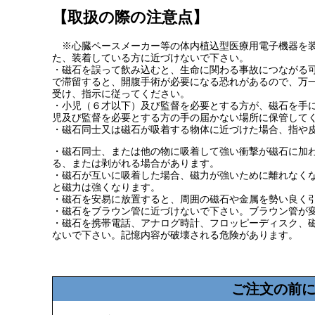
【取扱の際の注意点】
※心臓ペースメーカー等の体内植込型医療用電子機器を装
た、装着している方に近づけないで下さい。
・磁石を誤って飲み込むと、生命に関わる事故につながる
で滞留すると、開腹手術が必要になる恐れがあるので、万
受け、指示に従ってください。
・小児（６才以下）及び監督を必要とする方が、磁石を手
児及び監督を必要とする方の手の届かない場所に保管して
・磁石同士又は磁石が吸着する物体に近づけた場合、指や
・磁石同士、または他の物に吸着して強い衝撃が磁石に加
る、または剥がれる場合があります。
・磁石が互いに吸着した場合、磁力が強いために離れなく
と磁力は強くなります。
・磁石を安易に放置すると、周囲の磁石や金属を勢い良く
・磁石をブラウン管に近づけないで下さい。ブラウン管が
・磁石を携帯電話、アナログ時計、フロッピーディスク、
ないで下さい。記憶内容が破壊される危険があります。
ご注文の前