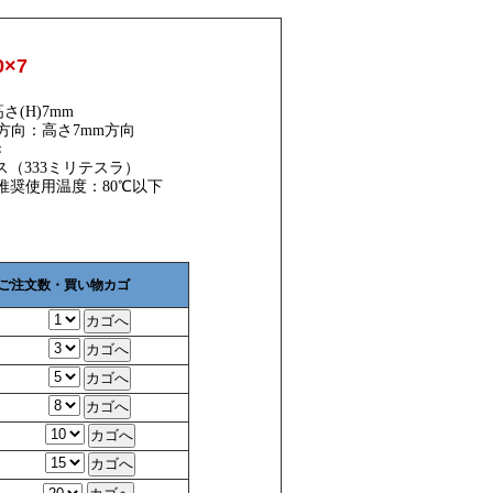
×7
さ(H)7mm
方向：高さ7mm方向
き
ス（333ミリテスラ）
、推奨使用温度：80℃以下
ご注文数・買い物カゴ