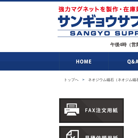
午後4時（営
トップへ
>
ネオジウム磁石（ネオジム磁