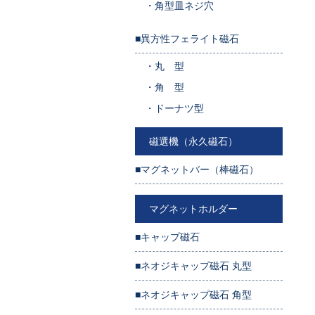
・
角型皿ネジ穴
■異方性フェライト磁石
・
丸 型
・
角 型
・
ドーナツ型
磁選機（永久磁石）
■マグネットバー（棒磁石）
マグネットホルダー
■キャップ磁石
■ネオジキャップ磁石 丸型
■ネオジキャップ磁石 角型