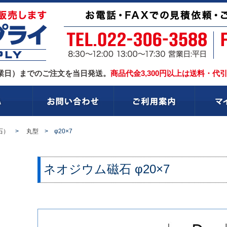
業日）までのご注文を当日発送。
商品代金3,300円以上は送料・代
石）
>
丸型
> φ20×7
ネオジウム磁石
φ20×7