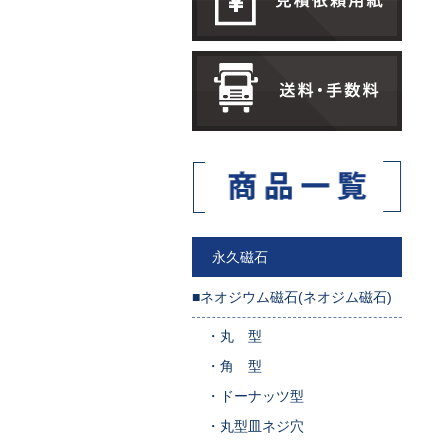
永久磁石
■ネオジウム磁石(ネオジム磁石)
・
丸 型
・
角 型
・
ドーナッツ型
・
丸型皿ネジ穴