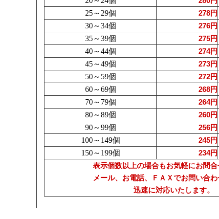
20～24個
280円
25～29個
278円
30～34個
276円
35～39個
275円
40～44個
274円
45～49個
273円
50～59個
272円
60～69個
268円
70～79個
264円
80～89個
260円
90～99個
256円
100～149個
245円
150～199個
234円
表示個数以上の場合もお気軽にお問合
メール、お電話、ＦＡＸでお問い合わ
迅速に対応いたします。