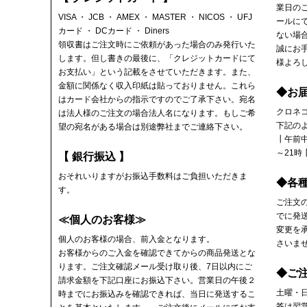
業日の
VISA ・ JCB ・ AMEX ・ MASTER ・ NICOS ・ UFJ
ールに
カード ・ DCカード ・ Diners
ない場
領収書
はご注文時にご依頼があった場合のみ発行いた
誠にお
します。但し書きの最後に、「クレジットカードにて
様よろ
お支払い」という記載をさせていただきます。また、
金額に関係なく収入印紙は貼っておりません。これら
◆お
はカード会社からの指示ですのでご了承下さい。宛名
クロネ
は法人様のご注文の場合法人名になります。もしご希
下記の
望の宛名がある場合は別途弊社までご連絡下さい。
┃午前中
～21時
【 銀行振込 】
おそれいりますがお振込手数料はご負担いただきま
◆各
す。
ご注文
でに発
≪個人のお客様≫
変更を
個人のお客様の場合、前入金となります。
さいま
お客様からのご入金を確認できてからの商品発送とな
ります。ご注文確認メール受け取り後、7日以内にご
◆ご
請求金額を下記口座にお振込下さい。営業日の午後２
土曜・
時までにお振込みを確認できれば、当日に発送するこ
答は翌