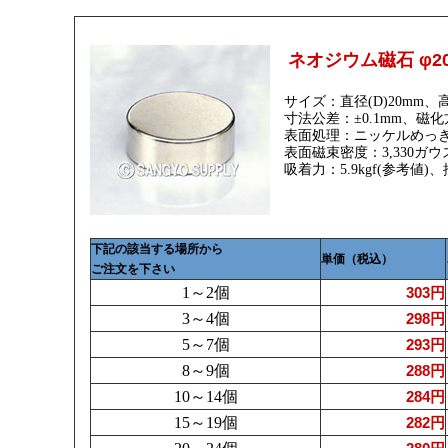
ネオジウム磁石 φ20
サイズ：直径(D)20mm、高
寸法公差：±0.1mm、磁化
表面処理：ニッケルめっ
表面磁束密度：3,330ガウ
吸着力：5.9kgf(参考値)
下記の該当する場所から
単価（税込）
ご注文を下さい
1～2個
303円
3～4個
298円
5～7個
293円
8～9個
288円
10～14個
284円
15～19個
282円