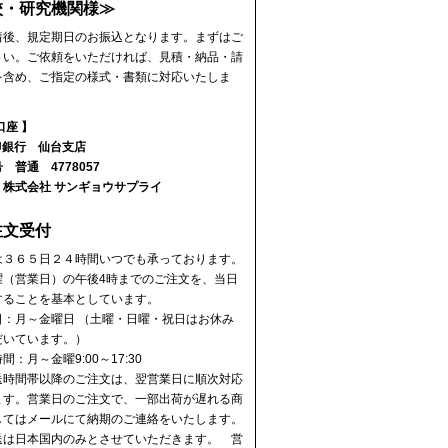
校・研究機関様≫
着後、規定期日のお振込となります。まずはご
さい。ご依頼をいただければ、見積・納品・請
を含め、ご指定の様式・書類に対応いたしま
口座 】
J銀行 仙台支店
 普通 4778057
 株式会社 サンギョウサプライ
注文受付
は３６５日２４時間いつでも承っております。
曜（営業日）の午後4時までのご注文を、当日
することを基本としています。
日：月～金曜日 （土曜・日曜・祝日はお休み
だいています。）
間：月～金曜9:00～17:30
送時間帯以降のご注文は、翌営業日に順次対応
ます。営業日のご注文で、一部出荷が遅れる商
してはメールにて納期のご連絡をいたします。
送は日本国内のみとさせていただきます。 営