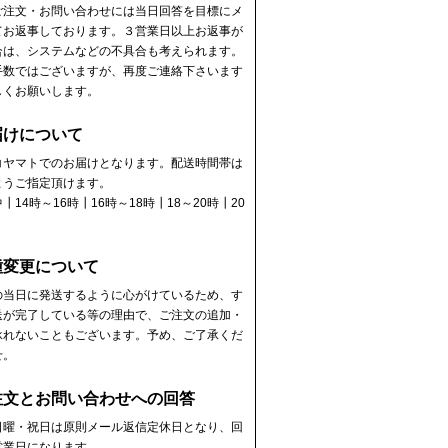
ご注文・お問い合わせには当日回答を目標にメ
てお返事しております。３営業日以上お返事が
合は、システムなどの不具合も考えられます。
手数ではございますが、再度ご連絡下さいます
しくお願いします。
届けについて
コヤマトでのお届けとなります。配送時間帯は
ようご指定頂けます。
┃14時～16時┃16時～18時┃18～20時┃20
┃
種変更について
の当日に発送するように心がけているため、す
送が完了している等の理由で、ご注文の追加・
承れないこともございます。予め、ご了承くだ
せ。
注文とお問い合わせへの回答
日曜・祝日は原則メール返信定休日となり、回
営業日になります。