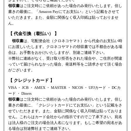
領収書
はご注文時にご依頼があった場合のみ発行いたします。但し
書きの最後に、「Amazon Payにてお支払い」という記載をさせて
いただきます。また、金額に関係なく収入印紙は貼っておりませ
ん。
【 代金引換（着払い） 】
領収書
は、宅配便会社（クロネコヤマト）から代金のお支払い時
にお渡しいたします。クロネコヤマトの領収書では不都合がある場
合は、お手数をおかけいたしますが、別途ご連絡下さい。
※弊社に連絡がなく、受け取り拒否をされた場合や、ご住所が間違
っていて届けられなかった場合、発送料等をご請求させて頂く場合
がございます。
【 クレジットカード 】
VISA ・ JCB ・ AMEX ・ MASTER ・ NICOS ・ UFJカード ・ DCカ
ード ・ Diners
領収書
はご注文時にご依頼があった場合のみ発行いたします。但し
書きの最後に、「クレジットカードにてお支払い」という記載をさ
せていただきます。また、金額に関係なく収入印紙は貼っておりま
せん。これらはカード会社からの指示ですのでご了承下さい。宛名
は法人様のご注文の場合法人名になります。もしご希望の宛名があ
る場合は別途弊社までご連絡下さい。