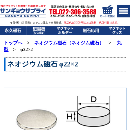
午後4時（営業日）までのご注文を当日発送。
商品代金3,300円以上は送料、代引料弊社負担。
トップへ
>
ネオジウム磁石（ネオジム磁石）
>
丸
型
> φ22×2
ネオジウム磁石
φ22×2