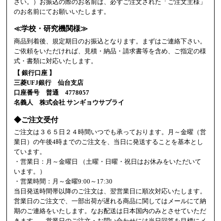
さい。）お振込の際のお名前は、必ずご注文された「ご注文主様」
のお名前にてお願いいたします。
≪学校・研究機関様≫
商品到着後、規定期日のお振込となります。まずはご連絡下さい。
ご依頼をいただければ、見積・納品・請求書等を含め、ご指定の様
式・書類に対応いたします。
【 銀行口座 】
三菱UFJ銀行 仙台支店
口座番号 普通 4778057
名義人 株式会社 サンギョウサプライ
◆ご注文受付
ご注文は３６５日２４時間いつでも承っております。月～金曜（営
業日）の午後4時までのご注文を、当日に発送することを基本とし
ています。
・営業日：月～金曜日 （土曜・日曜・祝日はお休みをいただいて
います。）
・営業時間：月～金曜9:00～17:30
当日発送時間帯以降のご注文は、翌営業日に順次対応いたします。
営業日のご注文で、一部出荷が遅れる商品に関してはメールにて納
期のご連絡をいたします。なお配送は日本国内のみとさせていただ
きます。 営業日のご注文・お問い合わせには当日回答を目標にメ