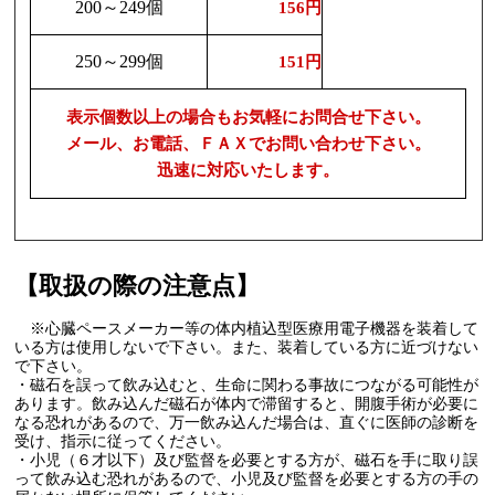
200～249個
156円
250～299個
151円
表示個数以上の場合もお気軽にお問合せ下さい。
メール、お電話、ＦＡＸでお問い合わせ下さい。
迅速に対応いたします。
【取扱の際の注意点】
※心臓ペースメーカー等の体内植込型医療用電子機器を装着して
いる方は使用しないで下さい。また、装着している方に近づけない
で下さい。
・磁石を誤って飲み込むと、生命に関わる事故につながる可能性が
あります。飲み込んだ磁石が体内で滞留すると、開腹手術が必要に
なる恐れがあるので、万一飲み込んだ場合は、直ぐに医師の診断を
受け、指示に従ってください。
・小児（６才以下）及び監督を必要とする方が、磁石を手に取り誤
って飲み込む恐れがあるので、小児及び監督を必要とする方の手の