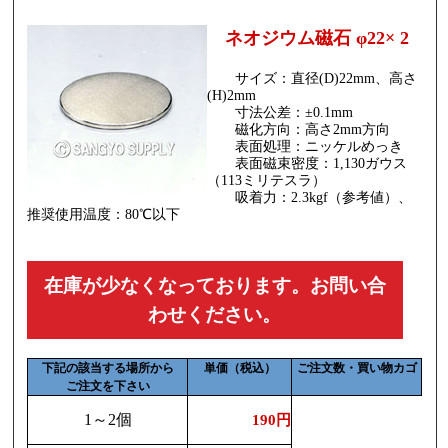
ネオジウム磁石 φ22× 2
サイズ：直径(D)22mm、高さ
(H)2mm
寸法公差：±0.1mm
磁化方向：高さ2mm方向
表面処理：ニッケルめっき
表面磁束密度：1,130ガウス
（113ミリテスラ）
吸着力：2.3kgf（参考値）、
推奨使用温度：80℃以下
在庫が少なくなっております。お問い合
わせください。
下記の該当する場所から
単価（税込）
ご注文数・買い物カゴ
ご注文を下さい
1～2個
190円