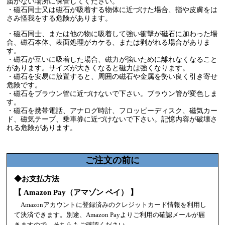
届かない場所に保管してください。
・磁石同士又は磁石が吸着する物体に近づけた場合、指や皮膚をは
さみ怪我をする危険があります。
・磁石同士、または他の物に吸着して強い衝撃が磁石に加わった場
合、磁石本体、表面処理がカケる、または剥がれる場合がありま
す。
・磁石が互いに吸着した場合、磁力が強いために離れなくなること
があります。サイズが大きくなると磁力は強くなります。
・磁石を安易に放置すると、周囲の磁石や金属を勢い良く引き寄せ
危険です。
・磁石をブラウン管に近づけないで下さい。ブラウン管が変色しま
す。
・磁石を携帯電話、アナログ時計、フロッピーディスク、磁気カー
ド、磁気テープ、乗車券に近づけないで下さい。記憶内容が破壊さ
れる危険があります。
ご注文の前に
◆お支払方法
【 Amazon Pay（アマゾン ペイ） 】
Amazonアカウントに登録済みのクレジットカード情報を利用し
て決済できます。別途、Amazon Payよりご利用の確認メールが届
きますので、そちらもご確認ください。