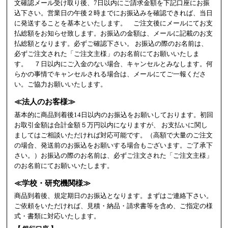
文確認メール受け取り後、7日以内にご請求金額を下記口座にお振
込下さい。営業日の午後２時までにお振込みを確認できれば、当日
に発送することを基本といたします。 ご注文後にメールにてお支
払総額をお知らせ致します。お振込の金額は、メールに記載のお支
払総額となります。必ずご確認下さい。 お振込の際のお名前は、
必ずご注文された「ご注文主様」のお名前にてお願いいたしま
す。 ７日以内にご入金のない場合、キャンセルとみなします。何
らかの事情でキャンセルされる場合は、メールにてご一報くださ
い。ご協力お願いいたします。
≪法人のお客様≫
基本的に商品到着後14日以内のお振込をお願いしております。初回
お取引金額は合計金額５万円以内になりますが、 お支払いに関し
ましてはご相談いただければ対応可能です。（高額で大量のご注文
の場合、発送前のお振込をお願いする場合もございます。ご了承下
さい。）お振込の際のお名前は、必ずご注文された「ご注文主様」
のお名前にてお願いいたします。
≪学校・研究機関様≫
商品到着後、規定期日のお振込となります。まずはご連絡下さい。
ご依頼をいただければ、見積・納品・請求書等を含め、ご指定の様
式・書類に対応いたします。