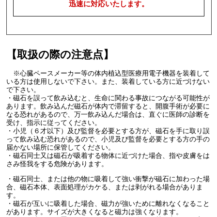
迅速に対応いたします。
【取扱の際の注意点】
※心臓ペースメーカー等の体内植込型医療用電子機器を装着して
いる方は使用しないで下さい。また、装着している方に近づけない
で下さい。
・磁石を誤って飲み込むと、生命に関わる事故につながる可能性が
あります。飲み込んだ磁石が体内で滞留すると、開腹手術が必要に
なる恐れがあるので、万一飲み込んだ場合は、直ぐに医師の診断を
受け、指示に従ってください。
・小児（６才以下）及び監督を必要とする方が、磁石を手に取り誤
って飲み込む恐れがあるので、小児及び監督を必要とする方の手の
届かない場所に保管してください。
・磁石同士又は磁石が吸着する物体に近づけた場合、指や皮膚をは
さみ怪我をする危険があります。
・磁石同士、または他の物に吸着して強い衝撃が磁石に加わった場
合、磁石本体、表面処理がカケる、または剥がれる場合がありま
す。
・磁石が互いに吸着した場合、磁力が強いために離れなくなること
があります。サイズが大きくなると磁力は強くなります。