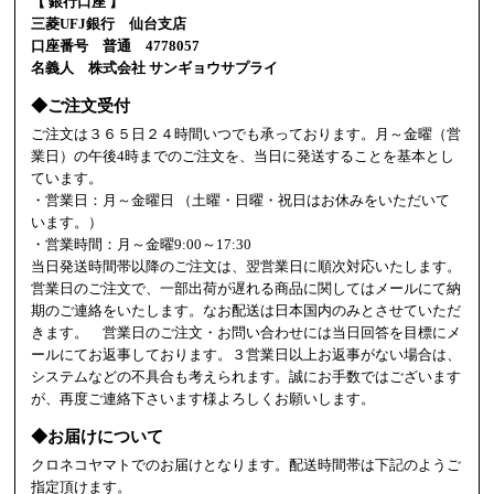
【 銀行口座 】
三菱UFJ銀行 仙台支店
口座番号 普通 4778057
名義人 株式会社 サンギョウサプライ
◆ご注文受付
ご注文は３６５日２４時間いつでも承っております。月～金曜（営
業日）の午後4時までのご注文を、当日に発送することを基本とし
ています。
・営業日：月～金曜日 （土曜・日曜・祝日はお休みをいただいて
います。）
・営業時間：月～金曜9:00～17:30
当日発送時間帯以降のご注文は、翌営業日に順次対応いたします。
営業日のご注文で、一部出荷が遅れる商品に関してはメールにて納
期のご連絡をいたします。なお配送は日本国内のみとさせていただ
きます。 営業日のご注文・お問い合わせには当日回答を目標にメ
ールにてお返事しております。３営業日以上お返事がない場合は、
システムなどの不具合も考えられます。誠にお手数ではございます
が、再度ご連絡下さいます様よろしくお願いします。
◆お届けについて
クロネコヤマトでのお届けとなります。配送時間帯は下記のようご
指定頂けます。