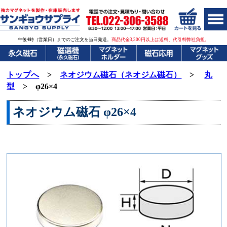
午後4時（営業日）までのご注文を当日発送。
商品代金3,300円以上は送料、代引料弊社負担。
トップへ
>
ネオジウム磁石（ネオジム磁石）
>
丸
型
> φ26×4
ネオジウム磁石
φ26×4