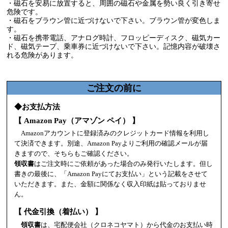
・磁石を安易に放置すると、周囲の磁石や金属を勢い良く引き寄せ
危険です。
・磁石をブラウン管に近づけないで下さい。ブラウン管が変色しま
す。
・磁石を携帯電話、アナログ時計、フロッピーディスク、磁気カー
ド、磁気テープ、乗車券に近づけないで下さい。記憶内容が破壊さ
れる危険があります。
ご注文の前に
◆お支払方法
【 Amazon Pay（アマゾン ペイ） 】
Amazonアカウントに登録済みのクレジットカード情報を利用し
て決済できます。別途、Amazon Payよりご利用の確認メールが届
きますので、そちらもご確認ください。
領収書
はご注文時にご依頼があった場合のみ発行いたします。但し
書きの最後に、「Amazon Payにてお支払い」という記載をさせて
いただきます。また、金額に関係なく収入印紙は貼っておりませ
ん。
【 代金引換（着払い） 】
領収書
は、宅配便会社（クロネコヤマト）から代金のお支払い時