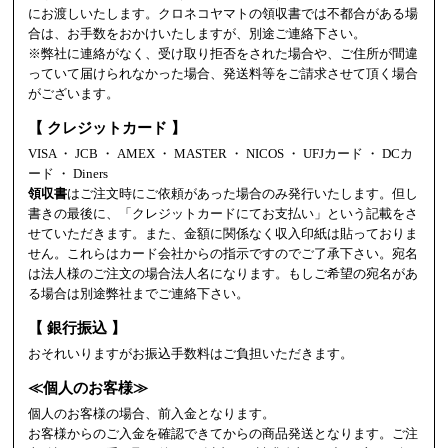
にお渡しいたします。クロネコヤマトの領収書では不都合がある場
合は、お手数をおかけいたしますが、別途ご連絡下さい。
※弊社に連絡がなく、受け取り拒否をされた場合や、ご住所が間違
っていて届けられなかった場合、発送料等をご請求させて頂く場合
がございます。
【 クレジットカード 】
VISA ・ JCB ・ AMEX ・ MASTER ・ NICOS ・ UFJカード ・ DCカ
ード ・ Diners
領収書
はご注文時にご依頼があった場合のみ発行いたします。但し
書きの最後に、「クレジットカードにてお支払い」という記載をさ
せていただきます。また、金額に関係なく収入印紙は貼っておりま
せん。これらはカード会社からの指示ですのでご了承下さい。宛名
は法人様のご注文の場合法人名になります。もしご希望の宛名があ
る場合は別途弊社までご連絡下さい。
【 銀行振込 】
おそれいりますがお振込手数料はご負担いただきます。
≪個人のお客様≫
個人のお客様の場合、前入金となります。
お客様からのご入金を確認できてからの商品発送となります。ご注