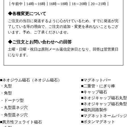
┃午前中┃14時～16時┃16時～18時┃18～20時┃20～21時┃
◆各種変更について
ご注文の当日に発送するように心がけているため、すでに発送が完
了している等の理由で、ご注文の追加・変更を承れないこともござ
います。予め、ご了承くださいませ。
◆ご注文とお問い合わせへの回答
土曜・日曜・祝日は原則メール返信定休日となり、回答は翌営業日
になります。
■ネオジウム磁石（ネオジム磁石）
■マグネットバー
・丸型
■二重管・にぎり棒
■キャップ磁石
・角型
■ネオジキャップ磁石丸型
・ドーナツ型
■ネオジキャップ磁石角型
・丸型皿ネジ穴
■磁気回路製作
・角型皿ネジ穴
■マグネットネームバッジ
■ボタンマグネット
■異方性フェライト磁石