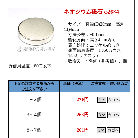
ネオジウム磁石 φ26×4
サイズ：直径(D)26mm、高さ
(H)4mm
寸法公差：±0.1mm
磁化方向：高さ4mm方向
表面処理：ニッケルめっき
表面磁束密度：1,850ガウス
（185ミリテスラ）
吸着力：5.8kgf（参考値）、推
奨使用温度：80℃以下
下記の該当する場所から
単価（税込）
ご注文数・買い物カゴ
ご注文を下さい
1～2個
270円
3～4個
263円
5～7個
261円