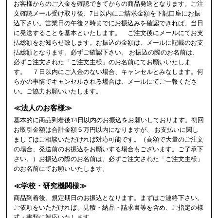
お客様からのご入金を確認できてからの商品発送となります。ご注
文確認メール受け取り後、7日以内にご請求金額を下記口座にお振
込下さい。営業日の午後２時までにお振込みを確認できれば、当日
に発送することを基本といたします。 ご注文後にメールにてお支
払総額をお知らせ致します。お振込の金額は、メールに記載のお支
払総額となります。必ずご確認下さい。 お振込の際のお名前は、
必ずご注文された「ご注文主様」のお名前にてお願いいたしま
す。 ７日以内にご入金のない場合、キャンセルとみなします。何
らかの事情でキャンセルされる場合は、メールにてご一報くださ
い。ご協力お願いいたします。
≪法人のお客様≫
基本的に商品到着後14日以内のお振込をお願いしております。初回
お取引金額は合計金額５万円以内になりますが、 お支払いに関し
ましてはご相談いただければ対応可能です。（高額で大量のご注文
の場合、発送前のお振込をお願いする場合もございます。ご了承下
さい。）お振込の際のお名前は、必ずご注文された「ご注文主様」
のお名前にてお願いいたします。
≪学校・研究機関様≫
商品到着後、規定期日のお振込となります。まずはご連絡下さい。
ご依頼をいただければ、見積・納品・請求書等を含め、ご指定の様
式・書類に対応いたします。