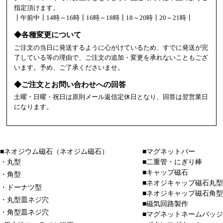
指定頂けます。
┃午前中┃14時～16時┃16時～18時┃18～20時┃20～21時┃
◆各種変更について
ご注文の当日に発送するように心がけているため、すでに発送が完
了している等の理由で、ご注文の追加・変更を承れないこともござ
います。予め、ご了承くださいませ。
◆ご注文とお問い合わせへの回答
土曜・日曜・祝日は原則メール返信定休日となり、回答は翌営業日
になります。
■ネオジウム磁石（ネオジム磁石）
■マグネットバー
・丸型
■二重管・にぎり棒
■キャップ磁石
・角型
■ネオジキャップ磁石丸型
・ドーナツ型
■ネオジキャップ磁石角型
・丸型皿ネジ穴
■磁気回路製作
・角型皿ネジ穴
■マグネットネームバッジ