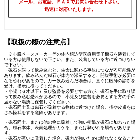
メール、お電話、ＦＡＸでお問い合わせ下さい。
迅速に対応いたします。
【取扱の際の注意点】
※心臓ペースメーカー等の体内植込型医療用電子機器を装着して
いる方は使用しないで下さい。また、装着している方に近づけない
で下さい。
・磁石を誤って飲み込むと、生命に関わる事故につながる可能性が
あります。飲み込んだ磁石が体内で滞留すると、開腹手術が必要に
なる恐れがあるので、万一飲み込んだ場合は、直ぐに医師の診断を
受け、指示に従ってください。
・小児（６才以下）及び監督を必要とする方が、磁石を手に取り誤
って飲み込む恐れがあるので、小児及び監督を必要とする方の手の
届かない場所に保管してください。
・磁石同士又は磁石が吸着する物体に近づけた場合、指や皮膚をは
さみ怪我をする危険があります。
・磁石同士、または他の物に吸着して強い衝撃が磁石に加わった場
合、磁石本体、表面処理がカケる、または剥がれる場合がありま
す。
・磁石が互いに吸着した場合、磁力が強いために離れなくなること