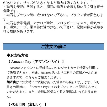
があります。サイズが大きくなると磁力は強くなります。
・磁石を安易に放置すると、周囲の磁石や金属を勢い良く引き寄せ
危険です。
・磁石をブラウン管に近づけないで下さい。ブラウン管が変色しま
す。
・磁石を携帯電話、アナログ時計、フロッピーディスク、磁気カー
ド、磁気テープ、乗車券に近づけないで下さい。記憶内容が破壊さ
れる危険があります。
ご注文の前に
◆お支払方法
【 Amazon Pay（アマゾン ペイ） 】
Amazonアカウントに登録済みのクレジットカード情報を利用し
て決済できます。別途、Amazon Payよりご利用の確認メールが届
きますので、そちらもご確認ください。
領収書
はご注文時にご依頼があった場合のみ発行いたします。但し
書きの最後に、「Amazon Payにてお支払い」という記載をさせて
いただきます。また、金額に関係なく収入印紙は貼っておりませ
ん。
【 代金引換（着払い） 】