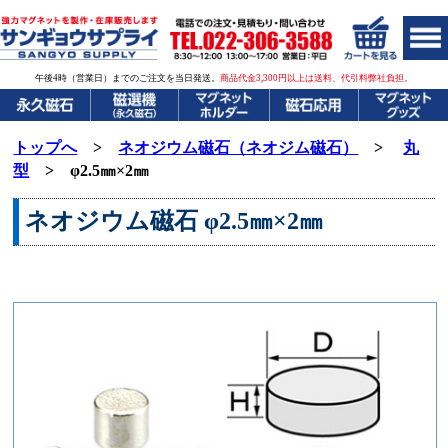
午後4時（営業日）までのご注文を当日発送。
商品代金3,300円以上は送料、代引料弊社負担。
トップへ
>
ネオジウム磁石（ネオジム磁石）
>
丸
型
> φ2.5㎜×2㎜
ネオジウム磁石
φ2.5㎜×2
㎜