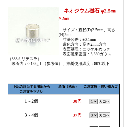
ネオジウム磁石 φ2.5㎜
×2㎜
サイズ：直径(D)2.5mm、高さ
(H)2mm
寸法公差：±0.1mm
磁化方向：高さ2mm方向
表面処理：ニッケルめっき
表面磁束密度：3,330ガウス
（333ミリテスラ）
吸着力：0.18kgｆ（参考値）、推奨使用温度：80℃以下
下記の該当する場所から
単価（税込）
ご注文数・買い物カゴ
ご注文を下さい
1～2個
38円
3～4個
37円