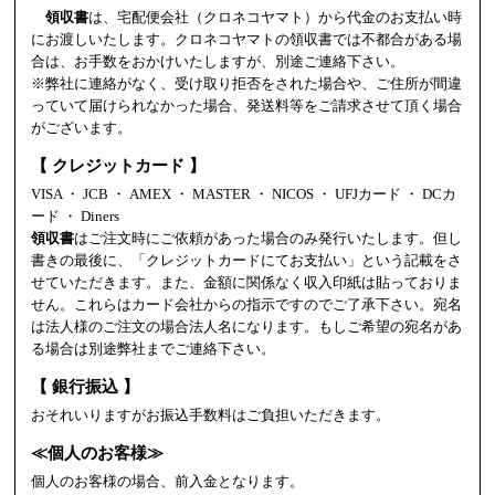
領収書
は、宅配便会社（クロネコヤマト）から代金のお支払い時
にお渡しいたします。クロネコヤマトの領収書では不都合がある場
合は、お手数をおかけいたしますが、別途ご連絡下さい。
※弊社に連絡がなく、受け取り拒否をされた場合や、ご住所が間違
っていて届けられなかった場合、発送料等をご請求させて頂く場合
がございます。
【 クレジットカード 】
VISA ・ JCB ・ AMEX ・ MASTER ・ NICOS ・ UFJカード ・ DCカ
ード ・ Diners
領収書
はご注文時にご依頼があった場合のみ発行いたします。但し
書きの最後に、「クレジットカードにてお支払い」という記載をさ
せていただきます。また、金額に関係なく収入印紙は貼っておりま
せん。これらはカード会社からの指示ですのでご了承下さい。宛名
は法人様のご注文の場合法人名になります。もしご希望の宛名があ
る場合は別途弊社までご連絡下さい。
【 銀行振込 】
おそれいりますがお振込手数料はご負担いただきます。
≪個人のお客様≫
個人のお客様の場合、前入金となります。