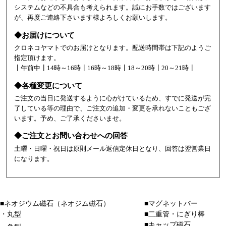
システムなどの不具合も考えられます。誠にお手数ではございます
が、再度ご連絡下さいます様よろしくお願いします。
◆お届けについて
クロネコヤマトでのお届けとなります。配送時間帯は下記のようご
指定頂けます。
┃午前中┃14時～16時┃16時～18時┃18～20時┃20～21時┃
◆各種変更について
ご注文の当日に発送するように心がけているため、すでに発送が完
了している等の理由で、ご注文の追加・変更を承れないこともござ
います。予め、ご了承くださいませ。
◆ご注文とお問い合わせへの回答
土曜・日曜・祝日は原則メール返信定休日となり、回答は翌営業日
になります。
■ネオジウム磁石（ネオジム磁石）
■マグネットバー
・丸型
■二重管・にぎり棒
■キャップ磁石