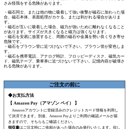
さみ怪我をする危険があります。
・磁石同士、または他の物に吸着して強い衝撃が磁石に加わった場
合、磁石本体、表面処理がカケる、または剥がれる場合がありま
す。
・磁石が互いに吸着した場合、磁力が強いために離れなくなること
があります。サイズが大きくなると磁力は強くなります。
・磁石を安易に放置すると、周囲の磁石や金属を勢い良く引き寄せ
危険です。
・磁石をブラウン管に近づけないで下さい。ブラウン管が変色しま
す。
・磁石を携帯電話、アナログ時計、フロッピーディスク、磁気カー
ド、磁気テープ、乗車券に近づけないで下さい。記憶内容が破壊さ
れる危険があります。
ご注文の前に
◆お支払方法
【 Amazon Pay（アマゾン ペイ） 】
Amazonアカウントに登録済みのクレジットカード情報を利用し
て決済できます。別途、Amazon Payよりご利用の確認メールが届
きますので、そちらもご確認ください。
領収書
はご注文時にご依頼があった場合のみ発行いたします。但し