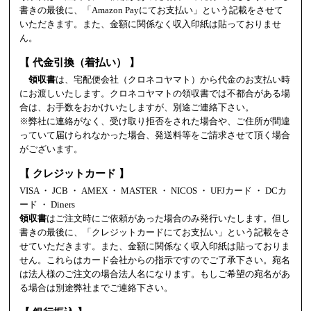
書きの最後に、「Amazon Payにてお支払い」という記載をさせて
いただきます。また、金額に関係なく収入印紙は貼っておりませ
ん。
【 代金引換（着払い） 】
領収書
は、宅配便会社（クロネコヤマト）から代金のお支払い時
にお渡しいたします。クロネコヤマトの領収書では不都合がある場
合は、お手数をおかけいたしますが、別途ご連絡下さい。
※弊社に連絡がなく、受け取り拒否をされた場合や、ご住所が間違
っていて届けられなかった場合、発送料等をご請求させて頂く場合
がございます。
【 クレジットカード 】
VISA ・ JCB ・ AMEX ・ MASTER ・ NICOS ・ UFJカード ・ DCカ
ード ・ Diners
領収書
はご注文時にご依頼があった場合のみ発行いたします。但し
書きの最後に、「クレジットカードにてお支払い」という記載をさ
せていただきます。また、金額に関係なく収入印紙は貼っておりま
せん。これらはカード会社からの指示ですのでご了承下さい。宛名
は法人様のご注文の場合法人名になります。もしご希望の宛名があ
る場合は別途弊社までご連絡下さい。