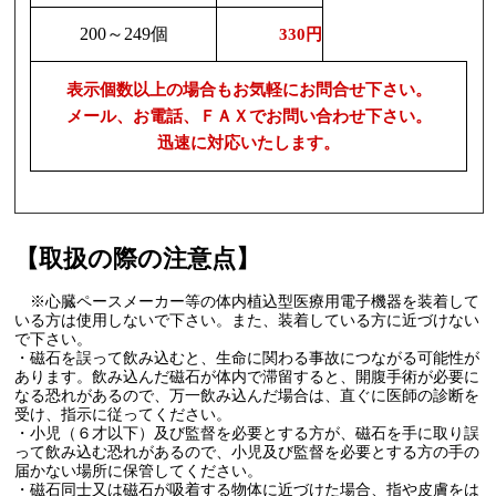
200～249個
330円
表示個数以上の場合もお気軽にお問合せ下さい。
メール、お電話、ＦＡＸでお問い合わせ下さい。
迅速に対応いたします。
【取扱の際の注意点】
※心臓ペースメーカー等の体内植込型医療用電子機器を装着して
いる方は使用しないで下さい。また、装着している方に近づけない
で下さい。
・磁石を誤って飲み込むと、生命に関わる事故につながる可能性が
あります。飲み込んだ磁石が体内で滞留すると、開腹手術が必要に
なる恐れがあるので、万一飲み込んだ場合は、直ぐに医師の診断を
受け、指示に従ってください。
・小児（６才以下）及び監督を必要とする方が、磁石を手に取り誤
って飲み込む恐れがあるので、小児及び監督を必要とする方の手の
届かない場所に保管してください。
・磁石同士又は磁石が吸着する物体に近づけた場合、指や皮膚をは