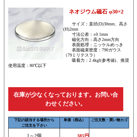
ネオジウム磁石 φ30×2
サイズ：直径(D)30mm、高さ
(H)2mm
寸法公差：±0.1mm
磁化方向：高さ2mm方向
表面処理：ニッケルめっき
表面磁束密度：790ガウス
（79ミリテスラ）
吸着力：2.4kgf(参考値)、推奨
使用温度：80℃以下
在庫が少なくなっております。お問い合
わせください。
下記の該当する場所から
単価（税込）
ご注文数・買い物カゴ
ご注文を下さい
1～2個
385円