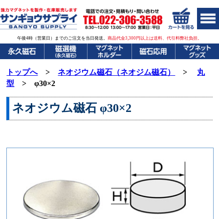
午後4時（営業日）までのご注文を当日発送。
商品代金3,300円以上は送料、代引料弊社負担。
トップへ
>
ネオジウム磁石（ネオジム磁石）
>
丸
型
> φ30×2
ネオジウム磁石
φ30×2