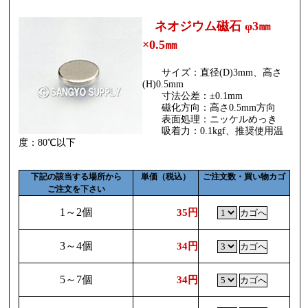
ネオジウム磁石 φ3㎜
×0.5㎜
サイズ：直径(D)3mm、高さ
(H)0.5mm
寸法公差：±0.1mm
磁化方向：高さ0.5mm方向
表面処理：ニッケルめっき
吸着力：0.1kgf、推奨使用温
度：80℃以下
下記の該当する場所から
単価（税込）
ご注文数・買い物カゴ
ご注文を下さい
1～2個
35円
3～4個
34円
5～7個
34円