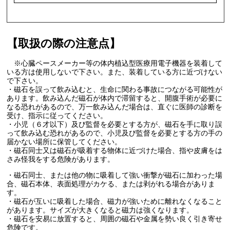
【取扱の際の注意点】
※心臓ペースメーカー等の体内植込型医療用電子機器を装着して
いる方は使用しないで下さい。また、装着している方に近づけない
で下さい。
・磁石を誤って飲み込むと、生命に関わる事故につながる可能性が
あります。飲み込んだ磁石が体内で滞留すると、開腹手術が必要に
なる恐れがあるので、万一飲み込んだ場合は、直ぐに医師の診断を
受け、指示に従ってください。
・小児（６才以下）及び監督を必要とする方が、磁石を手に取り誤
って飲み込む恐れがあるので、小児及び監督を必要とする方の手の
届かない場所に保管してください。
・磁石同士又は磁石が吸着する物体に近づけた場合、指や皮膚をは
さみ怪我をする危険があります。
・磁石同士、または他の物に吸着して強い衝撃が磁石に加わった場
合、磁石本体、表面処理がカケる、または剥がれる場合がありま
す。
・磁石が互いに吸着した場合、磁力が強いために離れなくなること
があります。サイズが大きくなると磁力は強くなります。
・磁石を安易に放置すると、周囲の磁石や金属を勢い良く引き寄せ
危険です。