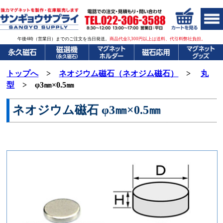
午後4時（営業日）までのご注文を当日発送。
商品代金3,300円以上は送料、代引料弊社負担。
トップへ
>
ネオジウム磁石（ネオジム磁石）
>
丸
型
> φ3㎜×0.5㎜
ネオジウム磁石
φ3㎜×0.5㎜