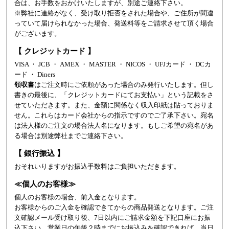
合は、お手数をおかけいたしますが、別途ご連絡下さい。
※弊社に連絡がなく、受け取り拒否をされた場合や、ご住所が間違
っていて届けられなかった場合、発送料等をご請求させて頂く場合
がございます。
【 クレジットカード 】
VISA ・ JCB ・ AMEX ・ MASTER ・ NICOS ・ UFJカード ・ DCカ
ード ・ Diners
領収書
はご注文時にご依頼があった場合のみ発行いたします。但し
書きの最後に、「クレジットカードにてお支払い」という記載をさ
せていただきます。また、金額に関係なく収入印紙は貼っておりま
せん。これらはカード会社からの指示ですのでご了承下さい。宛名
は法人様のご注文の場合法人名になります。もしご希望の宛名があ
る場合は別途弊社までご連絡下さい。
【 銀行振込 】
おそれいりますがお振込手数料はご負担いただきます。
≪個人のお客様≫
個人のお客様の場合、前入金となります。
お客様からのご入金を確認できてからの商品発送となります。ご注
文確認メール受け取り後、7日以内にご請求金額を下記口座にお振
込下さい。営業日の午後２時までにお振込みを確認できれば、当日