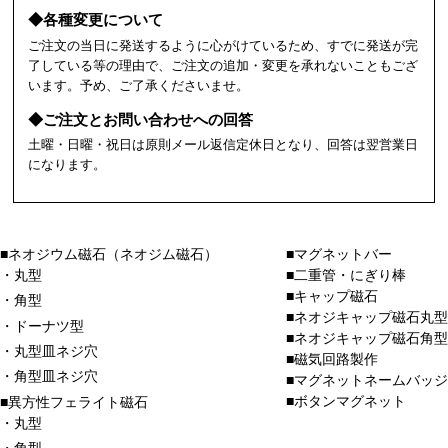
◆各種変更について
ご注文の当日に発送するように心がけているため、すでに発送が完
了している等の理由で、ご注文の追加・変更を承れないこともござ
います。予め、ご了承くださいませ。
◆ご注文とお問い合わせへの回答
土曜・日曜・祝日は原則メール返信定休日となり、回答は翌営業日
になります。
■ネオジウム磁石（ネオジム磁石）
■マグネットバー
・丸型
■二重管・にぎり棒
■キャップ磁石
・角型
■ネオジキャップ磁石丸型
・ドーナツ型
■ネオジキャップ磁石角型
・丸型皿ネジ穴
■磁気回路製作
・角型皿ネジ穴
■マグネットネームバッジ
■ボタンマグネット
■異方性フェライト磁石
・丸型