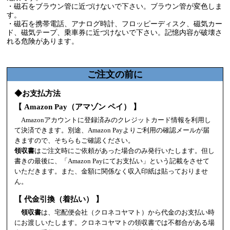
・磁石をブラウン管に近づけないで下さい。ブラウン管が変色しま
す。
・磁石を携帯電話、アナログ時計、フロッピーディスク、磁気カー
ド、磁気テープ、乗車券に近づけないで下さい。記憶内容が破壊さ
れる危険があります。
ご注文の前に
◆お支払方法
【 Amazon Pay（アマゾン ペイ） 】
Amazonアカウントに登録済みのクレジットカード情報を利用し
て決済できます。別途、Amazon Payよりご利用の確認メールが届
きますので、そちらもご確認ください。
領収書
はご注文時にご依頼があった場合のみ発行いたします。但し
書きの最後に、「Amazon Payにてお支払い」という記載をさせて
いただきます。また、金額に関係なく収入印紙は貼っておりませ
ん。
【 代金引換（着払い） 】
領収書
は、宅配便会社（クロネコヤマト）から代金のお支払い時
にお渡しいたします。クロネコヤマトの領収書では不都合がある場