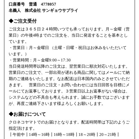
口座番号 普通 4778057
名義人 株式会社 サンギョウサプライ
◆ご注文受付
ご注文は３６５日２４時間いつでも承っております。月～金曜（営
業日）の午後4時までのご注文を、当日に発送することを基本とし
ています。
・営業日：月～金曜日 （土曜・日曜・祝日はお休みをいただいて
います。）
・営業時間：月～金曜9:00～17:30
当日発送時間帯以降のご注文は、翌営業日に順次対応いたします。
営業日のご注文で、一部出荷が遅れる商品に関してはメールにて納
期のご連絡をいたします。なお配送は日本国内のみとさせていただ
きます。 営業日のご注文・お問い合わせには当日回答を目標にメ
ールにてお返事しております。３営業日以上お返事がない場合は、
システムなどの不具合も考えられます。誠にお手数ではございます
が、再度ご連絡下さいます様よろしくお願いします。
◆お届けについて
クロネコヤマトでのお届けとなります。配送時間帯は下記のようご
指定頂けます。
┃午前中┃14時～16時┃16時～18時┃18～20時┃20～21時┃