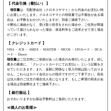
【 代金引換（着払い） 】
領収書
は、宅配便会社（クロネコヤマト）から代金のお支払い時
にお渡しいたします。クロネコヤマトの領収書では不都合がある場
合は、お手数をおかけいたしますが、別途ご連絡下さい。
※弊社に連絡がなく、受け取り拒否をされた場合や、ご住所が間違
っていて届けられなかった場合、発送料等をご請求させて頂く場合
がございます。
【 クレジットカード 】
VISA ・ JCB ・ AMEX ・ MASTER ・ NICOS ・ UFJカード ・ DCカ
ード ・ Diners
領収書
はご注文時にご依頼があった場合のみ発行いたします。但し
書きの最後に、「クレジットカードにてお支払い」という記載をさ
せていただきます。また、金額に関係なく収入印紙は貼っておりま
せん。これらはカード会社からの指示ですのでご了承下さい。宛名
は法人様のご注文の場合法人名になります。もしご希望の宛名があ
る場合は別途弊社までご連絡下さい。
【 銀行振込 】
おそれいりますがお振込手数料はご負担いただきます。
≪個人のお客様≫