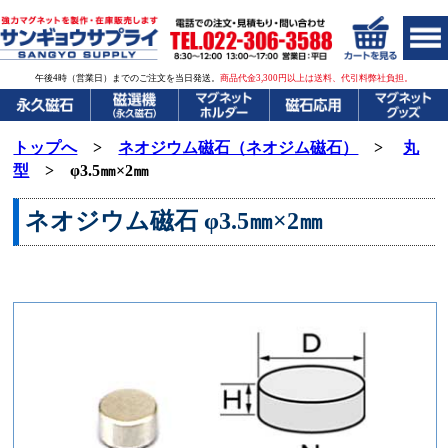
午後4時（営業日）までのご注文を当日発送。
商品代金3,300円以上は送料、代引料弊社負担。
トップへ
>
ネオジウム磁石（ネオジム磁石）
>
丸
型
> φ3.5㎜×2㎜
ネオジウム磁石
φ3.5㎜×2㎜