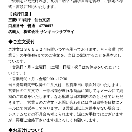
ご依頼をいただければ、見積・納品・請求書等を含め、ご指定の様
式・書類に対応いたします。
【 銀行口座 】
三菱UFJ銀行 仙台支店
口座番号 普通 4778057
名義人 株式会社 サンギョウサプライ
◆ご注文受付
ご注文は３６５日２４時間いつでも承っております。月～金曜（営
業日）の午後4時までのご注文を、当日に発送することを基本とし
ています。
・営業日：月～金曜日 （土曜・日曜・祝日はお休みをいただいて
います。）
・営業時間：月～金曜9:00～17:30
当日発送時間帯以降のご注文は、翌営業日に順次対応いたします。
営業日のご注文で、一部出荷が遅れる商品に関してはメールにて納
期のご連絡をいたします。なお配送は日本国内のみとさせていただ
きます。 営業日のご注文・お問い合わせには当日回答を目標にメ
ールにてお返事しております。３営業日以上お返事がない場合は、
システムなどの不具合も考えられます。誠にお手数ではございます
が、再度ご連絡下さいます様よろしくお願いします。
◆お届けについて