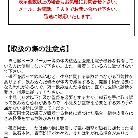
表示個数以上の場合もお気軽にお問合せ下さい。
メール、お電話、ＦＡＸでお問い合わせ下さい。
迅速に対応いたします。
【取扱の際の注意点】
※心臓ペースメーカー等の体内植込型医療用電子機器を装着して
いる方は使用しないで下さい。また、装着している方に近づけない
で下さい。
・磁石を誤って飲み込むと、生命に関わる事故につながる可能性が
あります。飲み込んだ磁石が体内で滞留すると、開腹手術が必要に
なる恐れがあるので、万一飲み込んだ場合は、直ぐに医師の診断を
受け、指示に従ってください。
・小児（６才以下）及び監督を必要とする方が、磁石を手に取り誤
って飲み込む恐れがあるので、小児及び監督を必要とする方の手の
届かない場所に保管してください。
・磁石同士又は磁石が吸着する物体に近づけた場合、指や皮膚をは
さみ怪我をする危険があります。
・磁石同士、または他の物に吸着して強い衝撃が磁石に加わった場
合、磁石本体、表面処理がカケる、または剥がれる場合がありま