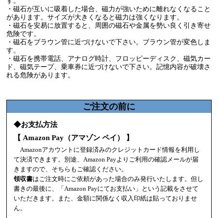
す。
・磁石が互いに吸着した場合、磁力が強いために離れなくなること
があります。サイズが大きくなると磁力は強くなります。
・磁石を安易に放置すると、周囲の磁石や金属を勢い良く引き寄せ
危険です。
・磁石をブラウン管に近づけないで下さい。ブラウン管が変色しま
す。
・磁石を携帯電話、アナログ時計、フロッピーディスク、磁気カー
ド、磁気テープ、乗車券に近づけないで下さい。記憶内容が破壊さ
れる危険があります。
ご注文の前に
◆お支払方法
【 Amazon Pay（アマゾン ペイ） 】
Amazonアカウントに登録済みのクレジットカード情報を利用し
て決済できます。別途、Amazon Payよりご利用の確認メールが届
きますので、そちらもご確認ください。
領収書
はご注文時にご依頼があった場合のみ発行いたします。但し
書きの最後に、「Amazon Payにてお支払い」という記載をさせて
いただきます。また、金額に関係なく収入印紙は貼っておりませ
ん。