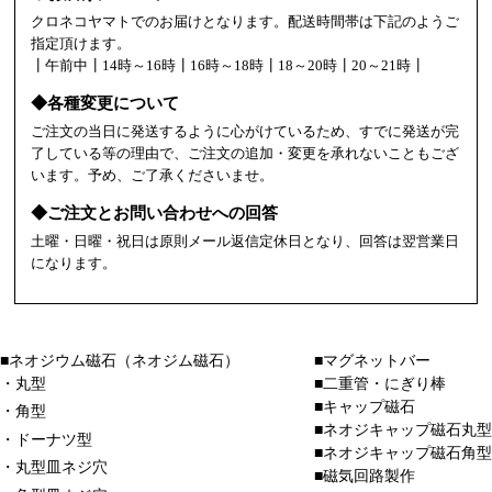
クロネコヤマトでのお届けとなります。配送時間帯は下記のようご
指定頂けます。
┃午前中┃14時～16時┃16時～18時┃18～20時┃20～21時┃
◆各種変更について
ご注文の当日に発送するように心がけているため、すでに発送が完
了している等の理由で、ご注文の追加・変更を承れないこともござ
います。予め、ご了承くださいませ。
◆ご注文とお問い合わせへの回答
土曜・日曜・祝日は原則メール返信定休日となり、回答は翌営業日
になります。
■ネオジウム磁石（ネオジム磁石）
■マグネットバー
・丸型
■二重管・にぎり棒
■キャップ磁石
・角型
■ネオジキャップ磁石丸型
・ドーナツ型
■ネオジキャップ磁石角型
・丸型皿ネジ穴
■磁気回路製作