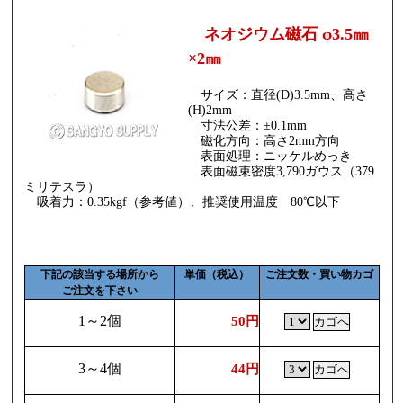
ネオジウム磁石 φ3.5㎜
×2㎜
サイズ：直径(D)3.5mm、高さ
(H)2mm
寸法公差：±0.1mm
磁化方向：高さ2mm方向
表面処理：ニッケルめっき
表面磁束密度3,790ガウス（379
ミリテスラ）
吸着力：0.35kgf（参考値）、推奨使用温度 80℃以下
下記の該当する場所から
単価（税込）
ご注文数・買い物カゴ
ご注文を下さい
1～2個
50円
3～4個
44円