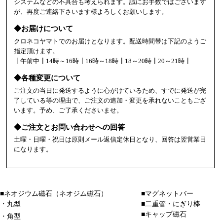
システムなどの不具合も考えられます。誠にお手数ではございます
が、再度ご連絡下さいます様よろしくお願いします。
◆お届けについて
クロネコヤマトでのお届けとなります。配送時間帯は下記のようご
指定頂けます。
┃午前中┃14時～16時┃16時～18時┃18～20時┃20～21時┃
◆各種変更について
ご注文の当日に発送するように心がけているため、すでに発送が完
了している等の理由で、ご注文の追加・変更を承れないこともござ
います。予め、ご了承くださいませ。
◆ご注文とお問い合わせへの回答
土曜・日曜・祝日は原則メール返信定休日となり、回答は翌営業日
になります。
■ネオジウム磁石（ネオジム磁石）
■マグネットバー
・丸型
■二重管・にぎり棒
■キャップ磁石
・角型