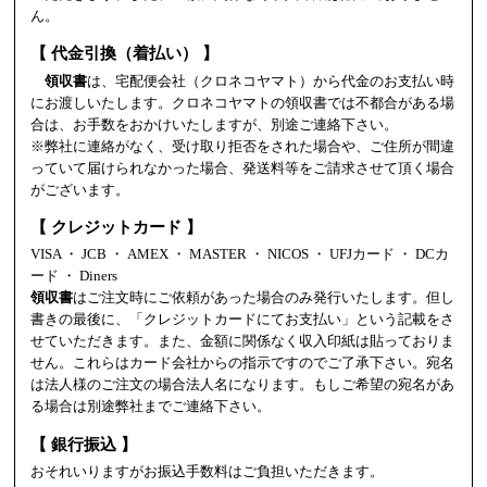
ん。
【 代金引換（着払い） 】
領収書
は、宅配便会社（クロネコヤマト）から代金のお支払い時
にお渡しいたします。クロネコヤマトの領収書では不都合がある場
合は、お手数をおかけいたしますが、別途ご連絡下さい。
※弊社に連絡がなく、受け取り拒否をされた場合や、ご住所が間違
っていて届けられなかった場合、発送料等をご請求させて頂く場合
がございます。
【 クレジットカード 】
VISA ・ JCB ・ AMEX ・ MASTER ・ NICOS ・ UFJカード ・ DCカ
ード ・ Diners
領収書
はご注文時にご依頼があった場合のみ発行いたします。但し
書きの最後に、「クレジットカードにてお支払い」という記載をさ
せていただきます。また、金額に関係なく収入印紙は貼っておりま
せん。これらはカード会社からの指示ですのでご了承下さい。宛名
は法人様のご注文の場合法人名になります。もしご希望の宛名があ
る場合は別途弊社までご連絡下さい。
【 銀行振込 】
おそれいりますがお振込手数料はご負担いただきます。