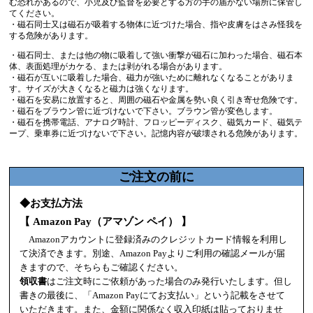
む恐れがあるので、小児及び監督を必要とする方の手の届かない場所に保管し
てください。
・磁石同士又は磁石が吸着する物体に近づけた場合、指や皮膚をはさみ怪我を
する危険があります。
・磁石同士、または他の物に吸着して強い衝撃が磁石に加わった場合、磁石本
体、表面処理がカケる、または剥がれる場合があります。
・磁石が互いに吸着した場合、磁力が強いために離れなくなることがありま
す。サイズが大きくなると磁力は強くなります。
・磁石を安易に放置すると、周囲の磁石や金属を勢い良く引き寄せ危険です。
・磁石をブラウン管に近づけないで下さい。ブラウン管が変色します。
・磁石を携帯電話、アナログ時計、フロッピーディスク、磁気カード、磁気テ
ープ、乗車券に近づけないで下さい。記憶内容が破壊される危険があります。
ご注文の前に
◆お支払方法
【 Amazon Pay（アマゾン ペイ） 】
Amazonアカウントに登録済みのクレジットカード情報を利用し
て決済できます。別途、Amazon Payよりご利用の確認メールが届
きますので、そちらもご確認ください。
領収書
はご注文時にご依頼があった場合のみ発行いたします。但し
書きの最後に、「Amazon Payにてお支払い」という記載をさせて
いただきます。また、金額に関係なく収入印紙は貼っておりませ