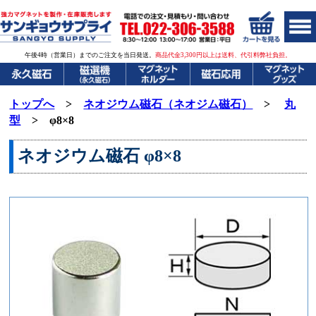
午後4時（営業日）までのご注文を当日発送。
商品代金3,300円以上は送料、代引料弊社負担。
トップへ
>
ネオジウム磁石（ネオジム磁石）
>
丸
型
> φ8×8
ネオジウム磁石
φ8×8