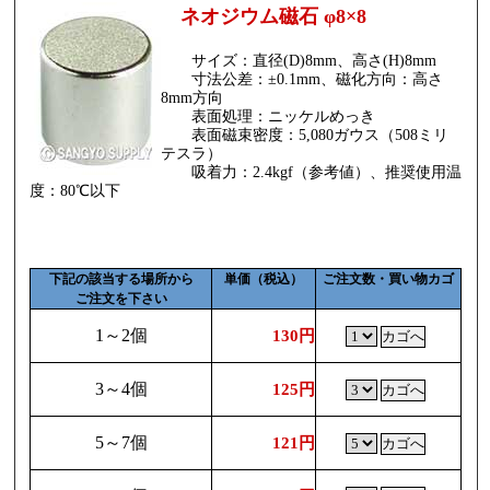
ネオジウム磁石 φ8×8
サイズ：直径(D)8mm、高さ(H)8mm
寸法公差：±0.1mm、磁化方向：高さ
8mm方向
表面処理：ニッケルめっき
表面磁束密度：5,080ガウス（508ミリ
テスラ）
吸着力：2.4kgf（参考値）、推奨使用温
度：80℃以下
下記の該当する場所から
単価（税込）
ご注文数・買い物カゴ
ご注文を下さい
1～2個
130円
3～4個
125円
5～7個
121円