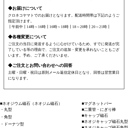
◆お届けについて
クロネコヤマトでのお届けとなります。配送時間帯は下記のようご
指定頂けます。
┃午前中┃14時～16時┃16時～18時┃18～20時┃20～21時┃
◆各種変更について
ご注文の当日に発送するように心がけているため、すでに発送が完
了している等の理由で、ご注文の追加・変更を承れないこともござ
います。予め、ご了承くださいませ。
◆ご注文とお問い合わせへの回答
土曜・日曜・祝日は原則メール返信定休日となり、回答は翌営業日
になります。
■ネオジウム磁石（ネオジム磁石）
■マグネットバー
・丸型
■二重管・にぎり棒
■キャップ磁石
・角型
■ネオジキャップ磁石丸型
・ドーナツ型
■ネオジキャップ磁石角型