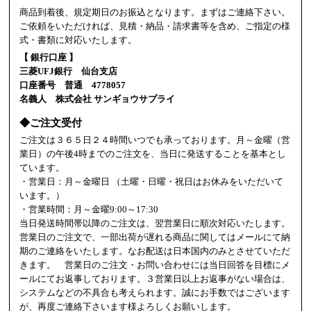
商品到着後、規定期日のお振込となります。まずはご連絡下さい。
ご依頼をいただければ、見積・納品・請求書等を含め、ご指定の様
式・書類に対応いたします。
【 銀行口座 】
三菱UFJ銀行 仙台支店
口座番号 普通 4778057
名義人 株式会社 サンギョウサプライ
◆ご注文受付
ご注文は３６５日２４時間いつでも承っております。月～金曜（営
業日）の午後4時までのご注文を、当日に発送することを基本とし
ています。
・営業日：月～金曜日 （土曜・日曜・祝日はお休みをいただいて
います。）
・営業時間：月～金曜9:00～17:30
当日発送時間帯以降のご注文は、翌営業日に順次対応いたします。
営業日のご注文で、一部出荷が遅れる商品に関してはメールにて納
期のご連絡をいたします。なお配送は日本国内のみとさせていただ
きます。 営業日のご注文・お問い合わせには当日回答を目標にメ
ールにてお返事しております。３営業日以上お返事がない場合は、
システムなどの不具合も考えられます。誠にお手数ではございます
が、再度ご連絡下さいます様よろしくお願いします。