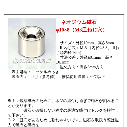
ネオジウム磁石
φ10×8（M3皿ねじ穴）
サイズ：外径10mm、高さ8mm
皿ねじ穴：Ｍ３（内径Φ3.3、皿ね
じ頭内径Φ6.5）
寸法公差：外径±0.1mm、高さ
±0.1mm
磁化方向：高さ8mm方向
表面処理：ニッケルめっき
吸着力：2.2kgf（参考値）、推奨使用温度：80℃以下
※１．焼結磁石のために、ネジの締付け過ぎで磁石が割れるこ
とがあります。
磁石が破損しない程度の最適な締付けトルクを検討し
て下さい。
※２．皿穴があるために割れやすいです。磁石を取扱う際は磁
力で磁石と磁石を