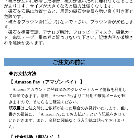
・磁石が互いに吸着した場合、磁力が強いために離れなくなること
があります。サイズが大きくなると磁力は強くなります。
・磁石を安易に放置すると、周囲の磁石や金属を勢い良く引き寄せ
危険です。
・磁石をブラウン管に近づけないで下さい。ブラウン管が変色しま
す。
・磁石を携帯電話、アナログ時計、フロッピーディスク、磁気カー
ド、磁気テープ、乗車券に近づけないで下さい。記憶内容が破壊さ
れる危険があります。
ご注文の前に
◆お支払方法
【 Amazon Pay（アマゾン ペイ） 】
Amazonアカウントに登録済みのクレジットカード情報を利用し
て決済できます。別途、Amazon Payよりご利用の確認メールが届
きますので、そちらもご確認ください。
領収書
はご注文時にご依頼があった場合のみ発行いたします。但し
書きの最後に、「Amazon Payにてお支払い」という記載をさせて
いただきます。また、金額に関係なく収入印紙は貼っておりませ
ん。
【 代金引換（着払い） 】