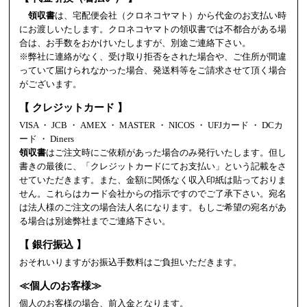
領収書
は、宅配便会社（クロネコヤマト）から代金のお支払い時
にお渡しいたします。クロネコヤマトの領収書では不都合がある場
合は、お手数をおかけいたしますが、別途ご連絡下さい。
※弊社に連絡がなく、受け取り拒否をされた場合や、ご住所が間違
っていて届けられなかった場合、発送料等をご請求させて頂く場合
がございます。
【 クレジットカード 】
VISA ・ JCB ・ AMEX ・ MASTER ・ NICOS ・ UFJカード ・ DCカ
ード ・ Diners
領収書
はご注文時にご依頼があった場合のみ発行いたします。但し
書きの最後に、「クレジットカードにてお支払い」という記載をさ
せていただきます。また、金額に関係なく収入印紙は貼っておりま
せん。これらはカード会社からの指示ですのでご了承下さい。宛名
は法人様のご注文の場合法人名になります。もしご希望の宛名があ
る場合は別途弊社までご連絡下さい。
【 銀行振込 】
おそれいりますがお振込手数料はご負担いただきます。
≪個人のお客様≫
個人のお客様の場合、前入金となります。