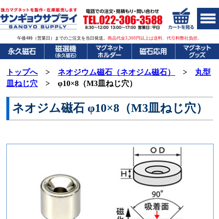
午後4時（営業日）までのご注文を当日発送。
商品代金3,300円以上は送料、代引料弊社負担。
トップへ
>
ネオジウム磁石（ネオジム磁石）
>
丸型
皿ねじ穴
> φ10×8（M3皿ねじ穴）
ネオジム磁石
φ10×8（M3皿ねじ穴）