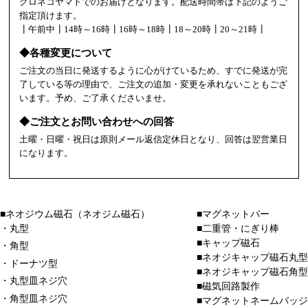
クロネコヤマトでのお届けとなります。配送時間帯は下記のようご
指定頂けます。
┃午前中┃14時～16時┃16時～18時┃18～20時┃20～21時┃
◆各種変更について
ご注文の当日に発送するように心がけているため、すでに発送が完
了している等の理由で、ご注文の追加・変更を承れないこともござ
います。予め、ご了承くださいませ。
◆ご注文とお問い合わせへの回答
土曜・日曜・祝日は原則メール返信定休日となり、回答は翌営業日
になります。
■ネオジウム磁石（ネオジム磁石）
■マグネットバー
・丸型
■二重管・にぎり棒
■キャップ磁石
・角型
■ネオジキャップ磁石丸型
・ドーナツ型
■ネオジキャップ磁石角型
・丸型皿ネジ穴
■磁気回路製作
・角型皿ネジ穴
■マグネットネームバッジ