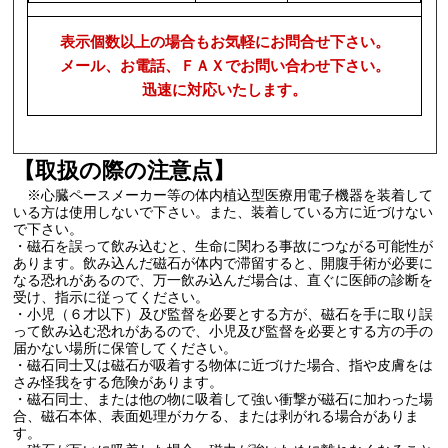
表示個数以上の場合もお気軽にお問合せ下さい。
メール、お電話、ＦＡＸでお問い合わせ下さい。
迅速に対応いたします。
【取扱の際の注意点】
※心臓ペースメーカー等の体内植込型医療用電子機器を装着して
いる方は使用しないで下さい。また、装着している方に近づけない
で下さい。
・磁石を誤って飲み込むと、生命に関わる事故につながる可能性が
あります。飲み込んだ磁石が体内で滞留すると、開腹手術が必要に
なる恐れがあるので、万一飲み込んだ場合は、直ぐに医師の診断を
受け、指示に従ってください。
・小児（６才以下）及び監督を必要とする方が、磁石を手に取り誤
って飲み込む恐れがあるので、小児及び監督を必要とする方の手の
届かない場所に保管してください。
・磁石同士又は磁石が吸着する物体に近づけた場合、指や皮膚をは
さみ怪我をする危険があります。
・磁石同士、または他の物に吸着して強い衝撃が磁石に加わった場
合、磁石本体、表面処理がカケる、または剥がれる場合がありま
す。