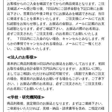
お客様からのご入金を確認できてからの商品発送となります。ご注
文確認メール受け取り後、7日以内にご請求金額を下記口座にお振
込下さい。営業日の午後２時までにお振込みを確認できれば、当日
に発送することを基本といたします。 ご注文後にメールにてお支
払総額をお知らせ致します。お振込の金額は、メールに記載のお支
払総額となります。必ずご確認下さい。 お振込の際のお名前は、
必ずご注文された「ご注文主様」のお名前にてお願いいたしま
す。 ７日以内にご入金のない場合、キャンセルとみなします。何
らかの事情でキャンセルされる場合は、メールにてご一報くださ
い。ご協力お願いいたします。
≪法人のお客様≫
基本的に商品到着後14日以内のお振込をお願いしております。初回
お取引金額は合計金額５万円以内になりますが、 お支払いに関し
ましてはご相談いただければ対応可能です。（高額で大量のご注文
の場合、発送前のお振込をお願いする場合もございます。ご了承下
さい。）お振込の際のお名前は、必ずご注文された「ご注文主様」
のお名前にてお願いいたします。
≪学校・研究機関様≫
商品到着後、規定期日のお振込となります。まずはご連絡下さい。
ご依頼をいただければ、見積・納品・請求書等を含め、ご指定の様