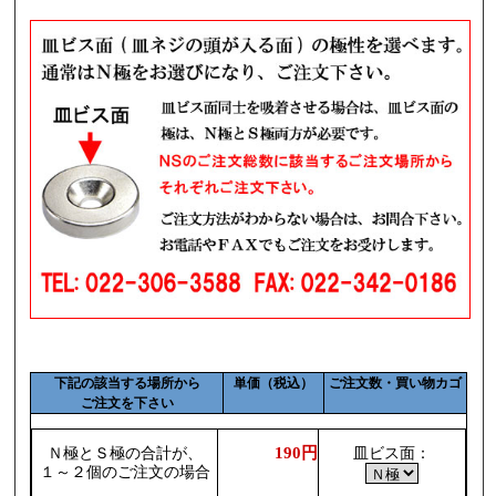
下記の該当する場所から
単価（税込）
ご注文数・買い物カゴ
ご注文を下さい
190円
Ｎ極とＳ極の合計が、
皿ビス面：
１～２個のご注文の場合