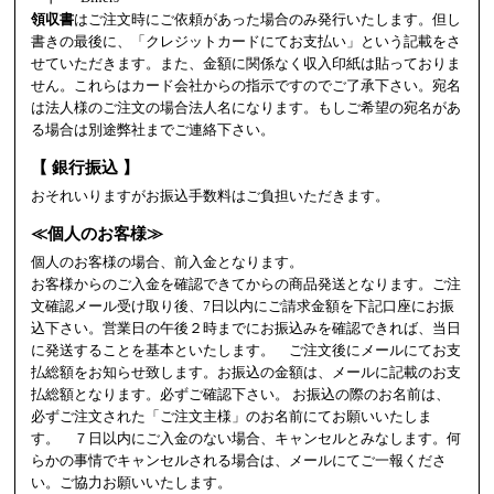
領収書
はご注文時にご依頼があった場合のみ発行いたします。但し
書きの最後に、「クレジットカードにてお支払い」という記載をさ
せていただきます。また、金額に関係なく収入印紙は貼っておりま
せん。これらはカード会社からの指示ですのでご了承下さい。宛名
は法人様のご注文の場合法人名になります。もしご希望の宛名があ
る場合は別途弊社までご連絡下さい。
【 銀行振込 】
おそれいりますがお振込手数料はご負担いただきます。
≪個人のお客様≫
個人のお客様の場合、前入金となります。
お客様からのご入金を確認できてからの商品発送となります。ご注
文確認メール受け取り後、7日以内にご請求金額を下記口座にお振
込下さい。営業日の午後２時までにお振込みを確認できれば、当日
に発送することを基本といたします。 ご注文後にメールにてお支
払総額をお知らせ致します。お振込の金額は、メールに記載のお支
払総額となります。必ずご確認下さい。 お振込の際のお名前は、
必ずご注文された「ご注文主様」のお名前にてお願いいたしま
す。 ７日以内にご入金のない場合、キャンセルとみなします。何
らかの事情でキャンセルされる場合は、メールにてご一報くださ
い。ご協力お願いいたします。