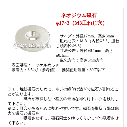
ネオジウム磁石
φ17×3（M3皿ねじ穴）
サイズ：外径17mm、高さ3mm
皿ねじ穴：Ｍ３（内径Φ3.3、皿ね
じ頭内径Φ6.5）
寸法公差：外径±0.1mm、高さ
±0.1mm
磁化方向：高さ3mm方向
表面処理：ニッケルめっき
吸着力：3.5kgf（参考値）、推奨使用温度：80℃以下
※１．焼結磁石のために、ネジの締付け過ぎで磁石が割れるこ
とがあります。
磁石が破損しない程度の最適な締付けトルクを検討し
て下さい。
※２．皿穴があるために割れやすいです。磁石を取扱う際は磁
力で磁石と磁石を
吸着させずに、磁石同士をゆっくり少しずつ吸着させ
て下さい。