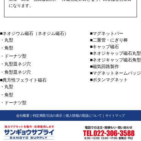
になります。
■ネオジウム磁石（ネオジム磁石）
■マグネットバー
・丸型
■二重管・にぎり棒
■キャップ磁石
・角型
■ネオジキャップ磁石丸型
・ドーナツ型
■ネオジキャップ磁石角型
・丸型皿ネジ穴
■磁気回路製作
・角型皿ネジ穴
■マグネットネームバッジ
■ボタンマグネット
■異方性フェライト磁石
・丸型
・角型
・ドーナツ型
会社概要
｜
特定商取引法の表示
｜
個人情報の取扱について
｜
サイトマップ