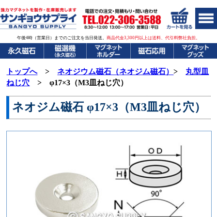
午後4時（営業日）までのご注文を当日発送。
商品代金3,300円以上は送料、代引料弊社負担。
トップへ
>
ネオジウム磁石（ネオジム磁石）
>
丸型皿
ねじ穴
> φ17×3（M3皿ねじ穴）
ネオジム磁石
φ17×3（M3皿ねじ穴）