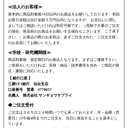
≪法人のお客様≫
基本的に商品到着後14日以内のお振込をお願いしております。初回
お取引金額は合計金額５万円以内になりますが、 お支払いに関し
ましてはご相談いただければ対応可能です。（高額で大量のご注文
の場合、発送前のお振込をお願いする場合もございます。ご了承下
さい。）お振込の際のお名前は、必ずご注文された「ご注文主様」
のお名前にてお願いいたします。
≪学校・研究機関様≫
商品到着後、規定期日のお振込となります。まずはご連絡下さい。
ご依頼をいただければ、見積・納品・請求書等を含め、ご指定の様
式・書類に対応いたします。
【 銀行口座 】
三菱UFJ銀行 仙台支店
口座番号 普通 4778057
名義人 株式会社 サンギョウサプライ
◆ご注文受付
ご注文は３６５日２４時間いつでも承っております。月～金曜（営
業日）の午後4時までのご注文を、当日に発送することを基本とし
ています。