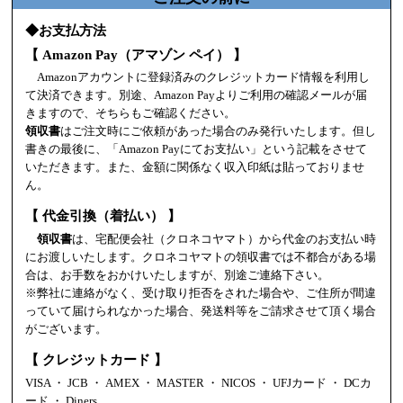
◆お支払方法
【 Amazon Pay（アマゾン ペイ） 】
Amazonアカウントに登録済みのクレジットカード情報を利用し
て決済できます。別途、Amazon Payよりご利用の確認メールが届
きますので、そちらもご確認ください。
領収書
はご注文時にご依頼があった場合のみ発行いたします。但し
書きの最後に、「Amazon Payにてお支払い」という記載をさせて
いただきます。また、金額に関係なく収入印紙は貼っておりませ
ん。
【 代金引換（着払い） 】
領収書
は、宅配便会社（クロネコヤマト）から代金のお支払い時
にお渡しいたします。クロネコヤマトの領収書では不都合がある場
合は、お手数をおかけいたしますが、別途ご連絡下さい。
※弊社に連絡がなく、受け取り拒否をされた場合や、ご住所が間違
っていて届けられなかった場合、発送料等をご請求させて頂く場合
がございます。
【 クレジットカード 】
VISA ・ JCB ・ AMEX ・ MASTER ・ NICOS ・ UFJカード ・ DCカ
ード ・ Diners