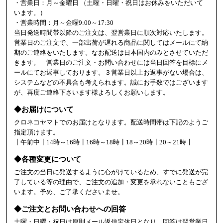
・営業日：月～金曜日 （土曜・日曜・祝日はお休みをいただいて
います。）
・営業時間：月～金曜9:00～17:30
当日発送時間帯以降のご注文は、翌営業日に順次対応いたします。
営業日のご注文で、一部出荷が遅れる商品に関してはメールにて納
期のご連絡をいたします。なお配送は日本国内のみとさせていただ
きます。 営業日のご注文・お問い合わせには当日回答を目標にメ
ールにてお返事しております。３営業日以上お返事がない場合は、
システムなどの不具合も考えられます。誠にお手数ではございます
が、再度ご連絡下さいます様よろしくお願いします。
◆お届けについて
クロネコヤマトでのお届けとなります。配送時間帯は下記のようご
指定頂けます。
┃午前中┃14時～16時┃16時～18時┃18～20時┃20～21時┃
◆各種変更について
ご注文の当日に発送するように心がけているため、すでに発送が完
了している等の理由で、ご注文の追加・変更を承れないこともござ
います。予め、ご了承くださいませ。
◆ご注文とお問い合わせへの回答
土曜・日曜・祝日は原則メール返信定休日となり、回答は翌営業日