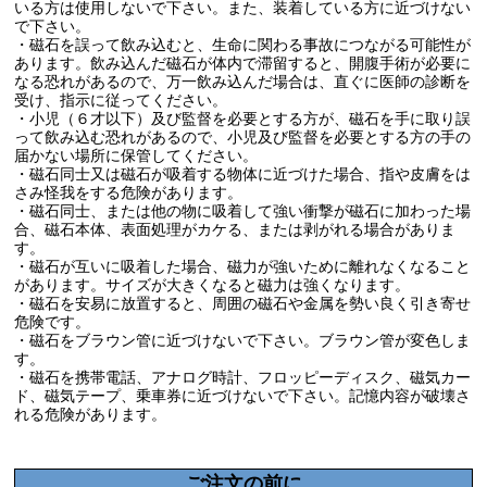
いる方は使用しないで下さい。また、装着している方に近づけない
で下さい。
・磁石を誤って飲み込むと、生命に関わる事故につながる可能性が
あります。飲み込んだ磁石が体内で滞留すると、開腹手術が必要に
なる恐れがあるので、万一飲み込んだ場合は、直ぐに医師の診断を
受け、指示に従ってください。
・小児（６才以下）及び監督を必要とする方が、磁石を手に取り誤
って飲み込む恐れがあるので、小児及び監督を必要とする方の手の
届かない場所に保管してください。
・磁石同士又は磁石が吸着する物体に近づけた場合、指や皮膚をは
さみ怪我をする危険があります。
・磁石同士、または他の物に吸着して強い衝撃が磁石に加わった場
合、磁石本体、表面処理がカケる、または剥がれる場合がありま
す。
・磁石が互いに吸着した場合、磁力が強いために離れなくなること
があります。サイズが大きくなると磁力は強くなります。
・磁石を安易に放置すると、周囲の磁石や金属を勢い良く引き寄せ
危険です。
・磁石をブラウン管に近づけないで下さい。ブラウン管が変色しま
す。
・磁石を携帯電話、アナログ時計、フロッピーディスク、磁気カー
ド、磁気テープ、乗車券に近づけないで下さい。記憶内容が破壊さ
れる危険があります。
ご注文の前に