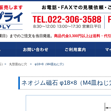
業日）までのご注文を当日発送。
商品代金3,300円以上は送料・代
石）
>
丸型皿ねじ穴
> φ18×8（M4皿ねじ穴）
ネオジム磁石
φ18×8（M4皿ね