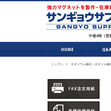
午後4時（営
トップへ
>
ネオジウム磁石（ネオジム磁