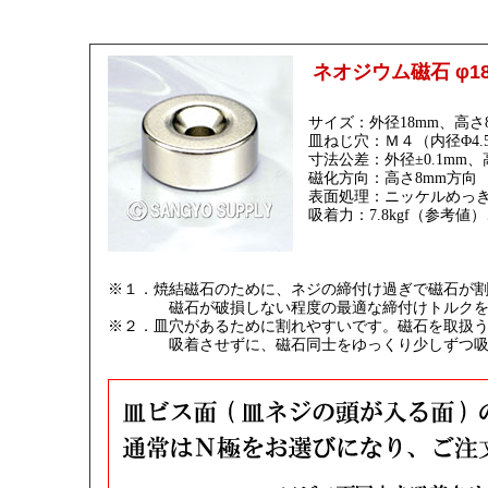
ネオジウム磁石 φ18
サイズ：外径18mm、高さ
皿ねじ穴：Ｍ４（内径Φ4.5
寸法公差：外径±0.1mm、高
磁化方向：高さ8mm方向
表面処理：ニッケルめっ
吸着力：7.8kgf（参考値
※１．焼結磁石のために、ネジの締付け過ぎで磁石が
磁石が破損しない程度の最適な締付けトルクを
※２．皿穴があるために割れやすいです。磁石を取扱
吸着させずに、磁石同士をゆっくり少しずつ吸