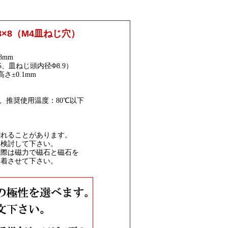
×8（M4皿ねじ穴）
8mm
、皿ねじ頭内径Φ8.9）
さ±0.1mm
き
）、推奨使用温度：80℃以下
割れることがあります。
検討して下さい。
う際は磁力で磁石と磁石を
着させて下さい。