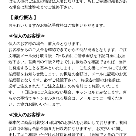
は法人様のご注文の場合法人名になります。もしご希望の宛名があ
る場合は別途弊社までご連絡下さい。
【 銀行振込 】
おそれいりますがお振込手数料はご負担いただきます。
≪個人のお客様≫
個人のお客様の場合、前入金となります。
お客様からのご入金を確認できてからの商品発送となります。ご注
文確認メール受け取り後、7日以内にご請求金額を下記口座にお振
込下さい。営業日の午後２時までにお振込みを確認できれば、当日
に発送することを基本といたします。 ご注文後にメールにてお支
払総額をお知らせ致します。お振込の金額は、メールに記載のお支
払総額となります。必ずご確認下さい。 お振込の際のお名前は、
必ずご注文された「ご注文主様」のお名前にてお願いいたしま
す。 ７日以内にご入金のない場合、キャンセルとみなします。何
らかの事情でキャンセルされる場合は、メールにてご一報くださ
い。ご協力お願いいたします。
≪法人のお客様≫
基本的に商品到着後14日以内のお振込をお願いしております。初回
お取引金額は合計金額５万円以内になりますが、 お支払いに関し
ましてはご相談いただければ対応可能です。（高額で大量のご注文