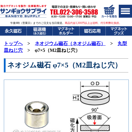
午後4時（営業日）までのご注文を当日発送。
商品代金3,300円以上は送料、代引料弊社負担。
トップへ
>
ネオジウム磁石（ネオジム磁石）
>
丸型
皿ねじ穴
> φ7×5（M2皿ねじ穴）
ネオジム磁石
φ7×5（M2皿ねじ穴）