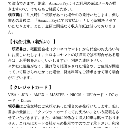
て決済できます。別途、Amazon Payよりご利用の確認メールが届
きますので、そちらもご確認ください。
領収書
はご注文時にご依頼があった場合のみ発行いたします。但し
書きの最後に、「Amazon Payにてお支払い」という記載をさせて
いただきます。また、金額に関係なく収入印紙は貼っておりませ
ん。
【 代金引換（着払い） 】
領収書
は、宅配便会社（クロネコヤマト）から代金のお支払い時
にお渡しいたします。クロネコヤマトの領収書では不都合がある場
合は、お手数をおかけいたしますが、別途ご連絡下さい。
※弊社に連絡がなく、受け取り拒否をされた場合や、ご住所が間違
っていて届けられなかった場合、発送料等をご請求させて頂く場合
がございます。
【 クレジットカード 】
VISA ・ JCB ・ AMEX ・ MASTER ・ NICOS ・ UFJカード ・ DCカ
ード ・ Diners
領収書
はご注文時にご依頼があった場合のみ発行いたします。但し
書きの最後に、「クレジットカードにてお支払い」という記載をさ
せていただきます。また、金額に関係なく収入印紙は貼っておりま
せん。これらはカード会社からの指示ですのでご了承下さい。宛名