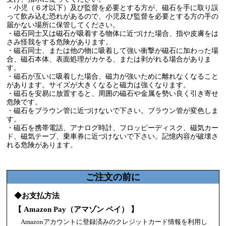
・小児（６才以下）及び監督を必要とする方が、磁石を手に取り誤
って飲み込む恐れがあるので、小児及び監督を必要とする方の手の
届かない場所に保管してください。
・磁石同士又は磁石が吸着する物体に近づけた場合、指や皮膚をは
さみ怪我をする危険があります。
・磁石同士、または他の物に吸着して強い衝撃が磁石に加わった場
合、磁石本体、表面処理がカケる、または剥がれる場合がありま
す。
・磁石が互いに吸着した場合、磁力が強いために離れなくなること
があります。サイズが大きくなると磁力は強くなります。
・磁石を安易に放置すると、周囲の磁石や金属を勢い良く引き寄せ
危険です。
・磁石をブラウン管に近づけないで下さい。ブラウン管が変色しま
す。
・磁石を携帯電話、アナログ時計、フロッピーディスク、磁気カー
ド、磁気テープ、乗車券に近づけないで下さい。記憶内容が破壊さ
れる危険があります。
ご注文の前に
◆お支払方法
【 Amazon Pay（アマゾン ペイ） 】
Amazonアカウントに登録済みのクレジットカード情報を利用し