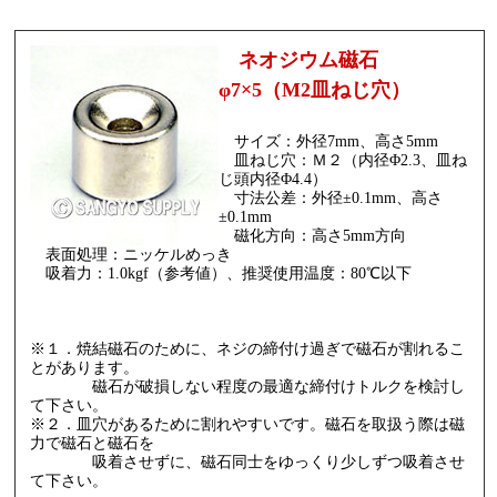
ネオジウム磁石
φ7×5（M2皿ねじ穴）
サイズ：外径7mm、高さ5mm
皿ねじ穴：Ｍ２（内径Φ2.3、皿ね
じ頭内径Φ4.4）
寸法公差：外径±0.1mm、高さ
±0.1mm
磁化方向：高さ5mm方向
表面処理：ニッケルめっき
吸着力：1.0kgf（参考値）、推奨使用温度：80℃以下
※１．焼結磁石のために、ネジの締付け過ぎで磁石が割れるこ
とがあります。
磁石が破損しない程度の最適な締付けトルクを検討し
て下さい。
※２．皿穴があるために割れやすいです。磁石を取扱う際は磁
力で磁石と磁石を
吸着させずに、磁石同士をゆっくり少しずつ吸着させ
て下さい。