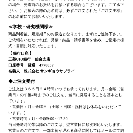
の場合、発送前のお振込をお願いする場合もございます。ご了承下
さい。）お振込の際のお名前は、必ずご注文された「ご注文主様」
のお名前にてお願いいたします。
≪学校・研究機関様≫
商品到着後、規定期日のお振込となります。まずはご連絡下さい。
ご依頼をいただければ、見積・納品・請求書等を含め、ご指定の様
式・書類に対応いたします。
【 銀行口座 】
三菱UFJ銀行 仙台支店
口座番号 普通 4778057
名義人 株式会社 サンギョウサプライ
◆ご注文受付
ご注文は３６５日２４時間いつでも承っております。月～金曜（営
業日）の午後4時までのご注文を、当日に発送することを基本とし
ています。
・営業日：月～金曜日 （土曜・日曜・祝日はお休みをいただいて
います。）
・営業時間：月～金曜9:00～17:30
当日発送時間帯以降のご注文は、翌営業日に順次対応いたします。
営業日のご注文で、一部出荷が遅れる商品に関してはメールにて納