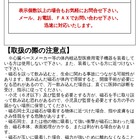
表示個数以上の場合もお気軽にお問合せ下さい。
メール、お電話、ＦＡＸでお問い合わせ下さい。
迅速に対応いたします。
【取扱の際の注意点】
※心臓ペースメーカー等の体内植込型医療用電子機器を装着して
いる方は使用しないで下さい。また、装着している方に近づけない
で下さい。
・磁石を誤って飲み込むと、生命に関わる事故につながる可能性が
あります。飲み込んだ磁石が体内で滞留すると、開腹手術が必要に
なる恐れがあるので、万一飲み込んだ場合は、直ぐに医師の診断を
受け、指示に従ってください。
・小児（６才以下）及び監督を必要とする方が、磁石を手に取り誤
って飲み込む恐れがあるので、小児及び監督を必要とする方の手の
届かない場所に保管してください。
・磁石同士又は磁石が吸着する物体に近づけた場合、指や皮膚をは
さみ怪我をする危険があります。
・磁石同士、または他の物に吸着して強い衝撃が磁石に加わった場
合、磁石本体、表面処理がカケる、または剥がれる場合がありま
す。
・磁石が互いに吸着した場合、磁力が強いために離れなくなること