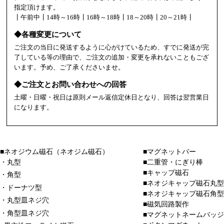
指定頂けます。
┃午前中┃14時～16時┃16時～18時┃18～20時┃20～21時┃
◆各種変更について
ご注文の当日に発送するように心がけているため、すでに発送が完
了している等の理由で、ご注文の追加・変更を承れないこともござ
います。予め、ご了承くださいませ。
◆ご注文とお問い合わせへの回答
土曜・日曜・祝日は原則メール返信定休日となり、回答は翌営業日
になります。
■ネオジウム磁石（ネオジム磁石）
■マグネットバー
・丸型
■二重管・にぎり棒
■キャップ磁石
・角型
■ネオジキャップ磁石丸型
・ドーナツ型
■ネオジキャップ磁石角型
・丸型皿ネジ穴
■磁気回路製作
・角型皿ネジ穴
■マグネットネームバッジ