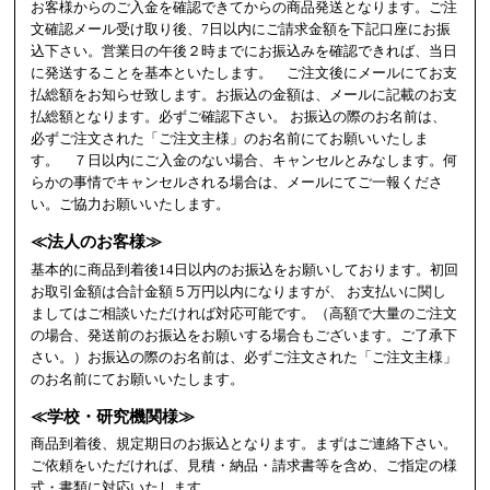
お客様からのご入金を確認できてからの商品発送となります。ご注
文確認メール受け取り後、7日以内にご請求金額を下記口座にお振
込下さい。営業日の午後２時までにお振込みを確認できれば、当日
に発送することを基本といたします。 ご注文後にメールにてお支
払総額をお知らせ致します。お振込の金額は、メールに記載のお支
払総額となります。必ずご確認下さい。 お振込の際のお名前は、
必ずご注文された「ご注文主様」のお名前にてお願いいたしま
す。 ７日以内にご入金のない場合、キャンセルとみなします。何
らかの事情でキャンセルされる場合は、メールにてご一報くださ
い。ご協力お願いいたします。
≪法人のお客様≫
基本的に商品到着後14日以内のお振込をお願いしております。初回
お取引金額は合計金額５万円以内になりますが、 お支払いに関し
ましてはご相談いただければ対応可能です。（高額で大量のご注文
の場合、発送前のお振込をお願いする場合もございます。ご了承下
さい。）お振込の際のお名前は、必ずご注文された「ご注文主様」
のお名前にてお願いいたします。
≪学校・研究機関様≫
商品到着後、規定期日のお振込となります。まずはご連絡下さい。
ご依頼をいただければ、見積・納品・請求書等を含め、ご指定の様
式・書類に対応いたします。