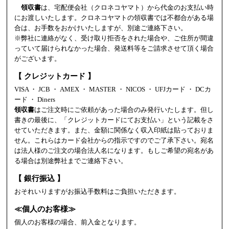
領収書
は、宅配便会社（クロネコヤマト）から代金のお支払い時
にお渡しいたします。クロネコヤマトの領収書では不都合がある場
合は、お手数をおかけいたしますが、別途ご連絡下さい。
※弊社に連絡がなく、受け取り拒否をされた場合や、ご住所が間違
っていて届けられなかった場合、発送料等をご請求させて頂く場合
がございます。
【 クレジットカード 】
VISA ・ JCB ・ AMEX ・ MASTER ・ NICOS ・ UFJカード ・ DCカ
ード ・ Diners
領収書
はご注文時にご依頼があった場合のみ発行いたします。但し
書きの最後に、「クレジットカードにてお支払い」という記載をさ
せていただきます。また、金額に関係なく収入印紙は貼っておりま
せん。これらはカード会社からの指示ですのでご了承下さい。宛名
は法人様のご注文の場合法人名になります。もしご希望の宛名があ
る場合は別途弊社までご連絡下さい。
【 銀行振込 】
おそれいりますがお振込手数料はご負担いただきます。
≪個人のお客様≫
個人のお客様の場合、前入金となります。