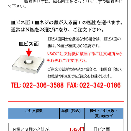
吸着させずに、磁石同士をゆっくり少しずつ吸着させ
て下さい。
ご注文個数
単価（税込）
極性・ご注文数・
買い物カゴ
1,450円
Ｎ極とＳ極の合計が、
皿ビス面：