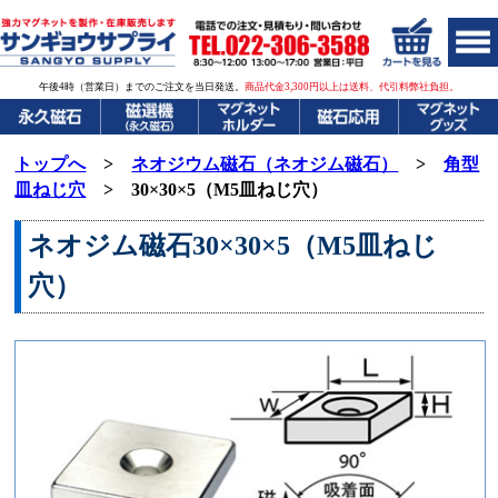
午後4時（営業日）までのご注文を当日発送。
商品代金3,300円以上は送料、代引料弊社負担。
トップへ
>
ネオジウム磁石（ネオジム磁石）
>
角型
皿ねじ穴
> 30×30×5（M5皿ねじ穴）
ネオジム磁石30×30×5（M5皿ねじ
穴）