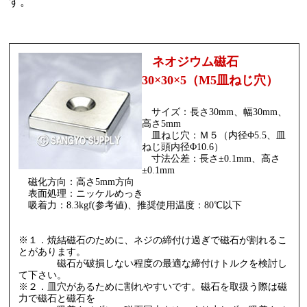
す。
ネオジウム磁石
30×30×5（M5皿ねじ穴）
サイズ：長さ30mm、幅30mm、
高さ5mm
皿ねじ穴：Ｍ５（内径Φ5.5、皿
ねじ頭内径Φ10.6）
寸法公差：長さ±0.1mm、高さ
±0.1mm
磁化方向：高さ5mm方向
表面処理：ニッケルめっき
吸着力：8.3kgf(参考値)、推奨使用温度：80℃以下
※１．焼結磁石のために、ネジの締付け過ぎで磁石が割れるこ
とがあります。
磁石が破損しない程度の最適な締付けトルクを検討し
て下さい。
※２．皿穴があるために割れやすいです。磁石を取扱う際は磁
力で磁石と磁石を