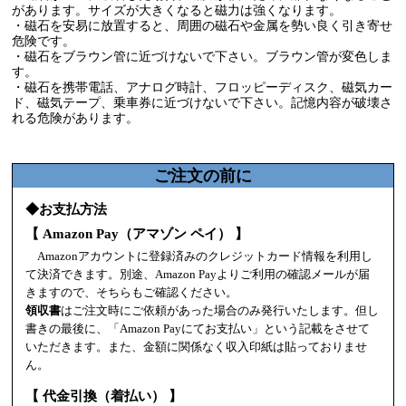
があります。サイズが大きくなると磁力は強くなります。
・磁石を安易に放置すると、周囲の磁石や金属を勢い良く引き寄せ
危険です。
・磁石をブラウン管に近づけないで下さい。ブラウン管が変色しま
す。
・磁石を携帯電話、アナログ時計、フロッピーディスク、磁気カー
ド、磁気テープ、乗車券に近づけないで下さい。記憶内容が破壊さ
れる危険があります。
ご注文の前に
◆お支払方法
【 Amazon Pay（アマゾン ペイ） 】
Amazonアカウントに登録済みのクレジットカード情報を利用し
て決済できます。別途、Amazon Payよりご利用の確認メールが届
きますので、そちらもご確認ください。
領収書
はご注文時にご依頼があった場合のみ発行いたします。但し
書きの最後に、「Amazon Payにてお支払い」という記載をさせて
いただきます。また、金額に関係なく収入印紙は貼っておりませ
ん。
【 代金引換（着払い） 】