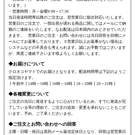
います。）
・営業時間：月～金曜9:00～17:30
当日発送時間帯以降のご注文は、翌営業日に順次対応いたします。
営業日のご注文で、一部出荷が遅れる商品に関してはメールにて納
期のご連絡をいたします。なお配送は日本国内のみとさせていただ
きます。 営業日のご注文・お問い合わせには当日回答を目標にメ
ールにてお返事しております。３営業日以上お返事がない場合は、
システムなどの不具合も考えられます。誠にお手数ではございます
が、再度ご連絡下さいます様よろしくお願いします。
◆お届けについて
クロネコヤマトでのお届けとなります。配送時間帯は下記のようご
指定頂けます。
┃午前中┃14時～16時┃16時～18時┃18～20時┃20～21時┃
◆各種変更について
ご注文の当日に発送するように心がけているため、すでに発送が完
了している等の理由で、ご注文の追加・変更を承れないこともござ
います。予め、ご了承くださいませ。
◆ご注文とお問い合わせへの回答
土曜・日曜・祝日は原則メール返信定休日となり、回答は翌営業日