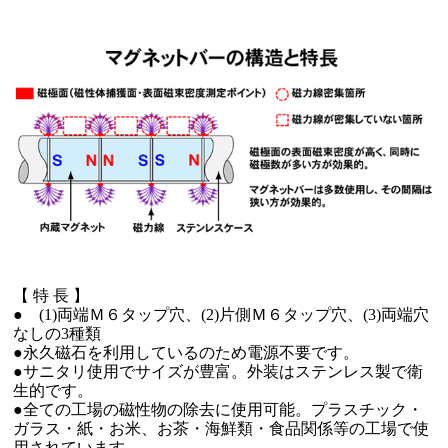
【 特 長 】
● (1)両端Ｍ６タップ穴、(2)片側Ｍ６タップ穴、(3)両端穴
なしの3種類
●永久磁石を利用しているのため電源不要です。
●サニタリ使用でサイズが豊富。外装はステンレス製で衛
生的です。
●全ての工場の磁性物の除去に使用可能。プラスチック・
ガラス・紙・お米、お茶・海鮮類・食品関係等の工場で使
用されています。