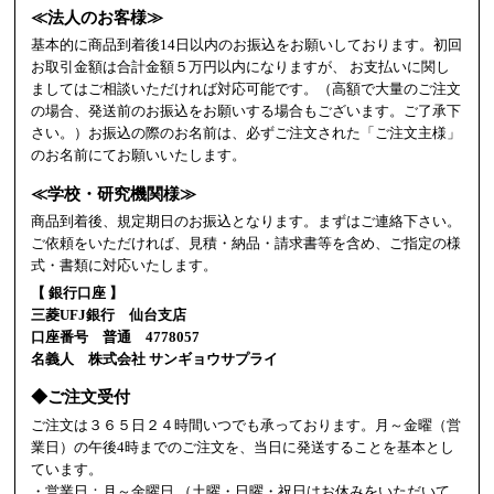
≪法人のお客様≫
基本的に商品到着後14日以内のお振込をお願いしております。初回
お取引金額は合計金額５万円以内になりますが、 お支払いに関し
ましてはご相談いただければ対応可能です。（高額で大量のご注文
の場合、発送前のお振込をお願いする場合もございます。ご了承下
さい。）お振込の際のお名前は、必ずご注文された「ご注文主様」
のお名前にてお願いいたします。
≪学校・研究機関様≫
商品到着後、規定期日のお振込となります。まずはご連絡下さい。
ご依頼をいただければ、見積・納品・請求書等を含め、ご指定の様
式・書類に対応いたします。
【 銀行口座 】
三菱UFJ銀行 仙台支店
口座番号 普通 4778057
名義人 株式会社 サンギョウサプライ
◆ご注文受付
ご注文は３６５日２４時間いつでも承っております。月～金曜（営
業日）の午後4時までのご注文を、当日に発送することを基本とし
ています。
・営業日：月～金曜日 （土曜・日曜・祝日はお休みをいただいて