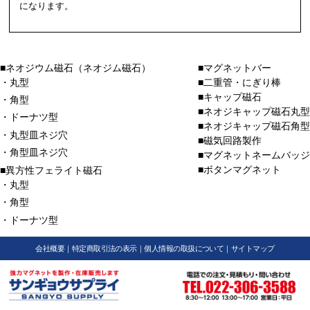
になります。
■ネオジウム磁石（ネオジム磁石）
■マグネットバー
・丸型
■二重管・にぎり棒
■キャップ磁石
・角型
■ネオジキャップ磁石丸型
・ドーナツ型
■ネオジキャップ磁石角型
・丸型皿ネジ穴
■磁気回路製作
・角型皿ネジ穴
■マグネットネームバッジ
■ボタンマグネット
■異方性フェライト磁石
・丸型
・角型
・ドーナツ型
会社概要
｜
特定商取引法の表示
｜
個人情報の取扱について
｜
サイトマップ