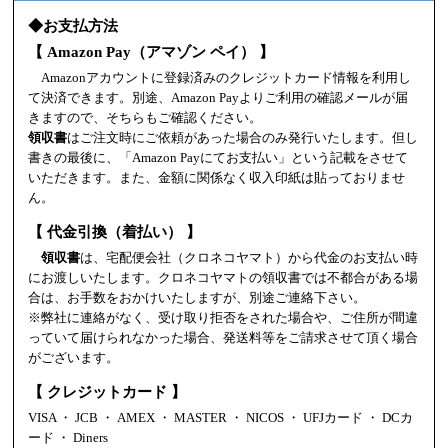
◆お支払方法
【 Amazon Pay（アマゾン ペイ） 】
Amazonアカウントに登録済みのクレジットカード情報を利用し
て決済できます。別途、Amazon Payよりご利用の確認メールが届
きますので、そちらもご確認ください。
領収書
はご注文時にご依頼があった場合のみ発行いたします。但し
書きの最後に、「Amazon Payにてお支払い」という記載をさせて
いただきます。また、金額に関係なく収入印紙は貼っておりませ
ん。
【 代金引換（着払い） 】
領収書
は、宅配便会社（クロネコヤマト）から代金のお支払い時
にお渡しいたします。クロネコヤマトの領収書では不都合がある場
合は、お手数をおかけいたしますが、別途ご連絡下さい。
※弊社に連絡がなく、受け取り拒否をされた場合や、ご住所が間違
っていて届けられなかった場合、発送料等をご請求させて頂く場合
がございます。
【 クレジットカード 】
VISA ・ JCB ・ AMEX ・ MASTER ・ NICOS ・ UFJカード ・ DCカ
ード ・ Diners