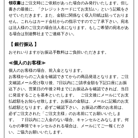
領収書
はご注文時にご依頼があった場合のみ発行いたします。但し
書きの最後に、「クレジットカードにてお支払い」という記載をさ
せていただきます。また、金額に関係なく収入印紙は貼っておりま
せん。これらはカード会社からの指示ですのでご了承下さい。宛名
は法人様のご注文の場合法人名になります。もしご希望の宛名があ
る場合は別途弊社までご連絡下さい。
【 銀行振込 】
おそれいりますがお振込手数料はご負担いただきます。
≪個人のお客様≫
個人のお客様の場合、前入金となります。
お客様からのご入金を確認できてからの商品発送となります。ご注
文確認メール受け取り後、7日以内にご請求金額を下記口座にお振
込下さい。営業日の午後２時までにお振込みを確認できれば、当日
に発送することを基本といたします。 ご注文後にメールにてお支
払総額をお知らせ致します。お振込の金額は、メールに記載のお支
払総額となります。必ずご確認下さい。 お振込の際のお名前は、
必ずご注文された「ご注文主様」のお名前にてお願いいたしま
す。 ７日以内にご入金のない場合、キャンセルとみなします。何
らかの事情でキャンセルされる場合は、メールにてご一報くださ
い。ご協力お願いいたします。