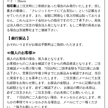
ード ・ Diners
領収書
はご注文時にご依頼があった場合のみ発行いたします。但し
書きの最後に、「クレジットカードにてお支払い」という記載をさ
せていただきます。また、金額に関係なく収入印紙は貼っておりま
せん。これらはカード会社からの指示ですのでご了承下さい。宛名
は法人様のご注文の場合法人名になります。もしご希望の宛名があ
る場合は別途弊社までご連絡下さい。
【 銀行振込 】
おそれいりますがお振込手数料はご負担いただきます。
≪個人のお客様≫
個人のお客様の場合、前入金となります。
お客様からのご入金を確認できてからの商品発送となります。ご注
文確認メール受け取り後、7日以内にご請求金額を下記口座にお振
込下さい。営業日の午後２時までにお振込みを確認できれば、当日
に発送することを基本といたします。 ご注文後にメールにてお支
払総額をお知らせ致します。お振込の金額は、メールに記載のお支
払総額となります。必ずご確認下さい。 お振込の際のお名前は、
必ずご注文された「ご注文主様」のお名前にてお願いいたしま
す。 ７日以内にご入金のない場合、キャンセルとみなします。何
らかの事情でキャンセルされる場合は、メールにてご一報くださ
い。ご協力お願いいたします。