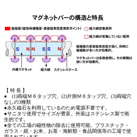
【 特 長 】
● (1)両端Ｍ６タップ穴、(2)片側Ｍ６タップ穴、(3)両端穴
なしの3種類
●永久磁石を利用しているのため電源不要です。
●サニタリ使用でサイズが豊富。外装はステンレス製で衛
生的です。
●全ての工場の磁性物の除去に使用可能。プラスチック・
ガラス・紙・お米、お茶・海鮮類・食品関係等の工場で使
用されています。