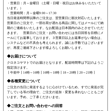
・営業日：月～金曜日 （土曜・日曜・祝日はお休みをいただいて
います。）
・営業時間：月～金曜9:00～17:30
当日発送時間帯以降のご注文は、翌営業日に順次対応いたします。
営業日のご注文で、一部出荷が遅れる商品に関してはメールにて納
期のご連絡をいたします。なお配送は日本国内のみとさせていただ
きます。 営業日のご注文・お問い合わせには当日回答を目標にメ
ールにてお返事しております。３営業日以上お返事がない場合は、
システムなどの不具合も考えられます。誠にお手数ではございます
が、再度ご連絡下さいます様よろしくお願いします。
◆お届けについて
クロネコヤマトでのお届けとなります。配送時間帯は下記のようご
指定頂けます。
┃午前中┃14時～16時┃16時～18時┃18～20時┃20～21時┃
◆各種変更について
ご注文の当日に発送するように心がけているため、すでに発送が完
了している等の理由で、ご注文の追加・変更を承れないこともござ
います。予め、ご了承くださいませ。
◆ご注文とお問い合わせへの回答