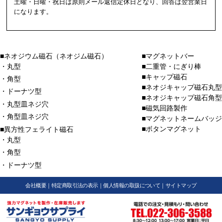
土曜・日曜・祝日は原則メール返信定休日となり、回答は翌営業日
になります。
■ネオジウム磁石（ネオジム磁石）
■マグネットバー
・丸型
■二重管・にぎり棒
■キャップ磁石
・角型
■ネオジキャップ磁石丸型
・ドーナツ型
■ネオジキャップ磁石角型
・丸型皿ネジ穴
■磁気回路製作
・角型皿ネジ穴
■マグネットネームバッジ
■ボタンマグネット
■異方性フェライト磁石
・丸型
・角型
・ドーナツ型
会社概要
｜
特定商取引法の表示
｜
個人情報の取扱について
｜
サイトマップ