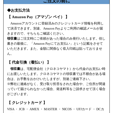
ご注文の前に
◆お支払方法
【 Amazon Pay（アマゾン ペイ） 】
Amazonアカウントに登録済みのクレジットカード情報を利用し
て決済できます。別途、Amazon Payよりご利用の確認メールが届
きますので、そちらもご確認ください。
領収書
はご注文時にご依頼があった場合のみ発行いたします。但し
書きの最後に、「Amazon Payにてお支払い」という記載をさせて
いただきます。また、金額に関係なく収入印紙は貼っておりませ
ん。
【 代金引換（着払い） 】
領収書
は、宅配便会社（クロネコヤマト）から代金のお支払い時
にお渡しいたします。クロネコヤマトの領収書では不都合がある場
合は、お手数をおかけいたしますが、別途ご連絡下さい。
※弊社に連絡がなく、受け取り拒否をされた場合や、ご住所が間違
っていて届けられなかった場合、発送料等をご請求させて頂く場合
がございます。
【 クレジットカード 】
VISA ・ JCB ・ AMEX ・ MASTER ・ NICOS ・ UFJカード ・ DCカ