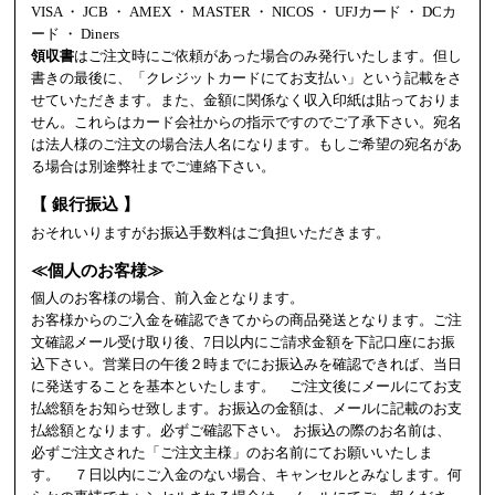
VISA ・ JCB ・ AMEX ・ MASTER ・ NICOS ・ UFJカード ・ DCカ
ード ・ Diners
領収書
はご注文時にご依頼があった場合のみ発行いたします。但し
書きの最後に、「クレジットカードにてお支払い」という記載をさ
せていただきます。また、金額に関係なく収入印紙は貼っておりま
せん。これらはカード会社からの指示ですのでご了承下さい。宛名
は法人様のご注文の場合法人名になります。もしご希望の宛名があ
る場合は別途弊社までご連絡下さい。
【 銀行振込 】
おそれいりますがお振込手数料はご負担いただきます。
≪個人のお客様≫
個人のお客様の場合、前入金となります。
お客様からのご入金を確認できてからの商品発送となります。ご注
文確認メール受け取り後、7日以内にご請求金額を下記口座にお振
込下さい。営業日の午後２時までにお振込みを確認できれば、当日
に発送することを基本といたします。 ご注文後にメールにてお支
払総額をお知らせ致します。お振込の金額は、メールに記載のお支
払総額となります。必ずご確認下さい。 お振込の際のお名前は、
必ずご注文された「ご注文主様」のお名前にてお願いいたしま
す。 ７日以内にご入金のない場合、キャンセルとみなします。何