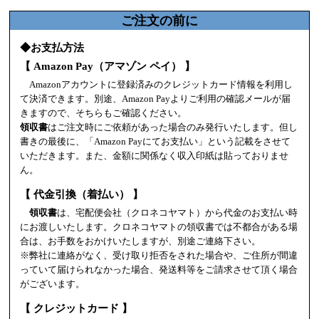
ご注文の前に
◆お支払方法
【 Amazon Pay（アマゾン ペイ） 】
Amazonアカウントに登録済みのクレジットカード情報を利用し
て決済できます。別途、Amazon Payよりご利用の確認メールが届
きますので、そちらもご確認ください。
領収書
はご注文時にご依頼があった場合のみ発行いたします。但し
書きの最後に、「Amazon Payにてお支払い」という記載をさせて
いただきます。また、金額に関係なく収入印紙は貼っておりませ
ん。
【 代金引換（着払い） 】
領収書
は、宅配便会社（クロネコヤマト）から代金のお支払い時
にお渡しいたします。クロネコヤマトの領収書では不都合がある場
合は、お手数をおかけいたしますが、別途ご連絡下さい。
※弊社に連絡がなく、受け取り拒否をされた場合や、ご住所が間違
っていて届けられなかった場合、発送料等をご請求させて頂く場合
がございます。
【 クレジットカード 】