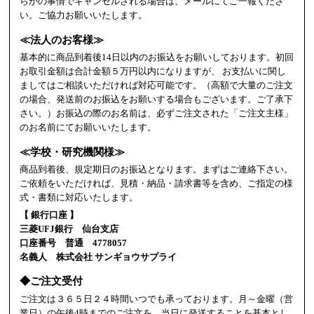
らかの事情でキャンセルされる場合は、メールにてご一報くださ
い。ご協力お願いいたします。
≪法人のお客様≫
基本的に商品到着後14日以内のお振込をお願いしております。初回
お取引金額は合計金額５万円以内になりますが、 お支払いに関し
ましてはご相談いただければ対応可能です。（高額で大量のご注文
の場合、発送前のお振込をお願いする場合もございます。ご了承下
さい。）お振込の際のお名前は、必ずご注文された「ご注文主様」
のお名前にてお願いいたします。
≪学校・研究機関様≫
商品到着後、規定期日のお振込となります。まずはご連絡下さい。
ご依頼をいただければ、見積・納品・請求書等を含め、ご指定の様
式・書類に対応いたします。
【 銀行口座 】
三菱UFJ銀行 仙台支店
口座番号 普通 4778057
名義人 株式会社 サンギョウサプライ
◆ご注文受付
ご注文は３６５日２４時間いつでも承っております。月～金曜（営
業日）の午後4時までのご注文を、当日に発送することを基本とし