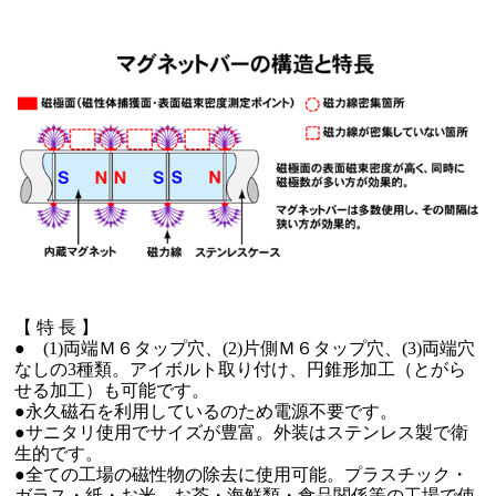
【 特 長 】
● (1)両端Ｍ６タップ穴、(2)片側Ｍ６タップ穴、(3)両端穴
なしの3種類。アイボルト取り付け、円錐形加工（とがら
せる加工）も可能です。
●永久磁石を利用しているのため電源不要です。
●サニタリ使用でサイズが豊富。外装はステンレス製で衛
生的です。
●全ての工場の磁性物の除去に使用可能。プラスチック・
ガラス・紙・お米、お茶・海鮮類・食品関係等の工場で使