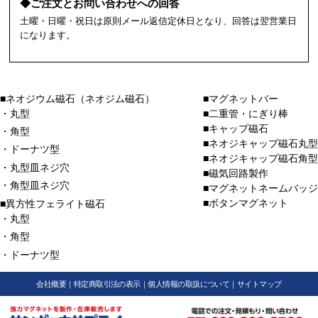
◆ご注文とお問い合わせへの回答
土曜・日曜・祝日は原則メール返信定休日となり、回答は翌営業日
になります。
■ネオジウム磁石（ネオジム磁石）
■マグネットバー
・丸型
■二重管・にぎり棒
■キャップ磁石
・角型
■ネオジキャップ磁石丸型
・ドーナツ型
■ネオジキャップ磁石角型
・丸型皿ネジ穴
■磁気回路製作
・角型皿ネジ穴
■マグネットネームバッジ
■ボタンマグネット
■異方性フェライト磁石
・丸型
・角型
・ドーナツ型
会社概要
｜
特定商取引法の表示
｜
個人情報の取扱について
｜
サイトマップ